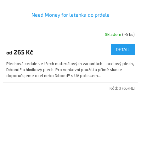
Need Money for letenka do prdele
Skladem
(>5 ks)
DETAIL
265 Kč
od
Plechová cedule ve třech materiálových variantách – ocelový plech,
Dibond® a hliníkový plech. Pro venkovní použití a přímé slunce
doporučujeme ocel nebo Dibond® s UV potiskem....
Kód:
3765/HLI