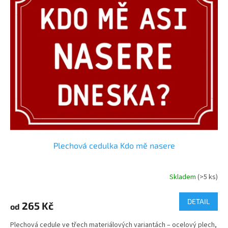
Plechová cedulka Kdo mě nasere
Skladem
(>5 ks)
DETAIL
265 Kč
od
Plechová cedule ve třech materiálových variantách – ocelový plech,