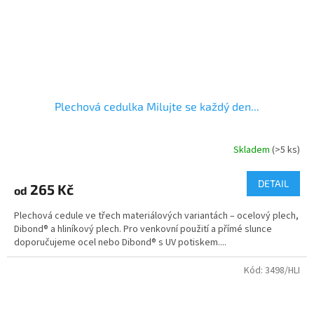
Plechová cedulka Milujte se každý den...
Skladem
(>5 ks)
DETAIL
265 Kč
od
Plechová cedule ve třech materiálových variantách – ocelový plech,
Dibond® a hliníkový plech. Pro venkovní použití a přímé slunce
doporučujeme ocel nebo Dibond® s UV potiskem....
Kód:
3498/HLI