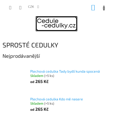
Přejít
NÁKUP
na
CZK
obsah
KOŠÍK
SPROSTÉ CEDULKY
Nejprodávanější
Plechová cedulka Tady bydlí kunda spocená
Skladem
(>5 ks)
265 Kč
od
Plechová cedulka Kdo mě nasere
Skladem
(>5 ks)
265 Kč
od