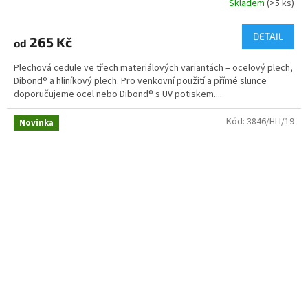
Skladem
(>5 ks)
DETAIL
265 Kč
od
Plechová cedule ve třech materiálových variantách – ocelový plech,
Dibond® a hliníkový plech. Pro venkovní použití a přímé slunce
doporučujeme ocel nebo Dibond® s UV potiskem....
Kód:
3846/HLI/19
Novinka