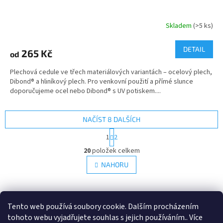
Skladem
(>5 ks)
DETAIL
265 Kč
od
Plechová cedule ve třech materiálových variantách – ocelový plech,
Dibond® a hliníkový plech. Pro venkovní použití a přímé slunce
doporučujeme ocel nebo Dibond® s UV potiskem....
NAČÍST 8 DALŠÍCH
S
1
2
t
O
r
20
položek celkem
v
á
l
NAHORU
n
á
k
d
o
v
Z
a
á
c
á
Tento web používá soubory cookie. Dalším procházením
Retro-Darky.cz
Krowki.cz
n
í
p
tohoto webu vyjadřujete souhlas s jejich používáním.. Více
í
p