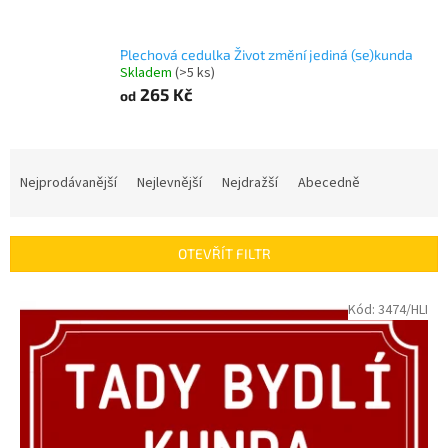
Plechová cedulka Život změní jediná (se)kunda
Skladem
(>5 ks)
265 Kč
od
Ř
a
Nejprodávanější
Nejlevnější
Nejdražší
Abecedně
z
e
n
OTEVŘÍT FILTR
í
p
V
Kód:
3474/HLI
r
ý
o
p
d
i
u
s
k
p
t
r
ů