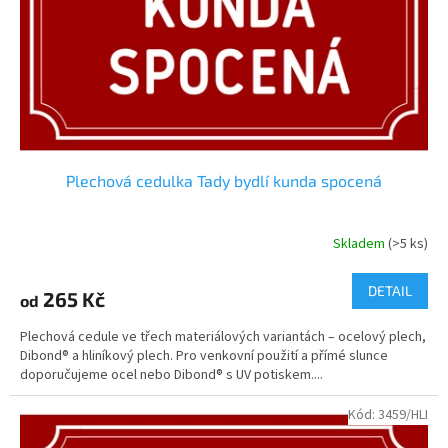
o
d
u
k
t
ů
Plechová cedulka Tady bydlí kunda spocená
Skladem
(>5 ks)
DETAIL
265 Kč
od
Plechová cedule ve třech materiálových variantách – ocelový plech,
Dibond® a hliníkový plech. Pro venkovní použití a přímé slunce
doporučujeme ocel nebo Dibond® s UV potiskem....
Kód:
3459/HLI