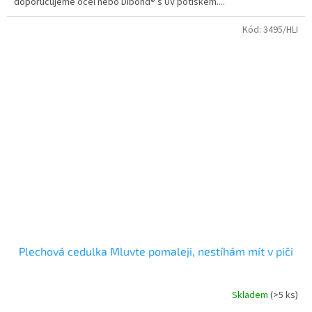
doporučujeme ocel nebo Dibond® s UV potiskem....
Kód:
3495/HLI
Plechová cedulka Mluvte pomaleji, nestíhám mít v piči
Skladem
(>5 ks)