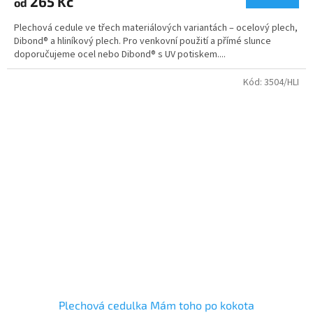
265 Kč
od
Plechová cedule ve třech materiálových variantách – ocelový plech,
Dibond® a hliníkový plech. Pro venkovní použití a přímé slunce
doporučujeme ocel nebo Dibond® s UV potiskem....
Kód:
3504/HLI
Plechová cedulka Mám toho po kokota