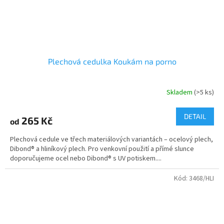
Plechová cedulka Koukám na porno
Skladem
(>5 ks)
DETAIL
265 Kč
od
Plechová cedule ve třech materiálových variantách – ocelový plech,
Dibond® a hliníkový plech. Pro venkovní použití a přímé slunce
doporučujeme ocel nebo Dibond® s UV potiskem....
Kód:
3468/HLI