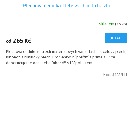
Plechová cedulka Jděte všichni do hajzlu
Skladem
(>5 ks)
DETAIL
265 Kč
od
Plechová cedule ve třech materiálových variantách – ocelový plech,
Dibond® a hliníkový plech. Pro venkovní použití a přímé slunce
doporučujeme ocel nebo Dibond® s UV potiskem....
Kód:
3483/HLI