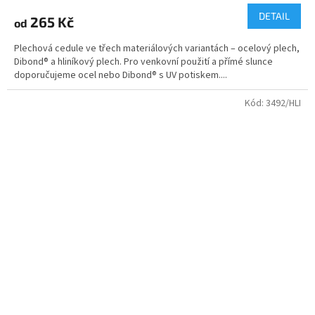
DETAIL
265 Kč
od
Plechová cedule ve třech materiálových variantách – ocelový plech,
Dibond® a hliníkový plech. Pro venkovní použití a přímé slunce
doporučujeme ocel nebo Dibond® s UV potiskem....
Kód:
3492/HLI