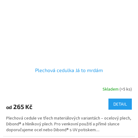
Plechová cedulka Já to mrdám
Skladem
(>5 ks)
DETAIL
265 Kč
od
Plechová cedule ve třech materiálových variantách – ocelový plech,
Dibond® a hliníkový plech. Pro venkovní použití a přímé slunce
doporučujeme ocel nebo Dibond® s UV potiskem....