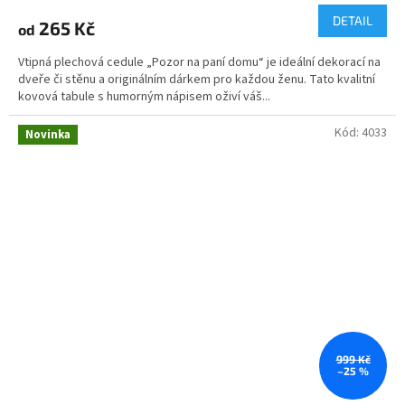
DETAIL
265 Kč
od
Vtipná plechová cedule „Pozor na paní domu“ je ideální dekorací na
dveře či stěnu a originálním dárkem pro každou ženu. Tato kvalitní
kovová tabule s humorným nápisem oživí váš...
Kód:
4033
Novinka
999 Kč
–25 %