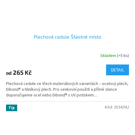
Plechová cedule Šťastné místo
Skladem
(>5 ks)
DETAIL
265 Kč
od
Plechová cedule ve třech materiálových variantách – ocelový plech,
Dibond® a hliníkový plech. Pro venkovní použití a přímé slunce
doporučujeme ocel nebo Dibond® s UV potiskem....
Kód:
3534/HLI
Tip