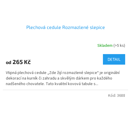
Plechová cedule Rozmazlené slepice
Skladem
(>5 ks)
DETAIL
265 Kč
od
Vtipná plechová cedule „Zde žijí rozmazlené slepice“ je originální
dekorací na kurník či zahradu a skvělým dárkem pro každého
nadšeného chovatele. Tato kvalitní kovová tabule s...
Kód:
3688