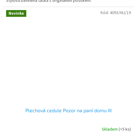
Stylová bavlněná taška s originálním potiskem.
Kód:
4093/HLI/19
Novinka
Plechová cedule Pozor na paní domu III
Skladem
(>5 ks)