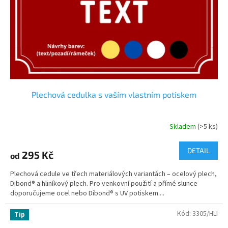
Plechová cedulka s vaším vlastním potiskem
Skladem
(>5 ks)
DETAIL
295 Kč
od
Plechová cedule ve třech materiálových variantách – ocelový plech,
Dibond® a hliníkový plech. Pro venkovní použití a přímé slunce
doporučujeme ocel nebo Dibond® s UV potiskem....
Kód:
3305/HLI
Tip