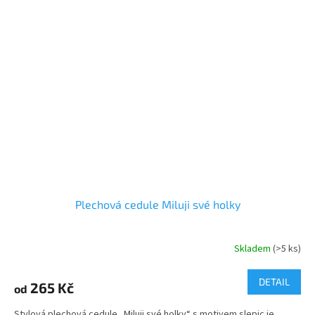
Plechová cedule Miluji své holky
Skladem
(>5 ks)
DETAIL
265 Kč
od
Stylová plechová cedule „Miluji své holky“ s motivem slepic je