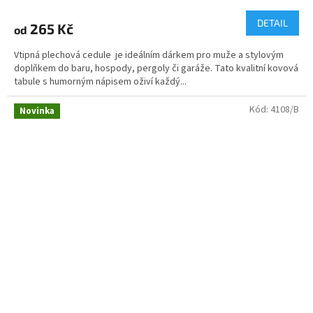
DETAIL
265 Kč
od
Vtipná plechová cedule je ideálním dárkem pro muže a stylovým
doplňkem do baru, hospody, pergoly či garáže. Tato kvalitní kovová
tabule s humorným nápisem oživí každý...
Kód:
4108/B
Novinka