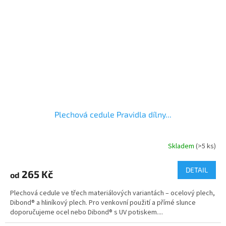
Plechová cedule Pravidla dílny...
Skladem
(>5 ks)
Průměrné
hodnocení
produktu
DETAIL
265 Kč
od
je
4,8
Plechová cedule ve třech materiálových variantách – ocelový plech,
z
Dibond® a hliníkový plech. Pro venkovní použití a přímé slunce
5
doporučujeme ocel nebo Dibond® s UV potiskem....
hvězdiček.