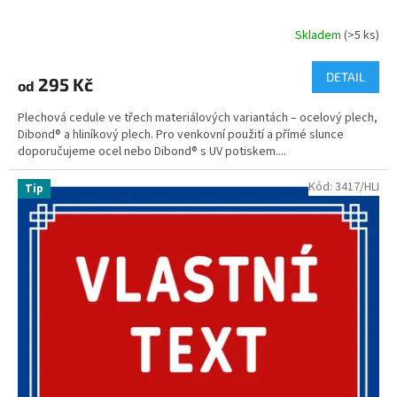
Skladem
(>5 ks)
DETAIL
295 Kč
od
Plechová cedule ve třech materiálových variantách – ocelový plech,
Dibond® a hliníkový plech. Pro venkovní použití a přímé slunce
doporučujeme ocel nebo Dibond® s UV potiskem....
Kód:
3417/HLI
Tip