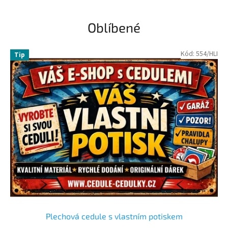
u
l
Oblíbené
e
a
Kód:
554/HLI
Tip
c
e
d
u
l
k
y
Plechová cedule s vlastním potiskem