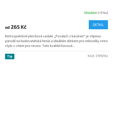
Skladem
(>5 ks)
Průměrné
hodnocení
produktu
DETAIL
265 Kč
od
je
4,8
Retrospektivní plechová cedule „Povaleči z kaváren“ je vtipnou
z
parodií na budovatelská hesla a ideálním dárkem pro milovníky retro
5
stylu s citem pro recesi. Tato kvalitní kovová...
hvězdiček.
Kód:
3789/HLI
Tip