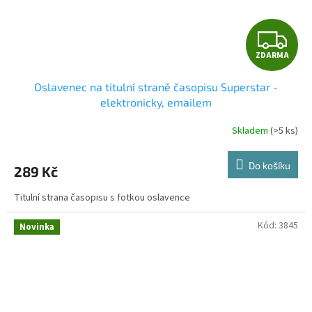
Z
ZDARMA
D
Oslavenec na titulní straně časopisu Superstar -
A
elektronicky, emailem
R
Skladem
(>5 ks)
M
Do košíku
289 Kč
A
Titulní strana časopisu s fotkou oslavence
Kód:
3845
Novinka