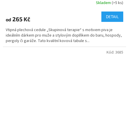
Skladem
(>5 ks)
Průměrné
hodnocení
produktu
DETAIL
265 Kč
od
je
4,5
Vtipná plechová cedule „Skupinová terapie“ s motivem piva je
z
ideálním dárkem pro muže a stylovým doplňkem do baru, hospody,
5
pergoly či garáže. Tato kvalitní kovová tabule s...
hvězdiček.
Kód:
3685