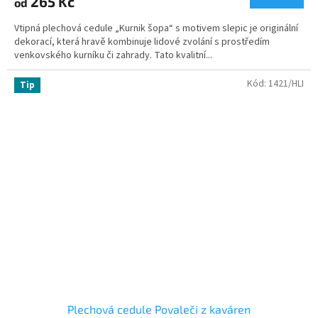
265 Kč
od
Vtipná plechová cedule „Kurnik šopa“ s motivem slepic je originální
dekorací, která hravě kombinuje lidové zvolání s prostředím
venkovského kurníku či zahrady. Tato kvalitní...
Kód:
1421/HLI
Tip
Plechová cedule Povaleči z kaváren