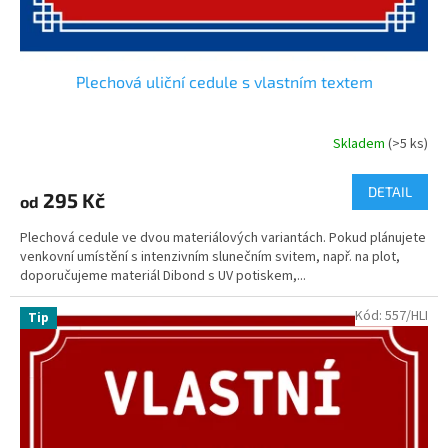
Plechová uliční cedule s vlastním textem
Skladem
(>5 ks)
Průměrné
hodnocení
produktu
DETAIL
295 Kč
od
je
5,0
Plechová cedule ve dvou materiálových variantách. Pokud plánujete
z
venkovní umístění s intenzivním slunečním svitem, např. na plot,
5
doporučujeme materiál Dibond s UV potiskem,...
hvězdiček.
Kód:
557/HLI
Tip