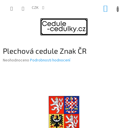
Přejít
NÁKUP
na
CZK
obsah
KOŠÍK
Plechová cedule Znak ČR
Průměrné
Neohodnoceno
Podrobnosti hodnocení
hodnocení
produktu
je
0,0
z
5
hvězdiček.