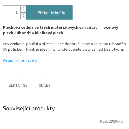
Přidat do košíku
Plechová cedule ve třech materiálových variantách
–
ocelový
plech
,
Dibond
® a
hliníkový plech
.
Pro venkovní použití a přímé slunce doporučujeme ocel nebo Dibond® s
UV potiskem. Hliník je ideální tam, kde oceníte čistý vzhled bez otvorů.
Detailní informace
ZEPTAT SE
SDÍLET
Související produkty
Kód:
2969/HLI