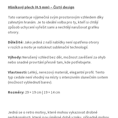
Hliníkový plech (0,5 mm) – Čistý design
Tato varianta je výjimečná svým prostorovým vzhledem díky
zahnutým hranám. Je to ideální volba pro ty, kteří si chtějí
způsob uchycení vyřešit sami a nechtějí narušovat grafiku
otvory.
Důležité:
Jako jediná z naší nabídky není opatřena otvory
v rozích a motiv je natisknut sublimační technologií.
Výhody:
Nerušený vzhled bez děr, možnost zavěšení za ohyb
nebo snadné provrtání přesně tam, kde potřebujete.
Vlastnosti:
Lehký, nerezový materiál, elegantní profil. Tento
typ cedule není vhodný na místy s intenzivním slunečním svitem
(možnost vyblednutí barev).
Rozměry:
29 × 19 cm | 19 × 14 cm
Jedná se o retro motivy, které mohou vykazovat drobné
nedokonalosti, které jsou úměrné době vzniku, případně mohou