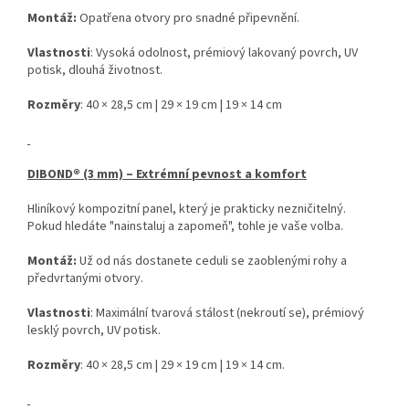
Montáž:
Opatřena otvory pro snadné připevnění.
Vlastnosti
: Vysoká odolnost, prémiový lakovaný povrch, UV
potisk, dlouhá životnost.
Rozměry
: 40 × 28,5 cm | 29 × 19 cm | 19 × 14 cm
DIBOND® (3 mm) – Extrémní pevnost a komfort
Hliníkový kompozitní panel, který je prakticky nezničitelný.
Pokud hledáte "nainstaluj a zapomeň", tohle je vaše volba.
Montáž:
Už od nás dostanete ceduli se zaoblenými rohy a
předvrtanými otvory.
Vlastnosti
: Maximální tvarová stálost (nekroutí se), prémiový
lesklý povrch, UV potisk.
Rozměry
: 40 × 28,5 cm | 29 × 19 cm | 19 × 14 cm.