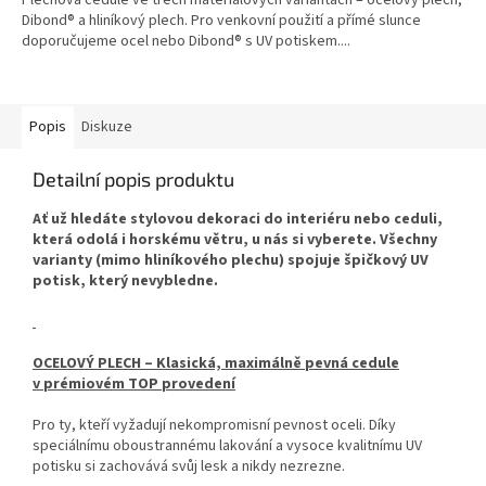
Plechová cedule ve třech materiálových variantách – ocelový plech,
Dibond® a hliníkový plech. Pro venkovní použití a přímé slunce
doporučujeme ocel nebo Dibond® s UV potiskem....
Popis
Diskuze
Detailní popis produktu
Ať už hledáte stylovou dekoraci do interiéru nebo ceduli,
která odolá i horskému větru, u nás si vyberete. Všechny
varianty (mimo hliníkového plechu) spojuje špičkový UV
potisk, který nevybledne.
OCELOVÝ PLECH – Klasická, maximálně pevná cedule
v prémiovém TOP provedení
Pro ty, kteří vyžadují nekompromisní pevnost oceli. Díky
speciálnímu oboustrannému lakování a vysoce kvalitnímu UV
potisku si zachovává svůj lesk a nikdy nezrezne.