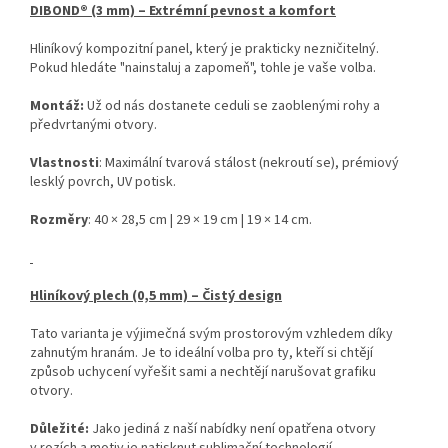
DIBOND® (3 mm) – Extrémní pevnost a komfort
Hliníkový kompozitní panel, který je prakticky nezničitelný.
Pokud hledáte "nainstaluj a zapomeň", tohle je vaše volba.
Montáž:
Už od nás dostanete ceduli se zaoblenými rohy a
předvrtanými otvory.
Vlastnosti
: Maximální tvarová stálost (nekroutí se), prémiový
lesklý povrch, UV potisk.
Rozměry
: 40 × 28,5 cm | 29 × 19 cm | 19 × 14 cm.
Hliníkový plech (0,5 mm) – Čistý design
Tato varianta je výjimečná svým prostorovým vzhledem díky
zahnutým hranám. Je to ideální volba pro ty, kteří si chtějí
způsob uchycení vyřešit sami a nechtějí narušovat grafiku
otvory.
Důležité:
Jako jediná z naší nabídky není opatřena otvory