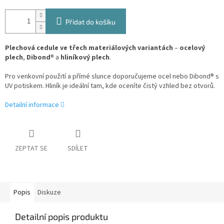
Přidat do košíku
Plechová cedule ve třech materiálových variantách
–
ocelový
plech
,
Dibond
® a
hliníkový plech
.
Pro venkovní použití a přímé slunce doporučujeme ocel nebo Dibond® s
UV potiskem. Hliník je ideální tam, kde oceníte čistý vzhled bez otvorů.
Detailní informace
ZEPTAT SE
SDÍLET
Popis
Diskuze
Detailní popis produktu