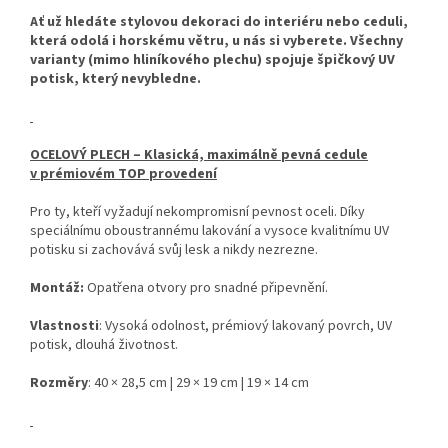
Ať už hledáte stylovou dekoraci do interiéru nebo ceduli,
která odolá i horskému větru, u nás si vyberete. Všechny
varianty (mimo hliníkového plechu) spojuje špičkový UV
potisk, který nevybledne.
OCELOVÝ PLECH – Klasická, maximálně pevná cedule
v prémiovém TOP provedení
Pro ty, kteří vyžadují nekompromisní pevnost oceli. Díky
speciálnímu oboustrannému lakování a vysoce kvalitnímu UV
potisku si zachovává svůj lesk a nikdy nezrezne.
Montáž:
Opatřena otvory pro snadné připevnění.
Vlastnosti
: Vysoká odolnost, prémiový lakovaný povrch, UV
potisk, dlouhá životnost.
Rozměry
: 40 × 28,5 cm | 29 × 19 cm | 19 × 14 cm