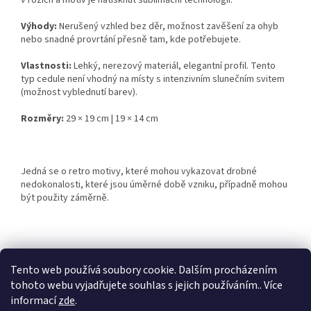
v rozích a motiv je natisknut sublimační technologií.
Výhody:
Nerušený vzhled bez děr, možnost zavěšení za ohyb
nebo snadné provrtání přesně tam, kde potřebujete.
Vlastnosti:
Lehký, nerezový materiál, elegantní profil. Tento
typ cedule není vhodný na místy s intenzivním slunečním svitem
(možnost vyblednutí barev).
Rozměry:
29 × 19 cm | 19 × 14 cm
Jedná se o retro motivy, které mohou vykazovat drobné
nedokonalosti, které jsou úměrné době vzniku, případně mohou
být použity záměrně.
Z
á
Tento web používá soubory cookie. Dalším procházením
Retro-Darky.cz
Krowki.cz
p
tohoto webu vyjadřujete souhlas s jejich používáním.. Více
a
informací
zde
.