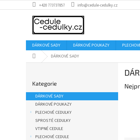
Přejít
+420 773737857
info@cedule-cedulky.cz
na
obsah
DÁRKOVÉ SADY
DÁRKOVÉ POUKAZY
PLECHOV
Domů
DÁRKOVÉ SADY
P
DÁR
o
Přeskočit
s
Kategorie
kategorie
Nejpr
t
r
DÁRKOVÉ SADY
a
DÁRKOVÉ POUKAZY
n
PLECHOVÉ CEDULKY
n
í
SPROSTÉ CEDULKY
p
VTIPNÉ CEDULE
a
PLECHOVÉ CEDULE