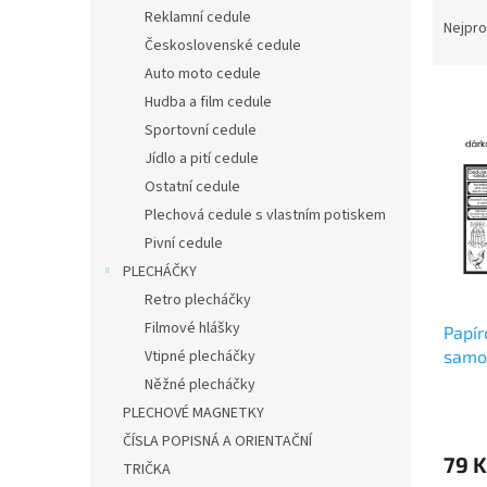
Ř
n
Reklamní cedule
a
e
Nejpro
Československé cedule
z
l
e
Auto moto cedule
V
n
Hudba a film cedule
ý
í
Sportovní cedule
p
p
Jídlo a pití cedule
i
r
Ostatní cedule
s
o
p
Plechová cedule s vlastním potiskem
d
r
u
Pivní cedule
o
k
PLECHÁČKY
d
t
Retro plecháčky
u
ů
Filmové hlášky
Papír
k
samo
Vtipné plecháčky
t
ů
Něžné plecháčky
PLECHOVÉ MAGNETKY
ČÍSLA POPISNÁ A ORIENTAČNÍ
79 K
TRIČKA