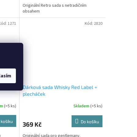
Originální Retro sada s netradičním
obsahem
Kód:
1271
Kód:
2820
lasím
Dárková sada Whisky Red Label +
plecháček
em
(>5 ks)
Skladem
(>5 ks)
 košíku
Do košíku
369 Kč
m
Originální sada pro gentlemany.