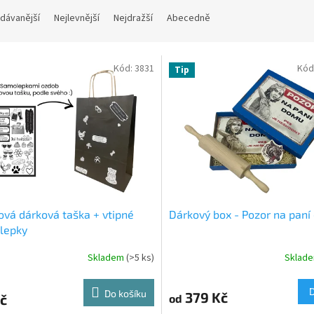
dávanější
Nejlevnější
Nejdražší
Abecedně
Kód:
3831
Kód
Tip
ová dárková taška + vtipné
Dárkový box - Pozor na paní
lepky
Skladem
(>5 ks)
Sklad
Do košíku
379 Kč
č
od