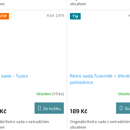
em
obsahem
Kód:
1479
oTIP
Tip
 sada - Tuzex
Retro sada,Tuzemák + dřev
pohlednice
Skladem
(>5 ks)
Sklad
Do košíku
Do
 Kč
189 Kč
ální Retro sada s netradičním
Originální Retro sada s netradiční
em
obsahem