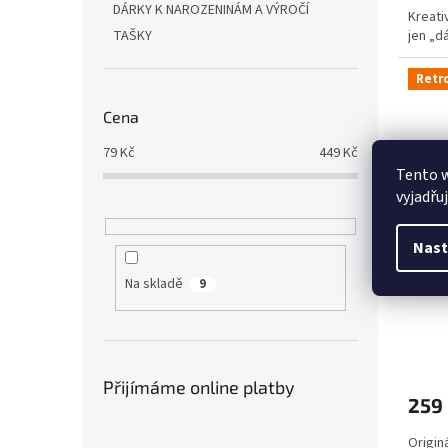
DÁRKY K NAROZENINÁM A VÝROČÍ
Kreati
jen „d
TAŠKY
Retr
Cena
79
Kč
449
Kč
Tento 
vyjadřu
Nast
Retr
Na skladě
9
Přijímáme online platby
259
Origin