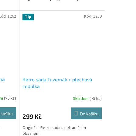
Kód:
1262
Kód:
1259
Tip
ěná
Retro sada,Tuzemák + plechová
cedulka
em
(>5 ks)
Skladem
(>5 ks)
 košíku
Do košíku
299 Kč
m
Originální Retro sada s netradičním
obsahem