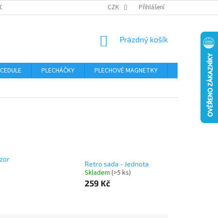
OSOBNÍCH ÚDAJŮ
CZK
Přihlášení
NÁKUPNÍ
Prázdný košík
KOŠÍK
 CEDULE
PLECHÁČKY
PLECHOVÉ MAGNETKY
ČÍSLA POPISN
zor
Retro sada - Jednota
Skladem
(>5 ks)
259 Kč