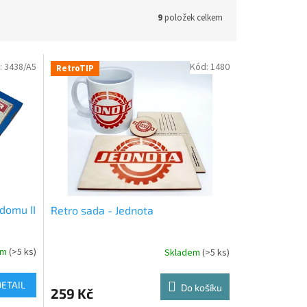
9
položek celkem
:
3438/A5
Kód:
1480
RetroTIP
 domu II
Retro sada - Jednota
em
(>5 ks)
Skladem
(>5 ks)
DETAIL
Do košíku
259 Kč