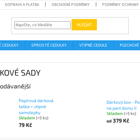
DOPRAVA A PLATBA
OBCHODNÍ PODMÍNKY
PODMÍNKY OCHRANY 
HLEDAT
É CEDULKY
SPROSTÉ CEDULKY
VTIPNÉ CEDULE
PLECHOVÉ
KOVÉ SADY
odávanější
Papírová dárková
Dárkový box - Po
taška + vtipné
na paní domu II
samolepky
Skladem
(>5 ks)
Skladem
(>5 ks)
379 Kč
od
79 Kč