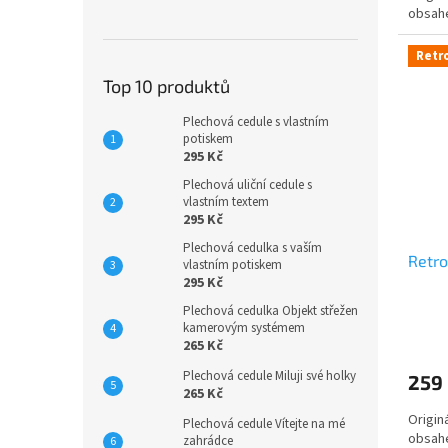
obsah
Retr
Top 10 produktů
Plechová cedule s vlastním
potiskem
295 Kč
Plechová uliční cedule s
vlastním textem
295 Kč
Plechová cedulka s vaším
Retro
vlastním potiskem
295 Kč
Plechová cedulka Objekt střežen
kamerovým systémem
265 Kč
Plechová cedule Miluji své holky
259
265 Kč
Origin
Plechová cedule Vítejte na mé
obsah
zahrádce