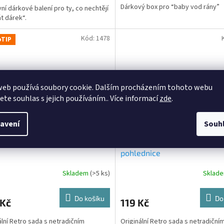
Dárkový box pro “baby vod rány”
vní dárkové balení pro ty, co nechtějí
át dárek“.
Kód:
1478
oTIP
web používá soubory cookie. Dalším procházením tohoto webu
jete souhlas s jejich používáním.. Více informací
zde
.
avení
Souh
o sada - Monoskop
Retro sada, Vodka + dřevěná
pohlednice
Skladem
(>5 ks)
Sklad
Do košíku
Do
 Kč
119 Kč
ální Retro sada s netradičním
Originální Retro sada s netradiční