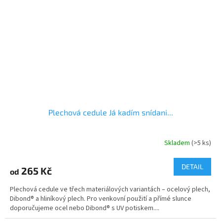
Plechová cedule Já kadím snídani...
Skladem
(>5 ks)
DETAIL
265 Kč
od
Plechová cedule ve třech materiálových variantách – ocelový plech,
Dibond® a hliníkový plech. Pro venkovní použití a přímé slunce
doporučujeme ocel nebo Dibond® s UV potiskem....