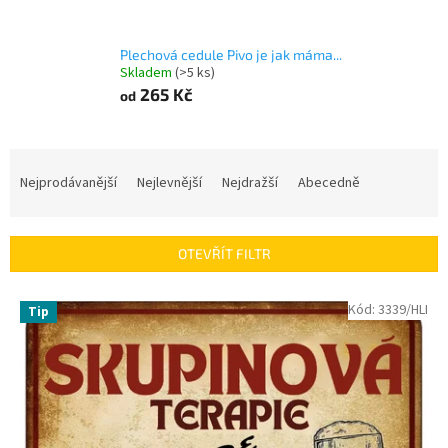
Plechová cedule Pivo je jak máma...
Skladem
(>5 ks)
265 Kč
od
Ř
a
Nejprodávanější
Nejlevnější
Nejdražší
Abecedně
z
e
n
OTEVŘÍT FILTR
í
p
V
Kód:
3339/HLI
r
Tip
ý
o
p
d
i
u
s
k
p
t
r
ů