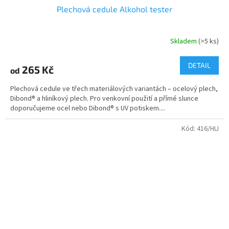
Plechová cedule Alkohol tester
Skladem
(>5 ks)
DETAIL
265 Kč
od
Plechová cedule ve třech materiálových variantách – ocelový plech,
Dibond® a hliníkový plech. Pro venkovní použití a přímé slunce
doporučujeme ocel nebo Dibond® s UV potiskem....
Kód:
416/HLI