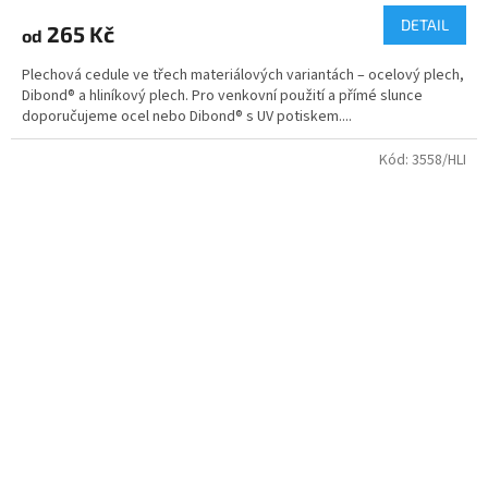
DETAIL
265 Kč
od
Plechová cedule ve třech materiálových variantách – ocelový plech,
Dibond® a hliníkový plech. Pro venkovní použití a přímé slunce
doporučujeme ocel nebo Dibond® s UV potiskem....
Kód:
3558/HLI