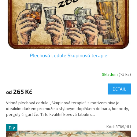
o
d
u
k
t
ů
Plechová cedule Skupinová terapie
Skladem
(>5 ks)
Průměrné
hodnocení
produktu
DETAIL
265 Kč
od
je
4,5
Vtipná plechová cedule „Skupinová terapie“ s motivem piva je
z
ideálním dárkem pro muže a stylovým doplňkem do baru, hospody,
5
pergoly či garáže. Tato kvalitní kovová tabule s...
hvězdiček.
Kód:
3789/HLI
Tip