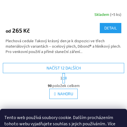
Skladem
(>5 ks)
DETAIL
265 Kč
od
Plechová cedule Takový krásný den je k dispozici ve třech
materiálových variantách – ocelový plech, Dibond® a hliníkový plech.
Pro venkovní použití a přímé sluneční záření...
NAČÍST 12 DALŠÍCH
S
1
8
t
O
r
90
položek celkem
v
á
l
NAHORU
n
á
k
d
o
v
Z
a
á
c
á
Tento web používá soubory cookie. Dalším procházením
Retro-Darky.cz
Krowki.cz
n
í
p
tohoto webu vyjadřujete souhlas s jejich používáním.. Více
í
p