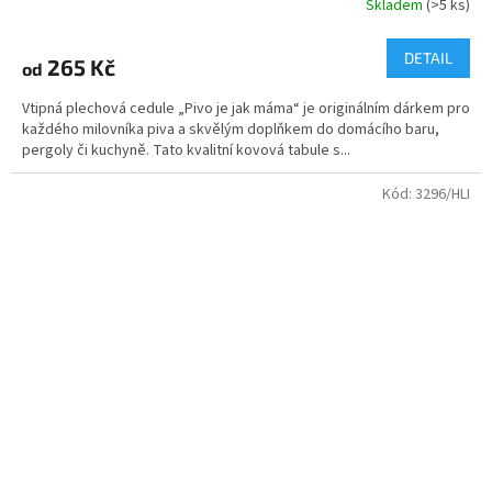
Skladem
(>5 ks)
DETAIL
265 Kč
od
Vtipná plechová cedule „Pivo je jak máma“ je originálním dárkem pro
každého milovníka piva a skvělým doplňkem do domácího baru,
pergoly či kuchyně. Tato kvalitní kovová tabule s...
Kód:
3296/HLI