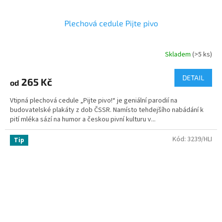
Plechová cedule Pijte pivo
Skladem
(>5 ks)
Průměrné
hodnocení
produktu
DETAIL
265 Kč
od
je
5,0
Vtipná plechová cedule „Pijte pivo!“ je geniální parodií na
z
budovatelské plakáty z dob ČSSR. Namísto tehdejšího nabádání k
5
pití mléka sází na humor a českou pivní kulturu v...
hvězdiček.
Kód:
3239/HLI
Tip