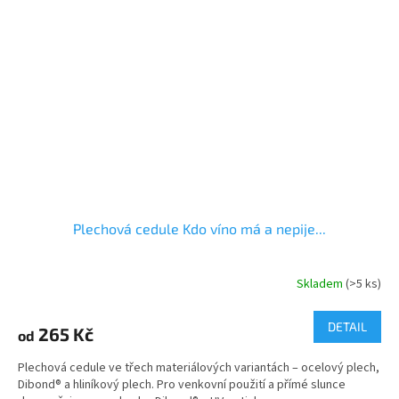
Plechová cedule Kdo víno má a nepije...
Skladem
(>5 ks)
DETAIL
265 Kč
od
Plechová cedule ve třech materiálových variantách – ocelový plech,
Dibond® a hliníkový plech. Pro venkovní použití a přímé slunce