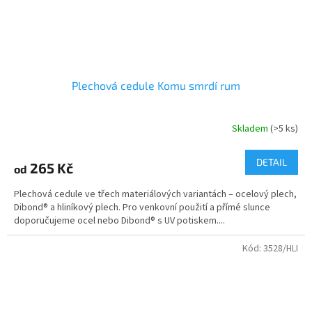
Plechová cedule Komu smrdí rum
Skladem
(>5 ks)
Průměrné
hodnocení
produktu
DETAIL
265 Kč
od
je
4,4
Plechová cedule ve třech materiálových variantách – ocelový plech,
z
Dibond® a hliníkový plech. Pro venkovní použití a přímé slunce
5
doporučujeme ocel nebo Dibond® s UV potiskem....
hvězdiček.
Kód:
3528/HLI