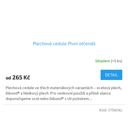
Plechová cedule Pivní otčenáš
Skladem
(>5 ks)
DETAIL
265 Kč
od
Plechová cedule ve třech materiálových variantách – ocelový plech,
Dibond® a hliníkový plech. Pro venkovní použití a přímé slunce
doporučujeme ocel nebo Dibond® s UV potiskem....
Kód:
3756/HLI