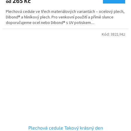
265 Kč
od
Plechová cedule ve třech materiálových variantách – ocelový plech,
Dibond® a hliníkový plech. Pro venkovní použití a přímé slunce
doporučujeme ocel nebo Dibond® s UV potiskem....
Kód:
3821/HLI
Plechová cedule Takový krásný den