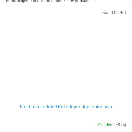
doporučujeme ocel nebo Dibond® s UV potiskem....
Kód:
1124/HLI
Plechová cedule Důsledným dopíjením piva
Skladem
(>5 ks)