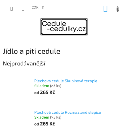
Přejít
NÁKUP
na
CZK
obsah
KOŠÍK
Jídlo a pití cedule
Nejprodávanější
Plechová cedule Skupinová terapie
Skladem
(>5 ks)
265 Kč
od
Plechová cedule Rozmazlené slepice
Skladem
(>5 ks)
265 Kč
od