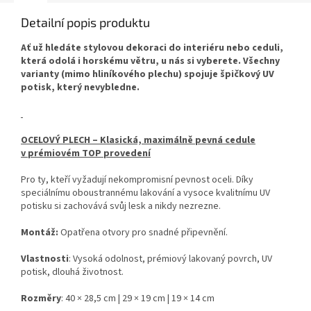
Detailní popis produktu
Ať už hledáte stylovou dekoraci do interiéru nebo ceduli,
která odolá i horskému větru, u nás si vyberete. Všechny
varianty (mimo hliníkového plechu) spojuje špičkový UV
potisk, který nevybledne.
OCELOVÝ PLECH – Klasická, maximálně pevná cedule
v prémiovém TOP provedení
Pro ty, kteří vyžadují nekompromisní pevnost oceli. Díky
speciálnímu oboustrannému lakování a vysoce kvalitnímu UV
potisku si zachovává svůj lesk a nikdy nezrezne.
Montáž:
Opatřena otvory pro snadné připevnění.
Vlastnosti
: Vysoká odolnost, prémiový lakovaný povrch, UV
potisk, dlouhá životnost.
Rozměry
: 40 × 28,5 cm | 29 × 19 cm | 19 × 14 cm