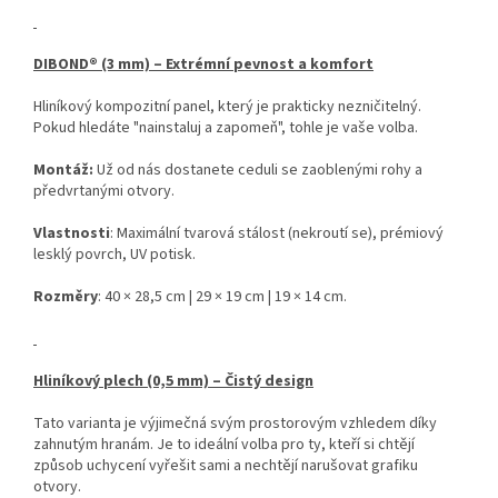
DIBOND® (3 mm) – Extrémní pevnost a komfort
Hliníkový kompozitní panel, který je prakticky nezničitelný.
Pokud hledáte "nainstaluj a zapomeň", tohle je vaše volba.
Montáž:
Už od nás dostanete ceduli se zaoblenými rohy a
předvrtanými otvory.
Vlastnosti
: Maximální tvarová stálost (nekroutí se), prémiový
lesklý povrch, UV potisk.
Rozměry
: 40 × 28,5 cm | 29 × 19 cm | 19 × 14 cm.
Hliníkový plech (0,5 mm) – Čistý design
Tato varianta je výjimečná svým prostorovým vzhledem díky
zahnutým hranám. Je to ideální volba pro ty, kteří si chtějí
způsob uchycení vyřešit sami a nechtějí narušovat grafiku
otvory.