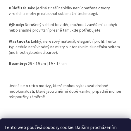
Důležité:
Jako jediná z naší nabídky není opatřena otvory
v rozích a motiv je natisknut sublimační technologií.
Výhody:
Nerušený vzhled bez děr, možnost zavěšení za ohyb
nebo snadné provrtání přesně tam, kde potřebujete.
Vlastnosti:
Lehký, nerezový materiál, elegantní profil. Tento
typ cedule není vhodný na místy s intenzivním slunečním svitem
(možnost vyblednutí barev).
Rozměry:
29 × 19 cm | 19 × 14 cm
Jedná se o retro motivy, které mohou vykazovat drobné
nedokonalosti, které jsou úměrné době vzniku, případně mohou
být použity záměrně.
Z
á
Tento web používá soubory cookie. Dalším procházením
Retro-Darky.cz
Krowki.cz