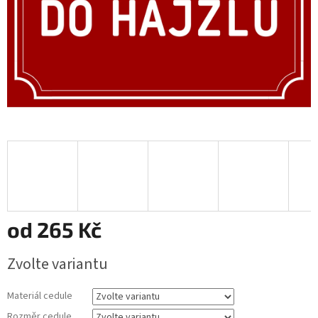
od
265 Kč
Měrná
Zvolte variantu
cena:
Materiál cedule
Rozměr cedule