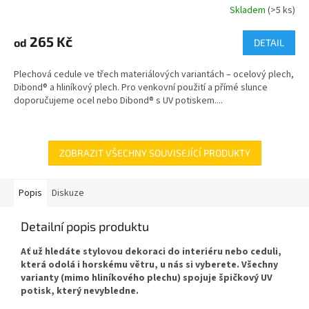
Skladem
(>5 ks)
265 Kč
od
DETAIL
Plechová cedule ve třech materiálových variantách – ocelový plech,
Dibond® a hliníkový plech. Pro venkovní použití a přímé slunce
doporučujeme ocel nebo Dibond® s UV potiskem....
ZOBRAZIT VŠECHNY SOUVISEJÍCÍ PRODUKTY
Popis
Diskuze
Detailní popis produktu
Ať už hledáte stylovou dekoraci do interiéru nebo ceduli,
která odolá i horskému větru, u nás si vyberete. Všechny
varianty (mimo hliníkového plechu) spojuje špičkový UV
potisk, který nevybledne.