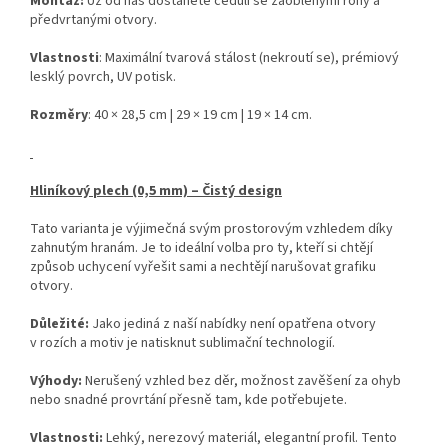
Montáž:
Už od nás dostanete ceduli se zaoblenými rohy a
předvrtanými otvory.
Vlastnosti
: Maximální tvarová stálost (nekroutí se), prémiový
lesklý povrch, UV potisk.
Rozměry
: 40 × 28,5 cm | 29 × 19 cm | 19 × 14 cm.
Hliníkový plech (0,5 mm) – Čistý design
Tato varianta je výjimečná svým prostorovým vzhledem díky
zahnutým hranám. Je to ideální volba pro ty, kteří si chtějí
způsob uchycení vyřešit sami a nechtějí narušovat grafiku
otvory.
Důležité:
Jako jediná z naší nabídky není opatřena otvory
v rozích a motiv je natisknut sublimační technologií.
Výhody:
Nerušený vzhled bez děr, možnost zavěšení za ohyb
nebo snadné provrtání přesně tam, kde potřebujete.
Vlastnosti:
Lehký, nerezový materiál, elegantní profil. Tento