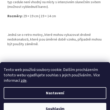
typ cedule není vhodný na místy s intenzivním slunečním svitem
(možnost vyblednutí barev).
Rozměry:
29 × 19 cm | 19 × 14 cm
Jedná se o retro motivy, které mohou vykazovat drobné
nedokonalosti, které jsou úměrné době vzniku, případně mohou
být použity záměrně.
Z
á
Tento web používá soubory cookie. Dalším procházením
Retro-Darky.cz
Krowki.cz
p
tohoto webu vyjadřujete souhlas s jejich používáním.. Více
a
informací
zde
.
t
í
Nastavení
Vytvořil Shoptet
Souhlasím
Copyright 2026
Cedule-Cedulky.cz
. Všechna práva vyhrazena.