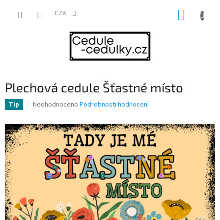
Přejít
NÁKUP
na
CZK
obsah
KOŠÍK
Plechová cedule Šťastné místo
Průměrné
Neohodnoceno
Podrobnosti hodnocení
Tip
hodnocení
produktu
je
0,0
z
5
hvězdiček.