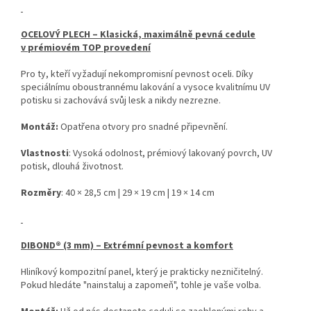
OCELOVÝ PLECH – Klasická, maximálně pevná cedule
v prémiovém TOP provedení
Pro ty, kteří vyžadují nekompromisní pevnost oceli. Díky
speciálnímu oboustrannému lakování a vysoce kvalitnímu UV
potisku si zachovává svůj lesk a nikdy nezrezne.
Montáž:
Opatřena otvory pro snadné připevnění.
Vlastnosti
: Vysoká odolnost, prémiový lakovaný povrch, UV
potisk, dlouhá životnost.
Rozměry
: 40 × 28,5 cm | 29 × 19 cm | 19 × 14 cm
DIBOND® (3 mm) – Extrémní pevnost a komfort
Hliníkový kompozitní panel, který je prakticky nezničitelný.
Pokud hledáte "nainstaluj a zapomeň", tohle je vaše volba.