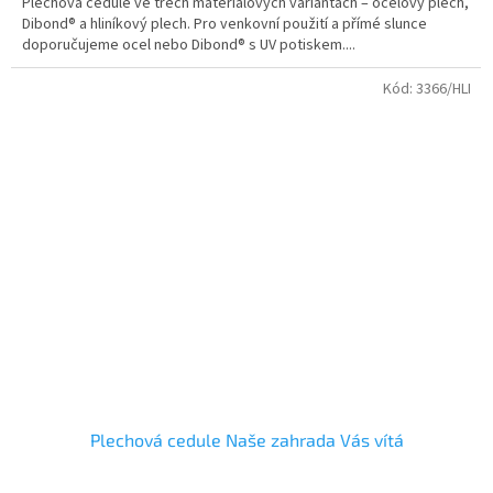
Plechová cedule ve třech materiálových variantách – ocelový plech,
Dibond® a hliníkový plech. Pro venkovní použití a přímé slunce
doporučujeme ocel nebo Dibond® s UV potiskem....
Kód:
3366/HLI
Plechová cedule Naše zahrada Vás vítá