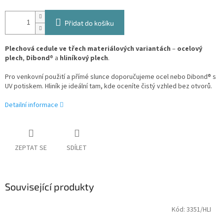
Přidat do košíku
Plechová cedule ve třech materiálových variantách
–
ocelový
plech
,
Dibond
® a
hliníkový plech
.
Pro venkovní použití a přímé slunce doporučujeme ocel nebo Dibond® s
UV potiskem. Hliník je ideální tam, kde oceníte čistý vzhled bez otvorů.
Detailní informace
ZEPTAT SE
SDÍLET
Související produkty
Kód:
3351/HLI