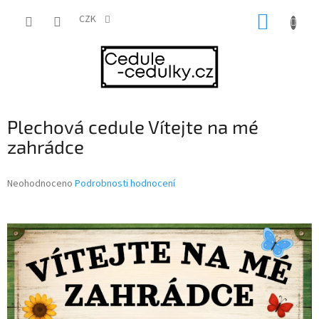
Přejít
NÁKUP
na
CZK
obsah
KOŠÍK
Plechová cedule Vítejte na mé
zahrádce
Průměrné
Neohodnoceno
Podrobnosti hodnocení
hodnocení
produktu
je
0,0
z
5
hvězdiček.