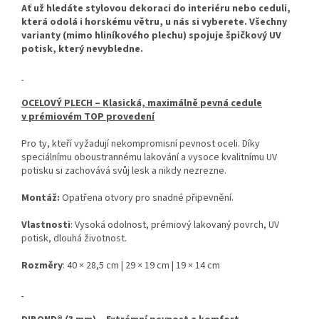
Ať už hledáte stylovou dekoraci do interiéru nebo ceduli,
která odolá i horskému větru, u nás si vyberete. Všechny
varianty (mimo hliníkového plechu) spojuje špičkový UV
potisk, který nevybledne.
OCELOVÝ PLECH – Klasická, maximálně pevná cedule
v prémiovém TOP provedení
Pro ty, kteří vyžadují nekompromisní pevnost oceli. Díky
speciálnímu oboustrannému lakování a vysoce kvalitnímu UV
potisku si zachovává svůj lesk a nikdy nezrezne.
Montáž:
Opatřena otvory pro snadné připevnění.
Vlastnosti
: Vysoká odolnost, prémiový lakovaný povrch, UV
potisk, dlouhá životnost.
Rozměry
: 40 × 28,5 cm | 29 × 19 cm | 19 × 14 cm