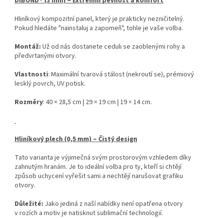
DIBOND® (3 mm) – Extrémní pevnost a komfort
Hliníkový kompozitní panel, který je prakticky nezničitelný.
Pokud hledáte "nainstaluj a zapomeň", tohle je vaše volba.
Montáž:
Už od nás dostanete ceduli se zaoblenými rohy a
předvrtanými otvory.
Vlastnosti
: Maximální tvarová stálost (nekroutí se), prémiový
lesklý povrch, UV potisk.
Rozměry
: 40 × 28,5 cm | 29 × 19 cm | 19 × 14 cm.
Hliníkový plech (0,5 mm) – Čistý design
Tato varianta je výjimečná svým prostorovým vzhledem díky
zahnutým hranám. Je to ideální volba pro ty, kteří si chtějí
způsob uchycení vyřešit sami a nechtějí narušovat grafiku
otvory.
Důležité:
Jako jediná z naší nabídky není opatřena otvory
v rozích a motiv je natisknut sublimační technologií.