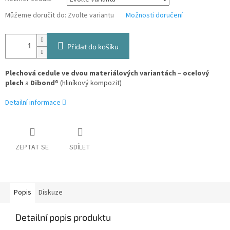
Můžeme doručit do:
Zvolte variantu
Možnosti doručení
Přidat do košíku
Plechová cedule ve dvou materiálových variantách
–
ocelový
plech
a
Dibond
® (hliníkový kompozit)
Detailní informace
ZEPTAT SE
SDÍLET
Popis
Diskuze
Detailní popis produktu