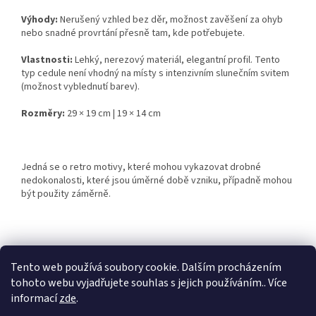
Výhody:
Nerušený vzhled bez děr, možnost zavěšení za ohyb
nebo snadné provrtání přesně tam, kde potřebujete.
Vlastnosti:
Lehký, nerezový materiál, elegantní profil. Tento
typ cedule není vhodný na místy s intenzivním slunečním svitem
(možnost vyblednutí barev).
Rozměry:
29 × 19 cm | 19 × 14 cm
Jedná se o retro motivy, které mohou vykazovat drobné
nedokonalosti, které jsou úměrné době vzniku, případně mohou
být použity záměrně.
Z
á
Tento web používá soubory cookie. Dalším procházením
Retro-Darky.cz
Krowki.cz
p
tohoto webu vyjadřujete souhlas s jejich používáním.. Více
a
informací
zde
.
t