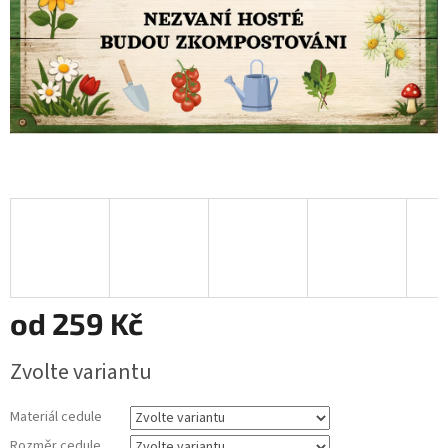
od
259 Kč
Měrná
Zvolte variantu
cena:
Materiál cedule
Rozměr cedule