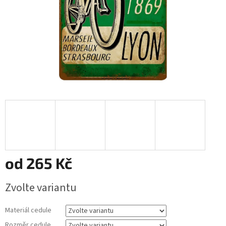
od
265 Kč
Měrná
Zvolte variantu
cena:
Materiál cedule
Rozměr cedule