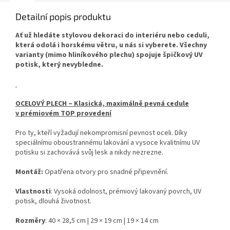
Detailní popis produktu
Ať už hledáte stylovou dekoraci do interiéru nebo ceduli,
která odolá i horskému větru, u nás si vyberete. Všechny
varianty (mimo hliníkového plechu) spojuje špičkový UV
potisk, který nevybledne.
OCELOVÝ PLECH – Klasická, maximálně pevná cedule
v prémiovém TOP provedení
Pro ty, kteří vyžadují nekompromisní pevnost oceli. Díky
speciálnímu oboustrannému lakování a vysoce kvalitnímu UV
potisku si zachovává svůj lesk a nikdy nezrezne.
Montáž:
Opatřena otvory pro snadné připevnění.
Vlastnosti
: Vysoká odolnost, prémiový lakovaný povrch, UV
potisk, dlouhá životnost.
Rozměry
: 40 × 28,5 cm | 29 × 19 cm | 19 × 14 cm