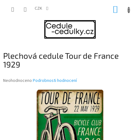
Přejít
NÁKUP
na
CZK
obsah
KOŠÍK
Plechová cedule Tour de France
1929
Průměrné
Neohodnoceno
Podrobnosti hodnocení
hodnocení
produktu
je
0,0
z
5
hvězdiček.