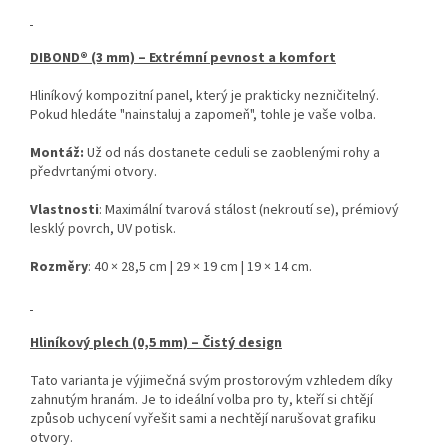
DIBOND® (3 mm) – Extrémní pevnost a komfort
Hliníkový kompozitní panel, který je prakticky nezničitelný.
Pokud hledáte "nainstaluj a zapomeň", tohle je vaše volba.
Montáž:
Už od nás dostanete ceduli se zaoblenými rohy a
předvrtanými otvory.
Vlastnosti
: Maximální tvarová stálost (nekroutí se), prémiový
lesklý povrch, UV potisk.
Rozměry
: 40 × 28,5 cm | 29 × 19 cm | 19 × 14 cm.
Hliníkový plech (0,5 mm) – Čistý design
Tato varianta je výjimečná svým prostorovým vzhledem díky
zahnutým hranám. Je to ideální volba pro ty, kteří si chtějí
způsob uchycení vyřešit sami a nechtějí narušovat grafiku
otvory.