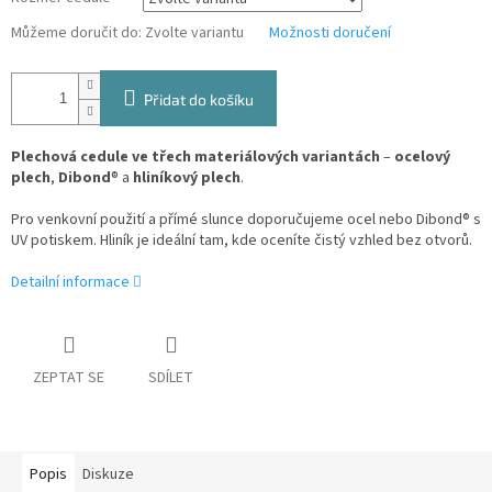
Můžeme doručit do:
Zvolte variantu
Možnosti doručení
Přidat do košíku
Plechová cedule ve třech materiálových variantách
–
ocelový
plech
,
Dibond
® a
hliníkový plech
.
Pro venkovní použití a přímé slunce doporučujeme ocel nebo Dibond® s
UV potiskem. Hliník je ideální tam, kde oceníte čistý vzhled bez otvorů.
Detailní informace
ZEPTAT SE
SDÍLET
Popis
Diskuze