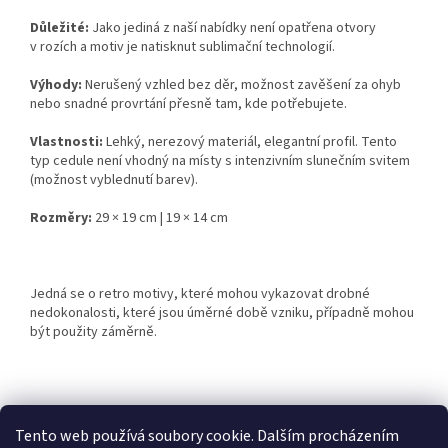
Důležité:
Jako jediná z naší nabídky není opatřena otvory
v rozích a motiv je natisknut sublimační technologií.
Výhody:
Nerušený vzhled bez děr, možnost zavěšení za ohyb
nebo snadné provrtání přesně tam, kde potřebujete.
Vlastnosti:
Lehký, nerezový materiál, elegantní profil. Tento
typ cedule není vhodný na místy s intenzivním slunečním svitem
(možnost vyblednutí barev).
Rozměry:
29 × 19 cm | 19 × 14 cm
Jedná se o retro motivy, které mohou vykazovat drobné
nedokonalosti, které jsou úměrné době vzniku, případně mohou
být použity záměrně.
Z
á
Tento web používá soubory cookie. Dalším procházením
Retro-Darky.cz
Krowki.cz