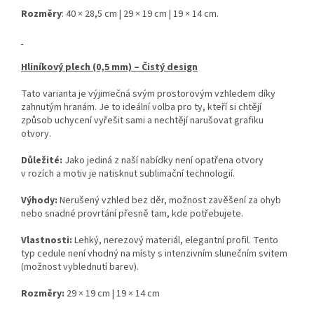
Rozměry
: 40 × 28,5 cm | 29 × 19 cm | 19 × 14 cm.
Hliníkový plech (0,5 mm) – Čistý design
Tato varianta je výjimečná svým prostorovým vzhledem díky
zahnutým hranám. Je to ideální volba pro ty, kteří si chtějí
způsob uchycení vyřešit sami a nechtějí narušovat grafiku
otvory.
Důležité:
Jako jediná z naší nabídky není opatřena otvory
v rozích a motiv je natisknut sublimační technologií.
Výhody:
Nerušený vzhled bez děr, možnost zavěšení za ohyb
nebo snadné provrtání přesně tam, kde potřebujete.
Vlastnosti:
Lehký, nerezový materiál, elegantní profil. Tento
typ cedule není vhodný na místy s intenzivním slunečním svitem
(možnost vyblednutí barev).
Rozměry:
29 × 19 cm | 19 × 14 cm