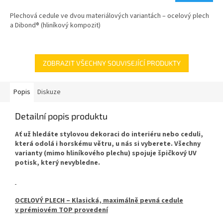
Plechová cedule ve dvou materiálových variantách – ocelový plech
a Dibond® (hliníkový kompozit)
ZOBRAZIT VŠECHNY SOUVISEJÍCÍ PRODUKTY
Popis
Diskuze
Detailní popis produktu
Ať už hledáte stylovou dekoraci do interiéru nebo ceduli,
která odolá i horskému větru, u nás si vyberete. Všechny
varianty (mimo hliníkového plechu) spojuje špičkový UV
potisk, který nevybledne.
OCELOVÝ PLECH – Klasická, maximálně pevná cedule
v prémiovém TOP provedení