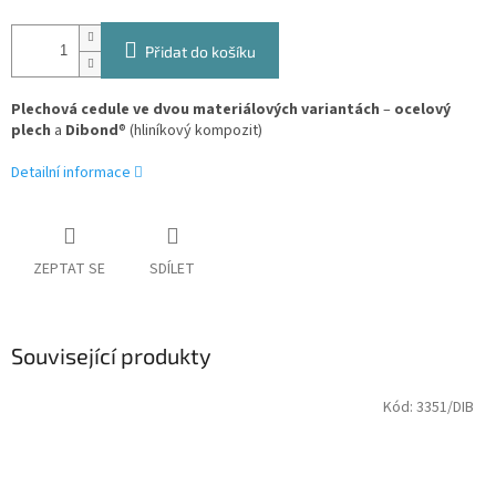
Přidat do košíku
Plechová cedule ve dvou materiálových variantách
–
ocelový
plech
a
Dibond
® (hliníkový kompozit)
Detailní informace
ZEPTAT SE
SDÍLET
Související produkty
Kód:
3351/DIB