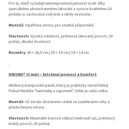
Pro ty, kteří vyžadují nekompromisní pevnost oceli. Díky
speciálnímu oboustrannému lakování a vysoce kvalitnímu UV
potisku si zachovává svůj lesk a nikdy nezrezne.
Montáž:
Opatřena otvory pro snadné připevnění.
Vlastnosti
: Vysoká odolnost, prémiový lakovaný povrch, UV
potisk, dlouhá životnost.
Rozměry
: 40 × 28,5 cm | 29 × 19 cm | 19 × 14 cm
DIBOND® (3 mm) – Extrémní pevnost a komfort
Hliníkový kompozitní panel, který je prakticky nezničitelný.
Pokud hledáte "nainstaluj a zapomeň", tohle je vaše volba.
Montáž:
Už od nás dostanete ceduli se zaoblenými rohy a
předvrtanými otvory.
Vlastnosti
: Maximální tvarová stálost (nekroutí se), prémiový
lesklý povrch, UV potisk.