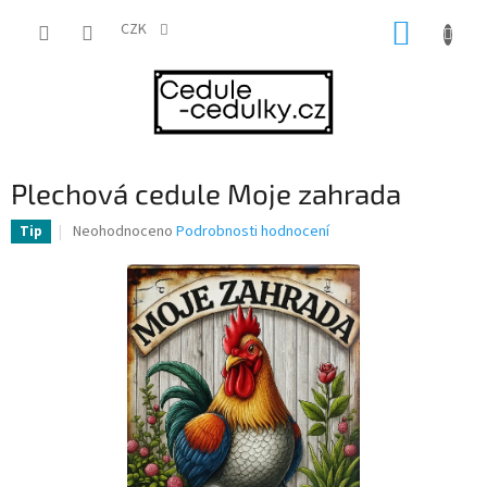
Přejít
NÁKUP
na
CZK
obsah
KOŠÍK
Plechová cedule Moje zahrada
Průměrné
Neohodnoceno
Podrobnosti hodnocení
Tip
hodnocení
produktu
je
0,0
z
5
hvězdiček.