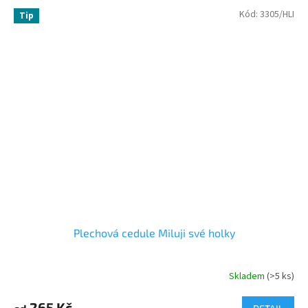
Kód:
3305/HLI
Tip
Plechová cedule Miluji své holky
Skladem
(>5 ks)
265 Kč