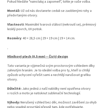
Pokud hledáte "nainstaluj a zapomeň", tohle je vaše volba.
Montáž:
Už od nás dostanete ceduli se zaoblenými rohy a
předvrtanými otvory.
Vlastnosti
: Maximální tvarová stálost (nekroutí se), prémiový
lesklý povrch, UV potisk.
Rozměry
: 40 × 28,5 cm | 29 × 19 cm | 19 × 14 cm.
Hliníkový plech (0,5 mm) – Čistý design
Tato varianta je výjimečná svým prostorovým vzhledem díky
zahnutým hranám. Je to ideální volba pro ty, kteří si chtějí
způsob uchycení vyřešit sami a nechtějí narušovat grafiku
otvory.
Důležité:
Jako jediná z naší nabídky není opatřena otvory
v rozích a motiv je natisknut sublimační technologií.
Výhody:
Nerušený vzhled bez děr, možnost zavěšení za ohyb
nebo snadné provrtání přesně tam, kde potřebujete.