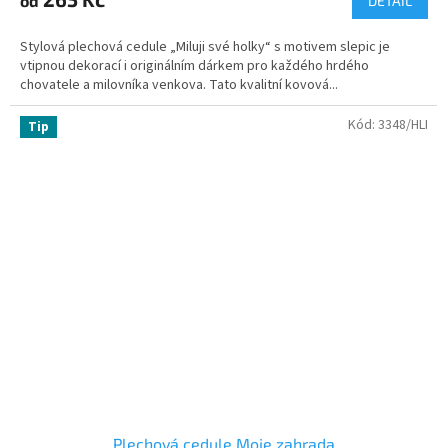
od
DETAIL
Stylová plechová cedule „Miluji své holky“ s motivem slepic je
vtipnou dekorací i originálním dárkem pro každého hrdého
chovatele a milovníka venkova. Tato kvalitní kovová...
Kód:
3348/HLI
Tip
Plechová cedule Moje zahrada