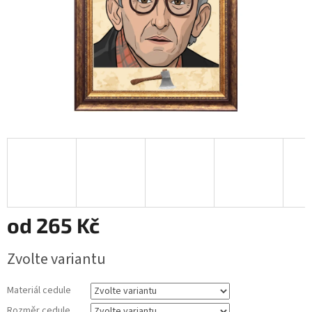
od
265 Kč
Měrná
Zvolte variantu
cena:
Materiál cedule
Rozměr cedule