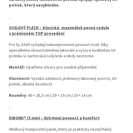
potisk, který nevybledne.
OCELOVÝ PLECH – Klasická, maximálně pevná cedule
v prémiovém TOP provedení
Pro ty, kteří vyžadují nekompromisní pevnost oceli. Díky
speciálnímu oboustrannému lakování a vysoce kvalitnímu UV
potisku si zachovává svůj lesk a nikdy nezrezne.
Montáž:
Opatřena otvory pro snadné připevnění.
Vlastnosti
: Vysoká odolnost, prémiový lakovaný povrch, UV
potisk, dlouhá životnost.
Rozměry
: 40 × 28,5 cm | 29 × 19 cm | 19 × 14 cm
DIBOND® (3 mm) – Extrémní pevnost a komfort
Hliníkový kompozitní panel, který je prakticky nezničitelný.