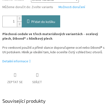
Můžeme doručit do:
Zvolte variantu
Možnosti doručení
Přidat do košíku
Plechová cedule ve třech materiálových variantách
–
ocelový
plech
,
Dibond
® a
hliníkový plech
.
Pro venkovní použití a přímé slunce doporučujeme ocel nebo Dibond® s
UV potiskem. Hliník je ideální tam, kde oceníte čistý vzhled bez otvorů.
Detailní informace
ZEPTAT SE
SDÍLET
Související produkty