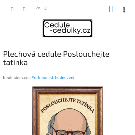
Přejít
NÁKUP
na
CZK
obsah
KOŠÍK
Plechová cedule Poslouchejte
tatínka
Průměrné
Neohodnoceno
Podrobnosti hodnocení
hodnocení
produktu
je
0,0
z
5
hvězdiček.