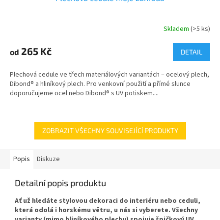
Skladem
(>5 ks)
265 Kč
od
DETAIL
Plechová cedule ve třech materiálových variantách – ocelový plech,
Dibond® a hliníkový plech. Pro venkovní použití a přímé slunce
doporučujeme ocel nebo Dibond® s UV potiskem....
ZOBRAZIT VŠECHNY SOUVISEJÍCÍ PRODUKTY
Popis
Diskuze
Detailní popis produktu
Ať už hledáte stylovou dekoraci do interiéru nebo ceduli,
která odolá i horskému větru, u nás si vyberete. Všechny
varianty (mimo hliníkového plechu) spojuje špičkový UV