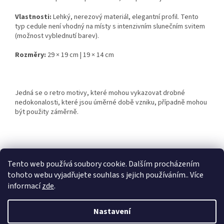
Vlastnosti:
Lehký, nerezový materiál, elegantní profil. Tento
typ cedule není vhodný na místy s intenzivním slunečním svitem
(možnost vyblednutí barev).
Rozměry:
29 × 19 cm | 19 × 14 cm
Jedná se o retro motivy, které mohou vykazovat drobné
nedokonalosti, které jsou úměrné době vzniku, případně mohou
být použity záměrně.
Z
á
Tento web používá soubory cookie. Dalším procházením
Retro-Darky.cz
Krowki.cz
p
tohoto webu vyjadřujete souhlas s jejich používáním.. Více
a
informací
zde
.
t
í
Nastavení
Vytvořil Shoptet