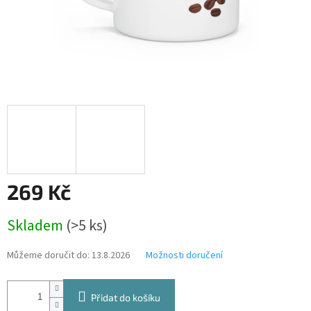
269 Kč
Měrná
Skladem
(>5 ks)
cena:
Můžeme doručit do:
13.8.2026
Možnosti doručení
Přidat do košíku