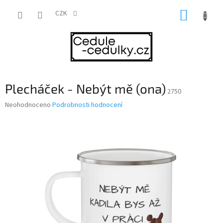
Přejít
NÁKUP
na
CZK
obsah
KOŠÍK
Plecháček - Nebýt mě (ona)
2750
Průměrné
Neohodnoceno
Podrobnosti hodnocení
hodnocení
produktu
je
0,0
z
5
hvězdiček.