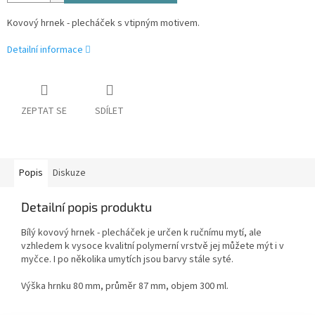
Kovový hrnek - plecháček s vtipným motivem.
Detailní informace
ZEPTAT SE
SDÍLET
Popis
Diskuze
Detailní popis produktu
Bílý kovový hrnek - plecháček je určen k ručnímu mytí, ale
vzhledem k vysoce kvalitní polymerní vrstvě jej můžete mýt i v
myčce. I po několika umytích jsou barvy stále syté.
Výška hrnku 80 mm, průměr 87 mm, objem 300 ml.