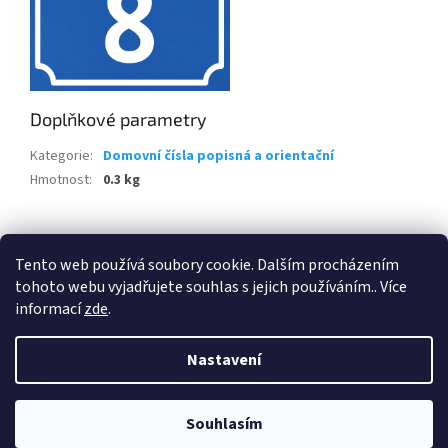
Doplňkové parametry
Kategorie
:
Domovní čísla popisná a orientační
Hmotnost
:
0.3 kg
Z
á
Tento web používá soubory cookie. Dalším procházením
Retro-Darky.cz
Krowki.cz
p
tohoto webu vyjadřujete souhlas s jejich používáním.. Více
a
informací
zde
.
t
í
Nastavení
Vytvořil Shoptet
Souhlasím
Copyright 2026
Cedule-Cedulky.cz
. Všechna práva vyhrazena.