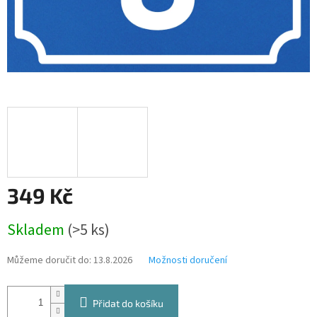
349 Kč
Měrná
Skladem
(>5 ks)
cena:
Můžeme doručit do:
13.8.2026
Možnosti doručení
Přidat do košíku