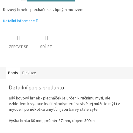
Kovový hrnek - plecháček s vtipným motivem.
Detailní informace
ZEPTAT SE
SDÍLET
Popis
Diskuze
Detailní popis produktu
Bílý kovový hrnek - plecháček je určen k ručnímu mytí, ale
vzhledem k vysoce kvalitní polymerní vrstvě jej můžete mýt i v
myčce. I po několika umytích jsou barvy stále syté.
Výška hrnku 80 mm, průměr 87 mm, objem 300 ml.