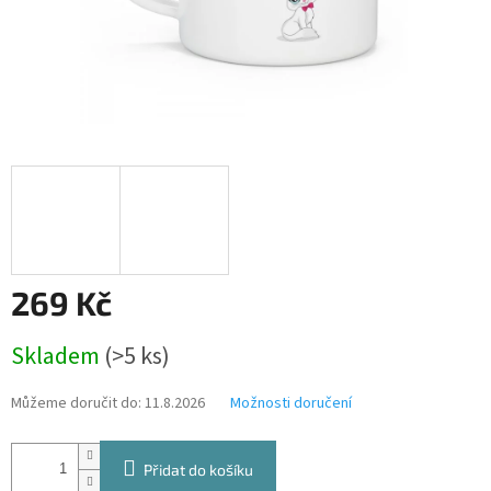
269 Kč
Měrná
Skladem
(>5 ks)
cena:
Můžeme doručit do:
11.8.2026
Možnosti doručení
Přidat do košíku