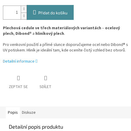
Přidat do košíku
Plechová cedule ve třech materiálových variantách
–
ocelový
plech
,
Dibond
® a
hliníkový plech
.
Pro venkovní použití a přímé slunce doporučujeme ocel nebo Dibond® s
UV potiskem. Hliník je ideální tam, kde oceníte čistý vzhled bez otvorů.
Detailní informace
ZEPTAT SE
SDÍLET
Popis
Diskuze
Detailní popis produktu