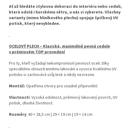
Ať už hledáte stylovou dekoraci do interiéru nebo ceduli,
která odolá i horskému větru, u nás si vyberete. Všechny
varianty (mimo hliníkového plechu) spojuje špičkový UV
potisk, který nevybledne.
OCELOVÝ PLECH – Klasická, maximálně pevná cedule
v prémiovém TOP provedení
Pro ty, kteří vyžadují nekompromisní pevnost oceli. Díky
speciálnímu oboustrannému lakování a vysoce kvalitnímu UV
potisku si zachovává svůj lesk a nikdy nezrezne.
Montáž:
Opatřena otvory pro snadné připevnění.
Vlastnosti
: Vysoká odolnost, prémiový lakovaný povrch, UV
potisk, dlouhá životnost.
Rozměry
: 40 × 28,5 cm | 29 × 19 cm | 19 × 14 cm