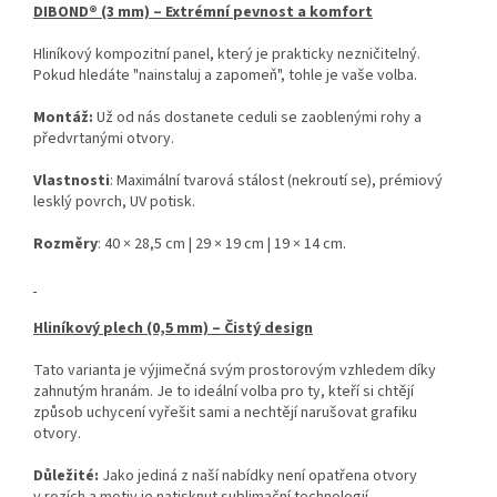
DIBOND® (3 mm) – Extrémní pevnost a komfort
Hliníkový kompozitní panel, který je prakticky nezničitelný.
Pokud hledáte "nainstaluj a zapomeň", tohle je vaše volba.
Montáž:
Už od nás dostanete ceduli se zaoblenými rohy a
předvrtanými otvory.
Vlastnosti
: Maximální tvarová stálost (nekroutí se), prémiový
lesklý povrch, UV potisk.
Rozměry
: 40 × 28,5 cm | 29 × 19 cm | 19 × 14 cm.
Hliníkový plech (0,5 mm) – Čistý design
Tato varianta je výjimečná svým prostorovým vzhledem díky
zahnutým hranám. Je to ideální volba pro ty, kteří si chtějí
způsob uchycení vyřešit sami a nechtějí narušovat grafiku
otvory.
Důležité:
Jako jediná z naší nabídky není opatřena otvory