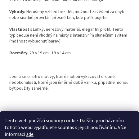
v rozích a motiv je natisknut sublimační technologií.
Výhody:
Nerušený vzhled bez děr, možnost zavěšení za ohyb
nebo snadné provrtání přesně tam, kde potřebujete.
Vlastnosti:
Lehký, nerezový materiál, elegantní profil. Tento
typ cedule není vhodný na místy s intenzivním slunečním svitem
(možnost vyblednutí barev).
Rozměry:
29 × 19 cm | 19 × 14 cm
Jedná se o retro motivy, které mohou vykazovat drobné
nedokonalosti, které jsou úměrné době vzniku, případně mohou
být použity záměrně.
Z
á
Tento web používá soubory cookie. Dalším procházením
Retro-Darky.cz
Krowki.cz
p
tohoto webu vyjadřujete souhlas s jejich používáním.. Více
a
informací
zde
.