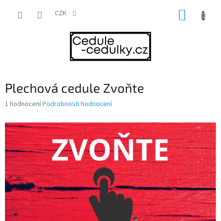
Přejít
NÁKUP
na
CZK
obsah
KOŠÍK
Plechová cedule Zvoňte
Průměrné
1 hodnocení
Podrobnosti hodnocení
hodnocení
produktu
je
5,0
z
5
hvězdiček.