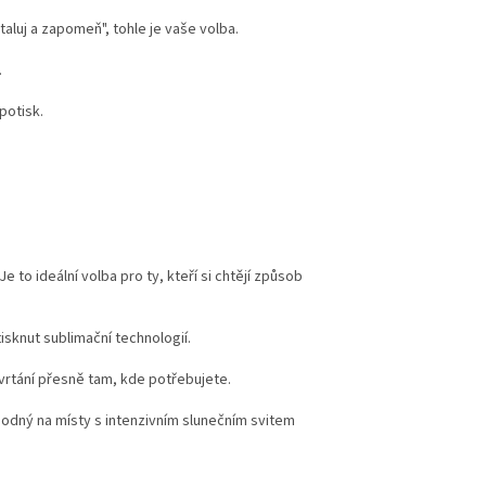
taluj a zapomeň", tohle je vaše volba.
.
potisk.
to ideální volba pro ty, kteří si chtějí způsob
tisknut sublimační technologií.
rtání přesně tam, kde potřebujete.
vhodný na místy s intenzivním slunečním svitem