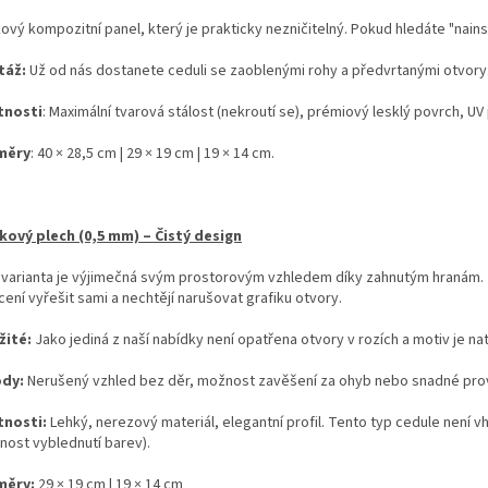
kový kompozitní panel, který je prakticky nezničitelný. Pokud hledáte "nains
táž:
Už od nás dostanete ceduli se zaoblenými rohy a předvrtanými otvory
tnosti
: Maximální tvarová stálost (nekroutí se), prémiový lesklý povrch, UV 
měry
: 40 × 28,5 cm | 29 × 19 cm | 19 × 14 cm.
íkový plech (0,5 mm) – Čistý design
 varianta je výjimečná svým prostorovým vzhledem díky zahnutým hranám. Je 
ení vyřešit sami a nechtějí narušovat grafiku otvory.
žité:
Jako jediná z naší nabídky není opatřena otvory v rozích a motiv je na
ody:
Nerušený vzhled bez děr, možnost zavěšení za ohyb nebo snadné prov
tnosti:
Lehký, nerezový materiál, elegantní profil. Tento typ cedule není 
nost vyblednutí barev).
měry:
29 × 19 cm | 19 × 14 cm