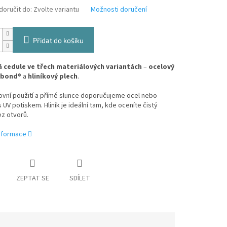
oručit do:
Zvolte variantu
Možnosti doručení
Přidat do košíku
 cedule ve třech materiálových variantách
–
ocelový
ibond
® a
hliníkový plech
.
ovní použití a přímé slunce doporučujeme ocel nebo
 UV potiskem. Hliník je ideální tam, kde oceníte čistý
z otvorů.
informace
ZEPTAT SE
SDÍLET