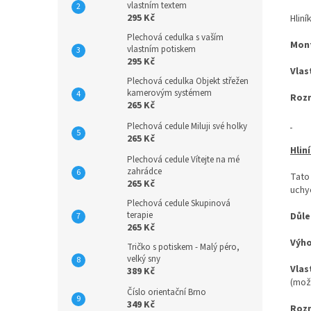
vlastním textem
295 Kč
Hliní
Plechová cedulka s vaším
Mon
vlastním potiskem
295 Kč
Vlas
Plechová cedulka Objekt střežen
kamerovým systémem
Roz
265 Kč
Plechová cedule Miluji své holky
265 Kč
Hlin
Plechová cedule Vítejte na mé
zahrádce
Tato
265 Kč
uchyc
Plechová cedule Skupinová
terapie
Důle
265 Kč
Výh
Tričko s potiskem - Malý péro,
velký sny
Vlas
389 Kč
(mož
Číslo orientační Brno
349 Kč
Roz