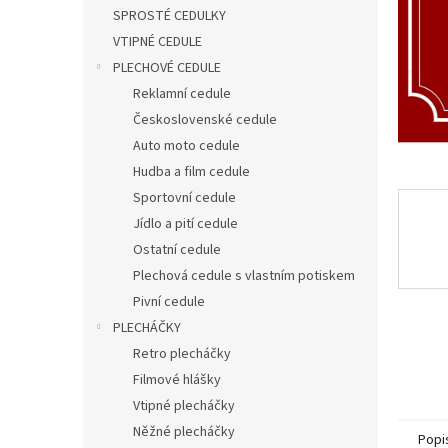
n
SPROSTÉ CEDULKY
e
VTIPNÉ CEDULE
l
PLECHOVÉ CEDULE
Reklamní cedule
Československé cedule
Auto moto cedule
Hudba a film cedule
Sportovní cedule
Jídlo a pití cedule
Ostatní cedule
Plechová cedule s vlastním potiskem
Pivní cedule
PLECHÁČKY
Retro plecháčky
Filmové hlášky
Vtipné plecháčky
Něžné plecháčky
Popi