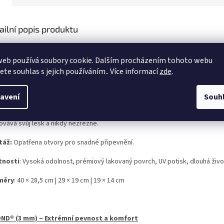
ailní popis produktu
ž hledáte stylovou dekoraci do interiéru nebo ceduli, která odolá i 
anty (mimo hliníkového plechu) spojuje špičkový UV potisk, který n
web používá soubory cookie. Dalším procházením tohoto webu
jete souhlas s jejich používáním.. Více informací
zde
.
OVÝ PLECH – Klasická, maximálně pevná cedule v prémiovém TOP p
avení
Souh
ty, kteří vyžadují nekompromisní pevnost oceli. Díky speciálnímu oboustran
ovává svůj lesk a nikdy nezrezne.
táž:
Opatřena otvory pro snadné připevnění.
tnosti
: Vysoká odolnost, prémiový lakovaný povrch, UV potisk, dlouhá živo
měry
: 40 × 28,5 cm | 29 × 19 cm | 19 × 14 cm
ND® (3 mm) – Extrémní pevnost a komfort