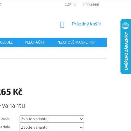
OSOBNÍCH ÚDAJŮ
CZK
Přihlášení
NÁKUPNÍ
Prázdný košík
KOŠÍK
 CEDULE
PLECHÁČKY
PLECHOVÉ MAGNETKY
ČÍSLA POPISN
265 Kč
e variantu
cedule
edule