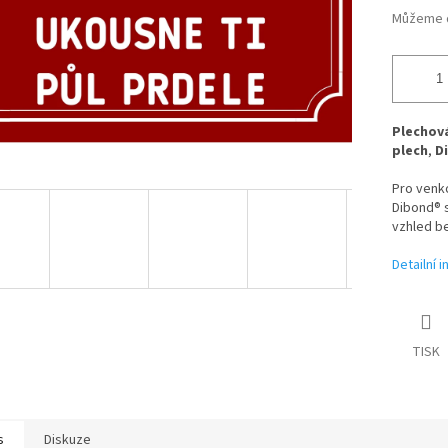
Můžeme d
Plechová
plech
,
D
Pro venk
Dibond® s
vzhled be
Detailní 
TISK
s
Diskuze