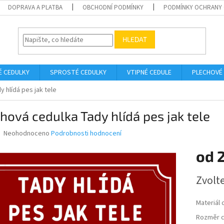
DOPRAVA A PLATBA
OBCHODNÍ PODMÍNKY
PODMÍNKY OCHRANY 
HLEDAT
É CEDULKY
SPROSTÉ CEDULKY
VTIPNÉ CEDULE
PLECHOVÉ
 hlídá pes jak tele
hová cedulka Tady hlídá pes jak tele
Průměrné
Neohodnoceno
Podrobnosti hodnocení
hodnocení
produktu
od
je
0,0
Měrná
Zvolt
z
cena:
5
hvězdiček.
Materiál 
Rozměr c