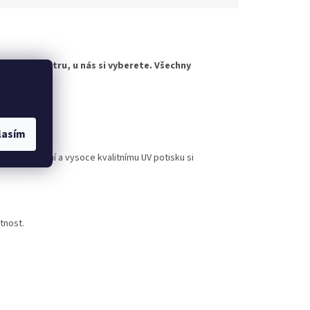
horskému větru, u nás si vyberete. Všechny
evybledne.
rovedení
lasím
nému lakování a vysoce kvalitnímu UV potisku si
tnost.