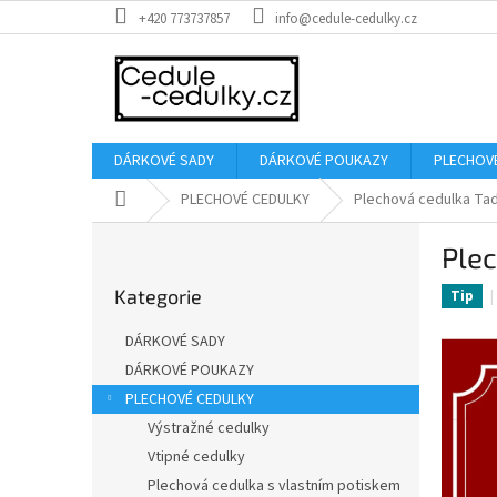
Přejít
+420 773737857
info@cedule-cedulky.cz
na
obsah
DÁRKOVÉ SADY
DÁRKOVÉ POUKAZY
PLECHOV
Domů
PLECHOVÉ CEDULKY
Plechová cedulka Tady
P
Plec
o
Přeskočit
s
Kategorie
kategorie
Tip
t
r
DÁRKOVÉ SADY
a
DÁRKOVÉ POUKAZY
n
PLECHOVÉ CEDULKY
n
í
Výstražné cedulky
p
Vtipné cedulky
a
Plechová cedulka s vlastním potiskem