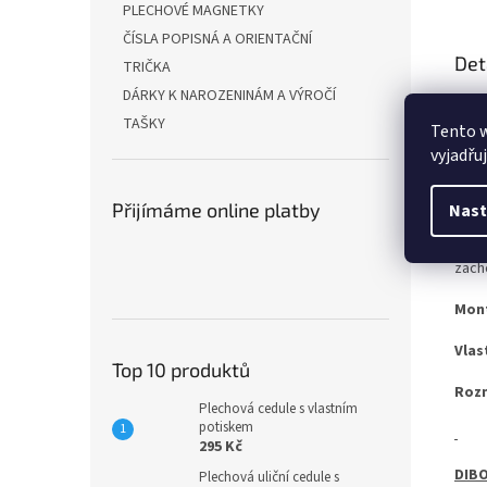
PLECHOVÉ MAGNETKY
ČÍSLA POPISNÁ A ORIENTAČNÍ
Det
TRIČKA
DÁRKY K NAROZENINÁM A VÝROČÍ
Ať u
TAŠKY
vari
Tento 
vyjadřu
OCEL
Přijímáme online platby
Nast
Pro 
zach
Mon
Vlas
Top 10 produktů
Roz
Plechová cedule s vlastním
potiskem
295 Kč
DIBO
Plechová uliční cedule s