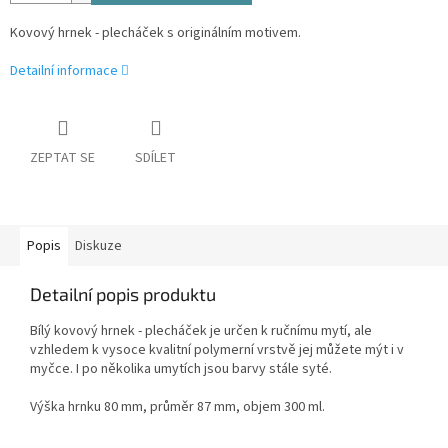
Kovový hrnek - plecháček s originálním motivem.
Detailní informace
ZEPTAT SE
SDÍLET
Popis
Diskuze
Detailní popis produktu
Bílý kovový hrnek - plecháček je určen k ručnímu mytí, ale
vzhledem k vysoce kvalitní polymerní vrstvě jej můžete mýt i v
myčce. I po několika umytích jsou barvy stále syté.
Výška hrnku 80 mm, průměr 87 mm, objem 300 ml.