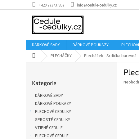
Přejít
+420 773737857
info@cedule-cedulky.cz
na
obsah
DÁRKOVÉ SADY
DÁRKOVÉ POUKAZY
PLECHOV
Domů
PLECHÁČKY
Plecháček - Srdíčka barevná
P
Plec
o
Přeskočit
s
Průměr
Neohod
Kategorie
kategorie
t
hodnoce
r
produkt
DÁRKOVÉ SADY
a
je
DÁRKOVÉ POUKAZY
0,0
n
z
PLECHOVÉ CEDULKY
n
5
í
SPROSTÉ CEDULKY
hvězdič
p
VTIPNÉ CEDULE
a
PLECHOVÉ CEDULE