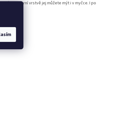
litní polymerní vrstvě jej můžete mýt i v myčce. I po
lasím