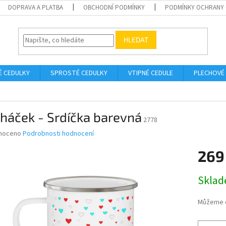
DOPRAVA A PLATBA
OBCHODNÍ PODMÍNKY
PODMÍNKY OCHRANY 
HLEDAT
É CEDULKY
SPROSTÉ CEDULKY
VTIPNÉ CEDULE
PLECHOVÉ
háček - Srdíčka barevná
2778
né
noceno
Podrobnosti hodnocení
ní
269
u
Měrná
Skla
cena:
ek.
Můžeme d