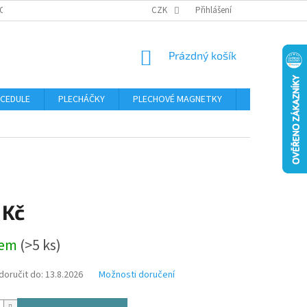
OSOBNÍCH ÚDAJŮ
CZK
Přihlášení
NÁKUPNÍ
Prázdný košík
KOŠÍK
 CEDULE
PLECHÁČKY
PLECHOVÉ MAGNETKY
ČÍSLA POPISN
 Kč
dem
(>5 ks)
oručit do:
13.8.2026
Možnosti doručení