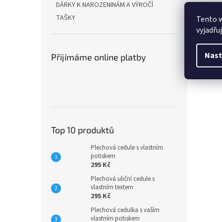
Bílý 
DÁRKY K NAROZENINÁM A VÝROČÍ
někol
TAŠKY
Tento 
vyjadřu
Výšk
Nast
Přijímáme online platby
Top 10 produktů
Plechová cedule s vlastním
potiskem
295 Kč
Plechová uliční cedule s
vlastním textem
295 Kč
Plechová cedulka s vaším
vlastním potiskem