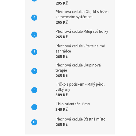
295 Kč
Plechová cedulka Objekt střežen
kamerovým systémem
265 Kč
Plechová cedule Miluji své holky
265 Kč
Plechová cedule Vítejte na mé
zahrádce
265 Kč
Plechová cedule Skupinová
terapie
265 Kč
Tričko s potiskem - Malý péro,
velký sny
389 Kč
Číslo orientační Brno
349 Kč
Plechová cedule Šťastné místo
265 Kč