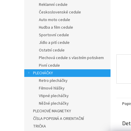
n
Reklamní cedule
e
Československé cedule
l
Auto moto cedule
Hudba a film cedule
Sportovní cedule
Jídlo a pití cedule
Ostatní cedule
Plechová cedule s vlastním potiskem
Pivní cedule
PLECHÁČKY
Retro plecháčky
Filmové hlášky
Vtipné plecháčky
Něžné plecháčky
Popi
PLECHOVÉ MAGNETKY
ČÍSLA POPISNÁ A ORIENTAČNÍ
Det
TRIČKA