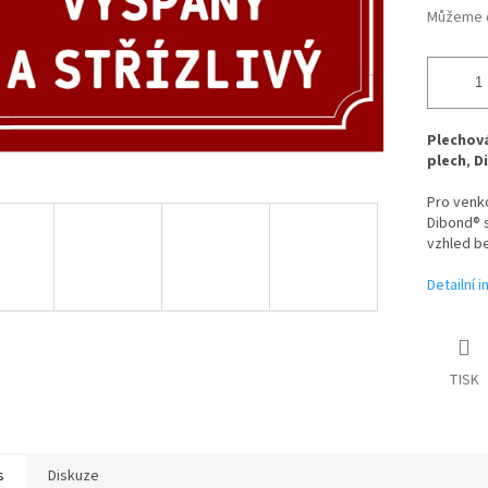
Můžeme d
Plechová
plech
,
D
Pro venk
Dibond® s
vzhled be
Detailní 
TISK
s
Diskuze