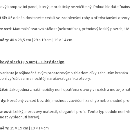
kový kompozitní panel, který je prakticky nezničitelný. Pokud hledáte "nains
táž:
Už od nás dostanete ceduli se zaoblenými rohy a předvrtanými otvory
tnosti
: Maximální tvarová stálost (nekroutí se), prémiový lesklý povrch, UV 
měry
: 40 × 28,5 cm | 29 × 19 cm | 19 × 14 cm.
íkový plech (0,5 mm) – Čistý design
 varianta je výjimečná svým prostorovým vzhledem díky zahnutým hranám. Je 
ení vyřešit sami a nechtějí narušovat grafiku otvory.
žité:
Jako jediná z naší nabídky není opatřena otvory v rozích a motiv je na
ody:
Nerušený vzhled bez děr, možnost zavěšení za ohyb nebo snadné prov
tnosti:
Lehký, nerezový materiál, elegantní profil. Tento typ cedule není 
nost vyblednutí barev).
měry:
29 × 19 cm | 19 × 14 cm