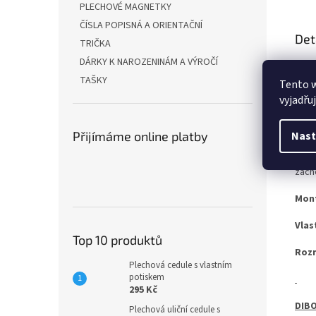
PLECHOVÉ MAGNETKY
ČÍSLA POPISNÁ A ORIENTAČNÍ
Det
TRIČKA
DÁRKY K NAROZENINÁM A VÝROČÍ
Ať u
vari
TAŠKY
Tento 
vyjadřu
OCEL
Nast
Přijímáme online platby
Pro 
zach
Mon
Vlas
Top 10 produktů
Roz
Plechová cedule s vlastním
potiskem
295 Kč
DIBO
Plechová uliční cedule s