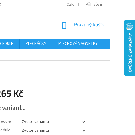
OSOBNÍCH ÚDAJŮ
CZK
Přihlášení
NÁKUPNÍ
Prázdný košík
KOŠÍK
 CEDULE
PLECHÁČKY
PLECHOVÉ MAGNETKY
ČÍSLA POPISN
265 Kč
e variantu
cedule
edule