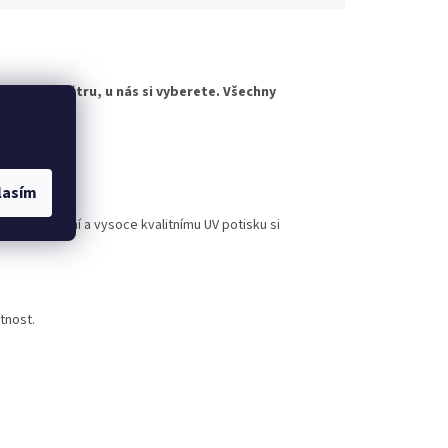
horskému větru, u nás si vyberete. Všechny
evybledne.
rovedení
lasím
nému lakování a vysoce kvalitnímu UV potisku si
tnost.