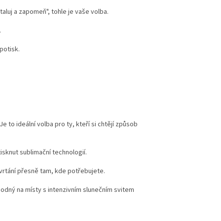
taluj a zapomeň", tohle je vaše volba.
.
potisk.
to ideální volba pro ty, kteří si chtějí způsob
tisknut sublimační technologií.
rtání přesně tam, kde potřebujete.
vhodný na místy s intenzivním slunečním svitem