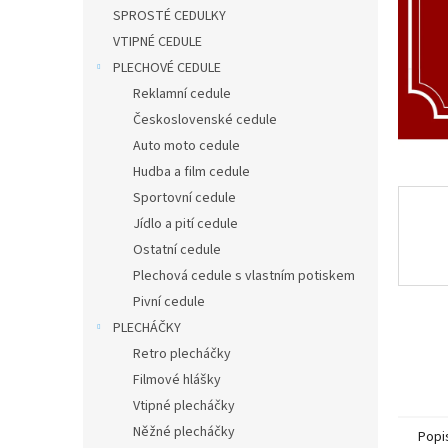
n
SPROSTÉ CEDULKY
e
VTIPNÉ CEDULE
l
PLECHOVÉ CEDULE
Reklamní cedule
Československé cedule
Auto moto cedule
Hudba a film cedule
Sportovní cedule
Jídlo a pití cedule
Ostatní cedule
Plechová cedule s vlastním potiskem
Pivní cedule
PLECHÁČKY
Retro plecháčky
Filmové hlášky
Vtipné plecháčky
Něžné plecháčky
Popi