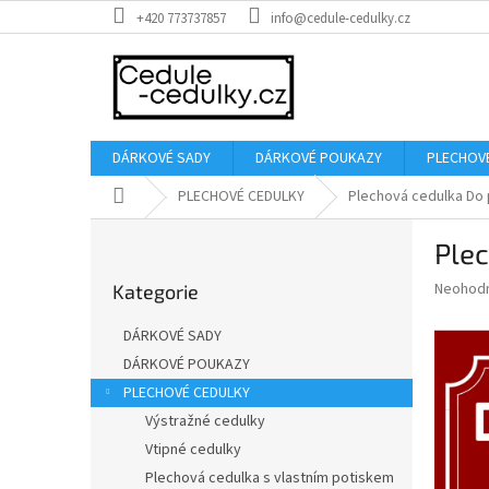
Přejít
+420 773737857
info@cedule-cedulky.cz
na
obsah
DÁRKOVÉ SADY
DÁRKOVÉ POUKAZY
PLECHOV
Domů
PLECHOVÉ CEDULKY
Plechová cedulka Do
P
Ple
o
Přeskočit
s
Průměr
Neohod
Kategorie
kategorie
t
hodnoce
r
produkt
DÁRKOVÉ SADY
a
je
DÁRKOVÉ POUKAZY
0,0
n
z
PLECHOVÉ CEDULKY
n
5
í
Výstražné cedulky
hvězdič
p
Vtipné cedulky
a
Plechová cedulka s vlastním potiskem