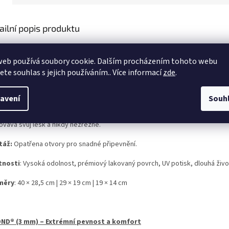
ailní popis produktu
ž hledáte stylovou dekoraci do interiéru nebo ceduli, která odolá i 
anty (mimo hliníkového plechu) spojuje špičkový UV potisk, který n
web používá soubory cookie. Dalším procházením tohoto webu
jete souhlas s jejich používáním.. Více informací
zde
.
OVÝ PLECH – Klasická, maximálně pevná cedule v prémiovém TOP p
avení
Souh
ty, kteří vyžadují nekompromisní pevnost oceli. Díky speciálnímu oboustran
ovává svůj lesk a nikdy nezrezne.
táž:
Opatřena otvory pro snadné připevnění.
tnosti
: Vysoká odolnost, prémiový lakovaný povrch, UV potisk, dlouhá živo
měry
: 40 × 28,5 cm | 29 × 19 cm | 19 × 14 cm
ND® (3 mm) – Extrémní pevnost a komfort