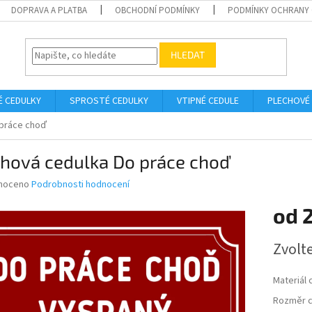
DOPRAVA A PLATBA
OBCHODNÍ PODMÍNKY
PODMÍNKY OCHRANY 
HLEDAT
É CEDULKY
SPROSTÉ CEDULKY
VTIPNÉ CEDULE
PLECHOVÉ
 práce choď
chová cedulka Do práce choď
né
noceno
Podrobnosti hodnocení
ní
od
u
Měrná
Zvolt
cena:
ek.
Materiál 
Rozměr c