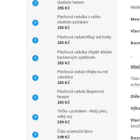
vlastním textem
Hliní
295 Kč
Plechová cedulka s vaším
Mon
vlastním potiskem
295 Kč
Vlas
Plechová cedule Miluji své holky
265 Kč
Roz
Plechová cedulka Objekt střežen
kamerovým systémem
265 Kč
Hlin
Plechová cedule Vítejte na mé
zahrádce
Tato
265 Kč
uchyc
Plechová cedule Skupinová
Důle
terapie
265 Kč
Výh
Tričko s potiskem - Malý péro,
velký sny
Vlas
389 Kč
(mož
Číslo orientační Brno
349 Kč
Roz