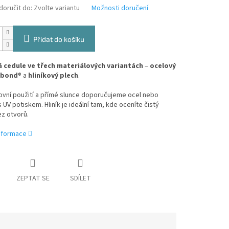
oručit do:
Zvolte variantu
Možnosti doručení
Přidat do košíku
 cedule ve třech materiálových variantách
–
ocelový
ibond
® a
hliníkový plech
.
ovní použití a přímé slunce doporučujeme ocel nebo
 UV potiskem. Hliník je ideální tam, kde oceníte čistý
z otvorů.
informace
ZEPTAT SE
SDÍLET