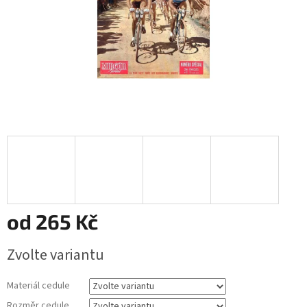
od
265 Kč
Měrná
Zvolte variantu
cena:
Materiál cedule
Rozměr cedule