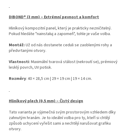
DIBOND® (3 mm) – Extrémní pevnost a komfort
Hliníkový kompozitní panel, který je prakticky nezničitelný.
Pokud hledáte "nainstaluj a zapomeň", tohle je vaše volba.
Montáž:
Už od nás dostanete ceduli se zaoblenými rohy a
předvrtanými otvory.
Vlastnosti
: Maximální tvarová stálost (nekroutí se), prémiový
lesklý povrch, UV potisk.
Rozměry
: 40 × 28,5 cm | 29 × 19 cm | 19 × 14 cm.
Hliníkový plech (0,5 mm) – Čistý design
Tato varianta je výjimečná svým prostorovým vzhledem díky
zahnutým hranám. Je to ideální volba pro ty, kteří si chtějí
způsob uchycení vyřešit sami a nechtějí narušovat grafiku
otvory.