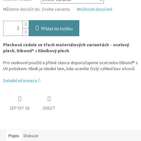
Můžeme doručit do:
Zvolte variantu
Možnosti doručení
Přidat do košíku
Plechová cedule ve třech materiálových variantách
–
ocelový
plech
,
Dibond
® a
hliníkový plech
.
Pro venkovní použití a přímé slunce doporučujeme ocel nebo Dibond® s
UV potiskem. Hliník je ideální tam, kde oceníte čistý vzhled bez otvorů.
Detailní informace
ZEPTAT SE
SDÍLET
Popis
Diskuze