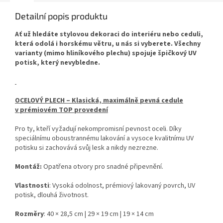
Detailní popis produktu
Ať už hledáte stylovou dekoraci do interiéru nebo ceduli,
která odolá i horskému větru, u nás si vyberete. Všechny
varianty (mimo hliníkového plechu) spojuje špičkový UV
potisk, který nevybledne.
OCELOVÝ PLECH – Klasická, maximálně pevná cedule
v prémiovém TOP provedení
Pro ty, kteří vyžadují nekompromisní pevnost oceli. Díky
speciálnímu oboustrannému lakování a vysoce kvalitnímu UV
potisku si zachovává svůj lesk a nikdy nezrezne.
Montáž:
Opatřena otvory pro snadné připevnění.
Vlastnosti
: Vysoká odolnost, prémiový lakovaný povrch, UV
potisk, dlouhá životnost.
Rozměry
: 40 × 28,5 cm | 29 × 19 cm | 19 × 14 cm