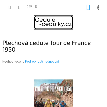
Přejít
NÁKUP
na
CZK
obsah
KOŠÍK
Plechová cedule Tour de France
1950
Průměrné
Neohodnoceno
Podrobnosti hodnocení
hodnocení
produktu
je
0,0
z
5
hvězdiček.