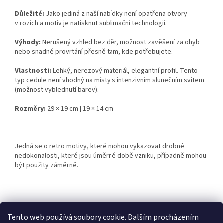
Důležité:
Jako jediná z naší nabídky není opatřena otvory
v rozích a motiv je natisknut sublimační technologií.
Výhody:
Nerušený vzhled bez děr, možnost zavěšení za ohyb
nebo snadné provrtání přesně tam, kde potřebujete.
Vlastnosti:
Lehký, nerezový materiál, elegantní profil. Tento
typ cedule není vhodný na místy s intenzivním slunečním svitem
(možnost vyblednutí barev).
Rozměry:
29 × 19 cm | 19 × 14 cm
Jedná se o retro motivy, které mohou vykazovat drobné
nedokonalosti, které jsou úměrné době vzniku, případně mohou
být použity záměrně.
Z
á
Tento web používá soubory cookie. Dalším procházením
Retro-Darky.cz
Krowki.cz