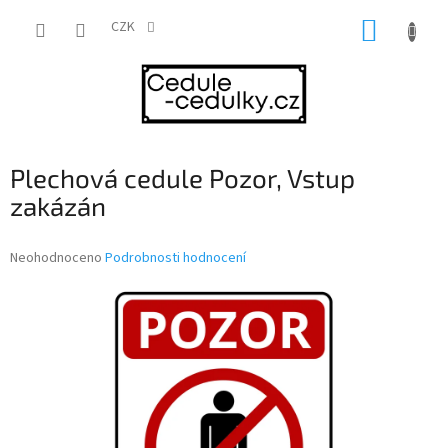
Přejít
NÁKUP
na
CZK
obsah
KOŠÍK
Plechová cedule Pozor, Vstup
zakázán
Průměrné
Neohodnoceno
Podrobnosti hodnocení
hodnocení
produktu
je
0,0
z
5
hvězdiček.