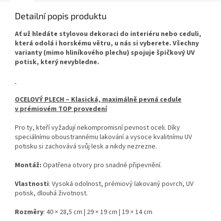
Detailní popis produktu
Ať už hledáte stylovou dekoraci do interiéru nebo ceduli,
která odolá i horskému větru, u nás si vyberete. Všechny
varianty (mimo hliníkového plechu) spojuje špičkový UV
potisk, který nevybledne.
OCELOVÝ PLECH – Klasická, maximálně pevná cedule
v prémiovém TOP provedení
Pro ty, kteří vyžadují nekompromisní pevnost oceli. Díky
speciálnímu oboustrannému lakování a vysoce kvalitnímu UV
potisku si zachovává svůj lesk a nikdy nezrezne.
Montáž:
Opatřena otvory pro snadné připevnění.
Vlastnosti
: Vysoká odolnost, prémiový lakovaný povrch, UV
potisk, dlouhá životnost.
Rozměry
: 40 × 28,5 cm | 29 × 19 cm | 19 × 14 cm