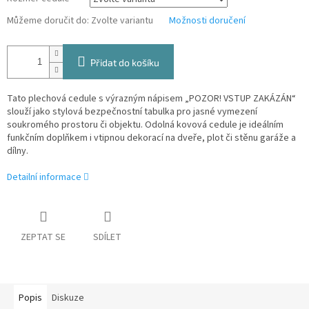
Můžeme doručit do:
Zvolte variantu
Možnosti doručení
Přidat do košíku
Tato plechová cedule s výrazným nápisem „POZOR! VSTUP ZAKÁZÁN“
slouží jako stylová bezpečnostní tabulka pro jasné vymezení
soukromého prostoru či objektu. Odolná kovová cedule je ideálním
funkčním doplňkem i vtipnou dekorací na dveře, plot či stěnu garáže a
dílny.
Detailní informace
ZEPTAT SE
SDÍLET
Popis
Diskuze