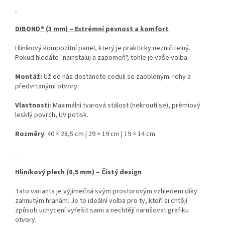
DIBOND® (3 mm) – Extrémní pevnost a komfort
Hliníkový kompozitní panel, který je prakticky nezničitelný.
Pokud hledáte "nainstaluj a zapomeň", tohle je vaše volba.
Montáž:
Už od nás dostanete ceduli se zaoblenými rohy a
předvrtanými otvory.
Vlastnosti
: Maximální tvarová stálost (nekroutí se), prémiový
lesklý povrch, UV potisk.
Rozměry
: 40 × 28,5 cm | 29 × 19 cm | 19 × 14 cm.
Hliníkový plech (0,5 mm) – Čistý design
Tato varianta je výjimečná svým prostorovým vzhledem díky
zahnutým hranám. Je to ideální volba pro ty, kteří si chtějí
způsob uchycení vyřešit sami a nechtějí narušovat grafiku
otvory.