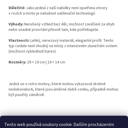
Důležité:
Jako jediná z naší nabídky není opatřena otvory
v rozích a motiv je natisknut sublimační technologií.
Výhody:
Nerušený vzhled bez děr, možnost zavěšení za ohyb
nebo snadné provrtání přesně tam, kde potřebujete.
Vlastnosti:
Lehký, nerezový materiál, elegantní profil. Tento
typ cedule není vhodný na místy s intenzivním slunečním svitem
(možnost vyblednutí barev).
Rozměry:
29 × 19 cm | 19 × 14 cm
Jedná se o retro motivy, které mohou vykazovat drobné
nedokonalosti, které jsou úměrné době vzniku, případně mohou
být použity záměrně.
Z
á
Tento web používá soubory cookie. Dalším procházením
Retro-Darky.cz
Krowki.cz