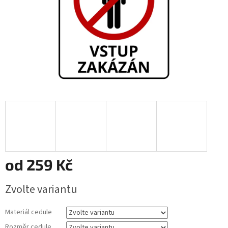
od
259 Kč
Měrná
Zvolte variantu
cena:
Materiál cedule
Rozměr cedule