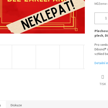
Můžeme d
Plechová
plech
,
D
Pro venk
Dibond® s
vzhled be
Detailní 
TISK
s
Diskuze