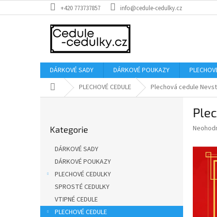
Přejít
+420 773737857
info@cedule-cedulky.cz
na
obsah
DÁRKOVÉ SADY
DÁRKOVÉ POUKAZY
PLECHOV
Domů
PLECHOVÉ CEDULE
Plechová cedule Nevst
P
Plec
o
Přeskočit
s
Průměr
Neohod
Kategorie
kategorie
t
hodnoce
r
produkt
DÁRKOVÉ SADY
a
je
DÁRKOVÉ POUKAZY
0,0
n
z
PLECHOVÉ CEDULKY
n
5
í
SPROSTÉ CEDULKY
hvězdič
p
VTIPNÉ CEDULE
a
PLECHOVÉ CEDULE