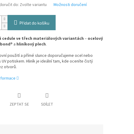
oručit do:
Zvolte variantu
Možnosti doručení
Přidat do košíku
 cedule ve třech materiálových variantách
–
ocelový
ibond
® a
hliníkový plech
.
ovní použití a přímé slunce doporučujeme ocel nebo
 UV potiskem. Hliník je ideální tam, kde oceníte čistý
z otvorů.
informace
ZEPTAT SE
SDÍLET