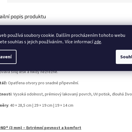
ailní popis produktu
ž hledáte stylovou dekoraci do interiéru nebo ceduli, která odolá i 
anty (mimo hliníkového plechu) spojuje špičkový UV potisk, který n
web používá soubory cookie. Dalším procházením tohoto webu
jete souhlas s jejich používáním.. Více informací
zde
.
OVÝ PLECH – Klasická, maximálně pevná cedule v prémiovém TOP p
avení
Souh
ty, kteří vyžadují nekompromisní pevnost oceli. Díky speciálnímu oboustran
ovává svůj lesk a nikdy nezrezne.
táž:
Opatřena otvory pro snadné připevnění.
tnosti
: Vysoká odolnost, prémiový lakovaný povrch, UV potisk, dlouhá živo
měry
: 40 × 28,5 cm | 29 × 19 cm | 19 × 14 cm
ND® (3 mm) – Extrémní pevnost a komfort