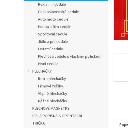
n
Reklamní cedule
e
Československé cedule
l
Auto moto cedule
Hudba a film cedule
Sportovní cedule
Jídlo a pití cedule
Ostatní cedule
Plechová cedule s vlastním potiskem
Pivní cedule
PLECHÁČKY
Retro plecháčky
Filmové hlášky
Vtipné plecháčky
Něžné plecháčky
PLECHOVÉ MAGNETKY
ČÍSLA POPISNÁ A ORIENTAČNÍ
TRIČKA
Popi