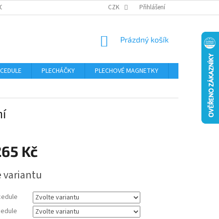
OSOBNÍCH ÚDAJŮ
CZK
Přihlášení
NÁKUPNÍ
Prázdný košík
KOŠÍK
 CEDULE
PLECHÁČKY
PLECHOVÉ MAGNETKY
ČÍSLA POPISN
í
265 Kč
e variantu
cedule
edule