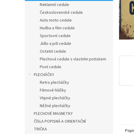
n
Reklamní cedule
e
Československé cedule
l
Auto moto cedule
Hudba a film cedule
Sportovní cedule
Jídlo a pití cedule
Ostatní cedule
Plechová cedule s vlastním potiskem
Pivní cedule
PLECHÁČKY
Retro plecháčky
Filmové hlášky
Vtipné plecháčky
Něžné plecháčky
PLECHOVÉ MAGNETKY
ČÍSLA POPISNÁ A ORIENTAČNÍ
TRIČKA
Popi