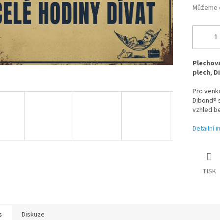
Můžeme d
Plechová
plech
,
D
Pro venk
Dibond® s
vzhled be
Detailní 
TISK
s
Diskuze