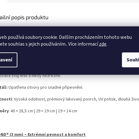
ailní popis produktu
ž hledáte stylovou dekoraci do interiéru nebo ceduli, která odolá i 
anty (mimo hliníkového plechu) spojuje špičkový UV potisk, který n
web používá soubory cookie. Dalším procházením tohoto webu
jete souhlas s jejich používáním.. Více informací
zde
.
OVÝ PLECH – Klasická, maximálně pevná cedule v prémiovém TOP p
avení
Souh
ty, kteří vyžadují nekompromisní pevnost oceli. Díky speciálnímu oboustran
ovává svůj lesk a nikdy nezrezne.
táž:
Opatřena otvory pro snadné připevnění.
tnosti
: Vysoká odolnost, prémiový lakovaný povrch, UV potisk, dlouhá živo
měry
: 40 × 28,5 cm | 29 × 19 cm | 19 × 14 cm
ND® (3 mm) – Extrémní pevnost a komfort