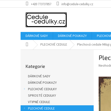
Přejít
+420 773737857
info@cedule-cedulky.cz
na
obsah
DÁRKOVÉ SADY
DÁRKOVÉ POUKAZY
PLECHOV
Domů
PLECHOVÉ CEDULE
Plechová cedule Miluji p
P
Plec
o
Přeskočit
s
Průměr
Neohod
Kategorie
kategorie
t
hodnoce
r
produkt
DÁRKOVÉ SADY
a
je
DÁRKOVÉ POUKAZY
0,0
n
z
PLECHOVÉ CEDULKY
n
5
í
SPROSTÉ CEDULKY
hvězdič
p
VTIPNÉ CEDULE
a
PLECHOVÉ CEDULE