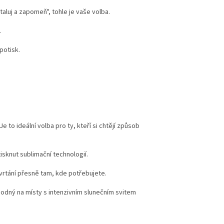
taluj a zapomeň", tohle je vaše volba.
.
potisk.
to ideální volba pro ty, kteří si chtějí způsob
tisknut sublimační technologií.
rtání přesně tam, kde potřebujete.
vhodný na místy s intenzivním slunečním svitem