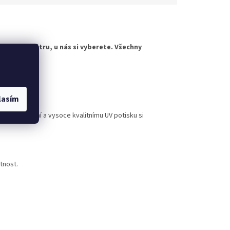
horskému větru, u nás si vyberete. Všechny
evybledne.
rovedení
lasím
nému lakování a vysoce kvalitnímu UV potisku si
tnost.