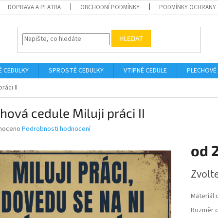
DOPRAVA A PLATBA
OBCHODNÍ PODMÍNKY
PODMÍNKY OCHRANY 
HLEDAT
É CEDULKY
SPROSTÉ CEDULKY
VTIPNÉ CEDULE
PLECHOVÉ
ráci II
hová cedule Miluji práci II
né
noceno
Podrobnosti hodnocení
ní
od
u
Měrná
Zvolt
cena:
ek.
Materiál 
Rozměr c