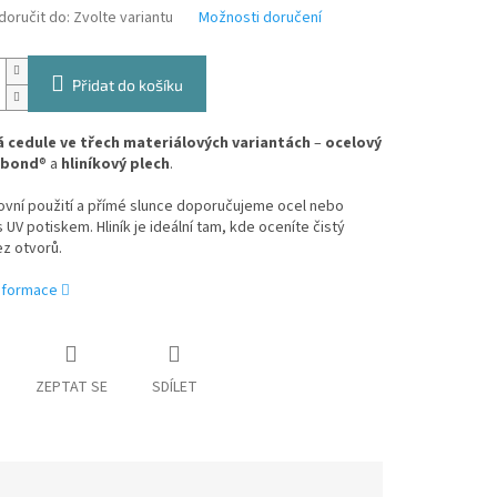
oručit do:
Zvolte variantu
Možnosti doručení
Přidat do košíku
 cedule ve třech materiálových variantách
–
ocelový
ibond
® a
hliníkový plech
.
ovní použití a přímé slunce doporučujeme ocel nebo
 UV potiskem. Hliník je ideální tam, kde oceníte čistý
z otvorů.
informace
ZEPTAT SE
SDÍLET