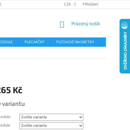
OSOBNÍCH ÚDAJŮ
CZK
Přihlášení
NÁKUPNÍ
Prázdný košík
KOŠÍK
 CEDULE
PLECHÁČKY
PLECHOVÉ MAGNETKY
ČÍSLA POPISN
265 Kč
e variantu
cedule
edule