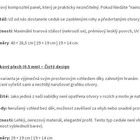
kový kompozitní panel, který je prakticky nezničitelný. Pokud hledáte "nains
táž:
Už od nás dostanete ceduli se zaoblenými rohy a předvrtanými otvory
tnosti
: Maximální tvarová stálost (nekroutí se), prémiový lesklý povrch, UV 
měry
: 40 × 28,5 cm | 29 × 19 cm | 19 × 14 cm.
íkový plech (0,5 mm) – Čistý design
 varianta je výjimečná svým prostorovým vzhledem díky zahnutým hranám. Je 
ení vyřešit sami a nechtějí narušovat grafiku otvory.
žité:
Jako jediná z naší nabídky není opatřena otvory v rozích a motiv je na
ody:
Nerušený vzhled bez děr, možnost zavěšení za ohyb nebo snadné prov
tnosti:
Lehký, nerezový materiál, elegantní profil. Tento typ cedule není 
nost vyblednutí barev).
měry:
29 × 19 cm | 19 × 14 cm