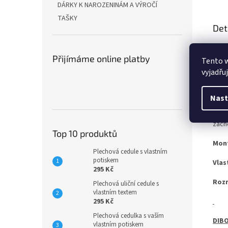
DÁRKY K NAROZENINÁM A VÝROČÍ
TAŠKY
Det
Ať u
vari
Přijímáme online platby
Tento 
vyjadřu
OCEL
Nast
Pro 
zach
Top 10 produktů
Mon
Plechová cedule s vlastním
potiskem
Vlas
295 Kč
Roz
Plechová uliční cedule s
vlastním textem
295 Kč
Plechová cedulka s vaším
DIBO
vlastním potiskem