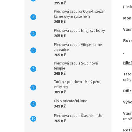
295 Kč
Hliní
Plechová cedulka Objekt střežen
kamerovým systémem
Mon
265 Kč
Vlas
Plechová cedule Miluji své holky
265 Kč
Roz
Plechová cedule Vítejte na mé
zahrádce
265 Kč
Hlin
Plechová cedule Skupinová
terapie
265 Kč
Tato
uchyc
Tričko s potiskem - Malý péro,
velký sny
Důle
389 Kč
Číslo orientační Brno
Výh
349 Kč
Vlas
Plechová cedule Šťastné místo
(mož
265 Kč
Roz