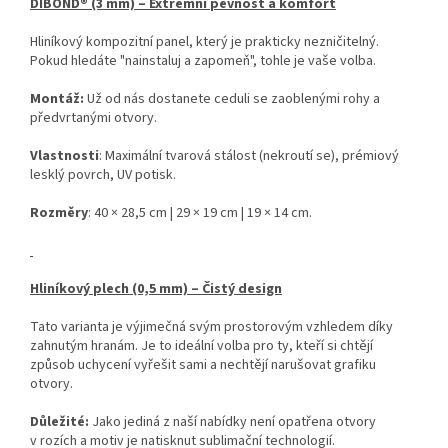
DIBOND® (3 mm) – Extrémní pevnost a komfort
Hliníkový kompozitní panel, který je prakticky nezničitelný.
Pokud hledáte "nainstaluj a zapomeň", tohle je vaše volba.
Montáž:
Už od nás dostanete ceduli se zaoblenými rohy a
předvrtanými otvory.
Vlastnosti
: Maximální tvarová stálost (nekroutí se), prémiový
lesklý povrch, UV potisk.
Rozměry
: 40 × 28,5 cm | 29 × 19 cm | 19 × 14 cm.
Hliníkový plech (0,5 mm) – Čistý design
Tato varianta je výjimečná svým prostorovým vzhledem díky
zahnutým hranám. Je to ideální volba pro ty, kteří si chtějí
způsob uchycení vyřešit sami a nechtějí narušovat grafiku
otvory.
Důležité:
Jako jediná z naší nabídky není opatřena otvory
v rozích a motiv je natisknut sublimační technologií.