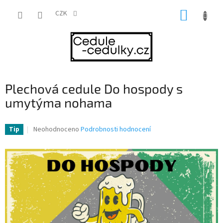
Přejít
NÁKUP
na
CZK
obsah
KOŠÍK
Plechová cedule Do hospody s
umytýma nohama
Průměrné
Neohodnoceno
Podrobnosti hodnocení
Tip
hodnocení
produktu
je
0,0
z
5
hvězdiček.