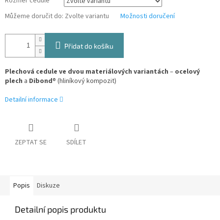
Rozměr cedule
Můžeme doručit do:
Zvolte variantu
Možnosti doručení
Přidat do košíku
Plechová cedule ve dvou materiálových variantách
–
ocelový
plech
a
Dibond
® (hliníkový kompozit)
Detailní informace
ZEPTAT SE
SDÍLET
Popis
Diskuze
Detailní popis produktu