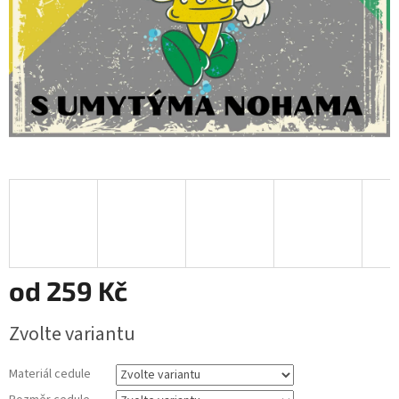
od
259 Kč
Měrná
Zvolte variantu
cena:
Materiál cedule