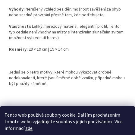
Výhody:
Nerušený vzhled bez děr, možnost zavěšení za ohyb
nebo snadné provrtání přesně tam, kde potřebujete.
Vlastnosti:
Lehký, nerezový materiál, elegantní profil. Tento
typ cedule není vhodný na místy s intenzivním slunečním svitem
(možnost vyblednutí barev).
Rozměry:
29 × 19 cm | 19 × 14 cm
Jedná se o retro motivy, které mohou vykazovat drobné
nedokonalosti, které jsou úměrné době vzniku, případně mohou
být použity záměrně.
Z
á
Tento web používá soubory cookie. Dalším procházením
Retro-Darky.cz
Krowki.cz
p
tohoto webu vyjadřujete souhlas s jejich používáním.. Více
a
informací
zde
.
t