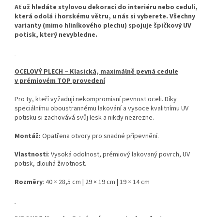
Ať už hledáte stylovou dekoraci do interiéru nebo ceduli,
která odolá i horskému větru, u nás si vyberete. Všechny
varianty (mimo hliníkového plechu) spojuje špičkový UV
potisk, který nevybledne.
OCELOVÝ PLECH – Klasická, maximálně pevná cedule
v prémiovém TOP provedení
Pro ty, kteří vyžadují nekompromisní pevnost oceli. Díky
speciálnímu oboustrannému lakování a vysoce kvalitnímu UV
potisku si zachovává svůj lesk a nikdy nezrezne.
Montáž:
Opatřena otvory pro snadné připevnění.
Vlastnosti
: Vysoká odolnost, prémiový lakovaný povrch, UV
potisk, dlouhá životnost.
Rozměry
: 40 × 28,5 cm | 29 × 19 cm | 19 × 14 cm