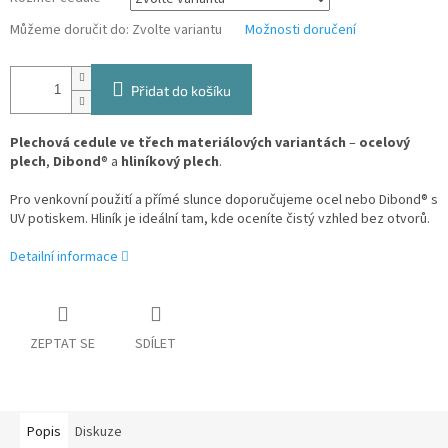
Můžeme doručit do:
Zvolte variantu
Možnosti doručení
Přidat do košíku
Plechová cedule ve třech materiálových variantách
–
ocelový
plech
,
Dibond
® a
hliníkový plech
.
Pro venkovní použití a přímé slunce doporučujeme ocel nebo Dibond® s
UV potiskem. Hliník je ideální tam, kde oceníte čistý vzhled bez otvorů.
Detailní informace
ZEPTAT SE
SDÍLET
Popis
Diskuze