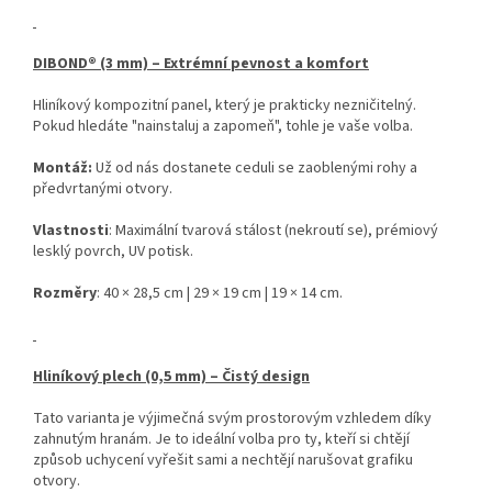
DIBOND® (3 mm) – Extrémní pevnost a komfort
Hliníkový kompozitní panel, který je prakticky nezničitelný.
Pokud hledáte "nainstaluj a zapomeň", tohle je vaše volba.
Montáž:
Už od nás dostanete ceduli se zaoblenými rohy a
předvrtanými otvory.
Vlastnosti
: Maximální tvarová stálost (nekroutí se), prémiový
lesklý povrch, UV potisk.
Rozměry
: 40 × 28,5 cm | 29 × 19 cm | 19 × 14 cm.
Hliníkový plech (0,5 mm) – Čistý design
Tato varianta je výjimečná svým prostorovým vzhledem díky
zahnutým hranám. Je to ideální volba pro ty, kteří si chtějí
způsob uchycení vyřešit sami a nechtějí narušovat grafiku
otvory.