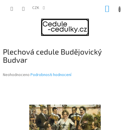
Přejít
NÁKUP
na
CZK
obsah
KOŠÍK
Plechová cedule Budějovický
Budvar
Průměrné
Neohodnoceno
Podrobnosti hodnocení
hodnocení
produktu
je
0,0
z
5
hvězdiček.