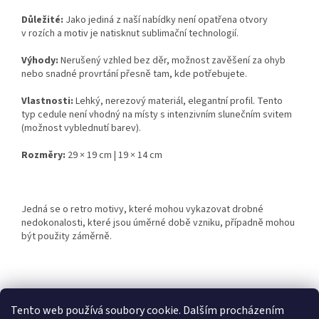
Důležité:
Jako jediná z naší nabídky není opatřena otvory
v rozích a motiv je natisknut sublimační technologií.
Výhody:
Nerušený vzhled bez děr, možnost zavěšení za ohyb
nebo snadné provrtání přesně tam, kde potřebujete.
Vlastnosti:
Lehký, nerezový materiál, elegantní profil. Tento
typ cedule není vhodný na místy s intenzivním slunečním svitem
(možnost vyblednutí barev).
Rozměry:
29 × 19 cm | 19 × 14 cm
Jedná se o retro motivy, které mohou vykazovat drobné
nedokonalosti, které jsou úměrné době vzniku, případně mohou
být použity záměrně.
Z
á
Tento web používá soubory cookie. Dalším procházením
Retro-Darky.cz
Krowki.cz