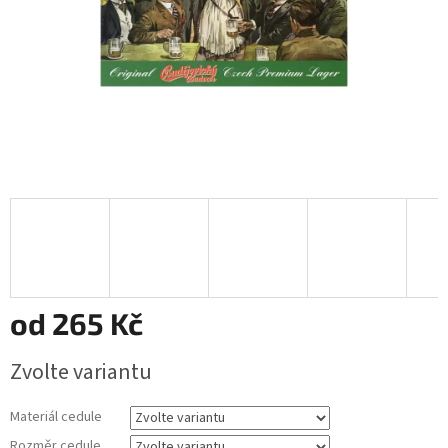
od
265 Kč
Měrná
Zvolte variantu
cena:
Materiál cedule
Rozměr cedule