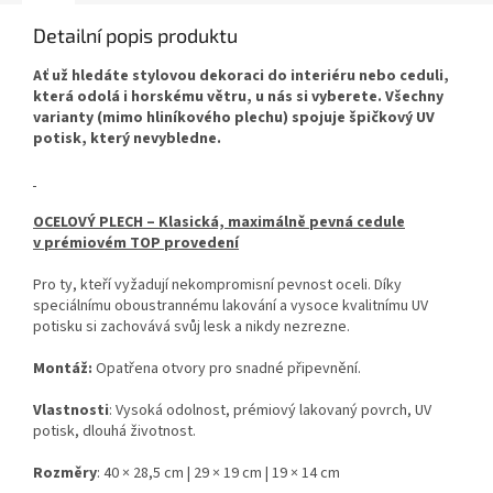
Detailní popis produktu
Ať už hledáte stylovou dekoraci do interiéru nebo ceduli,
která odolá i horskému větru, u nás si vyberete. Všechny
varianty (mimo hliníkového plechu) spojuje špičkový UV
potisk, který nevybledne.
OCELOVÝ PLECH – Klasická, maximálně pevná cedule
v prémiovém TOP provedení
Pro ty, kteří vyžadují nekompromisní pevnost oceli. Díky
speciálnímu oboustrannému lakování a vysoce kvalitnímu UV
potisku si zachovává svůj lesk a nikdy nezrezne.
Montáž:
Opatřena otvory pro snadné připevnění.
Vlastnosti
: Vysoká odolnost, prémiový lakovaný povrch, UV
potisk, dlouhá životnost.
Rozměry
: 40 × 28,5 cm | 29 × 19 cm | 19 × 14 cm