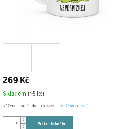
269 Kč
Měrná
Skladem
(>5 ks)
cena:
Můžeme doručit do:
13.8.2026
Možnosti doručení
Přidat do košíku