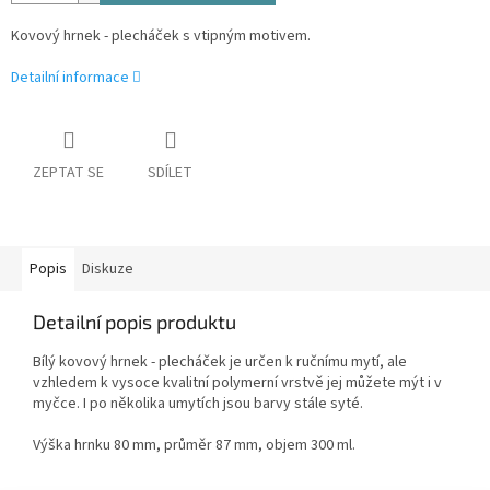
Kovový hrnek - plecháček s vtipným motivem.
Detailní informace
ZEPTAT SE
SDÍLET
Popis
Diskuze
Detailní popis produktu
Bílý kovový hrnek - plecháček je určen k ručnímu mytí, ale
vzhledem k vysoce kvalitní polymerní vrstvě jej můžete mýt i v
myčce. I po několika umytích jsou barvy stále syté.
Výška hrnku 80 mm, průměr 87 mm, objem 300 ml.