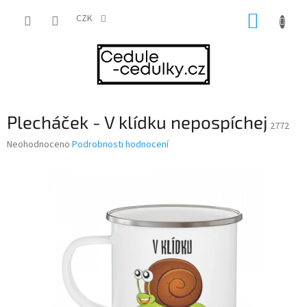
Přejít
NÁKUP
na
CZK
obsah
KOŠÍK
Plecháček - V klídku nepospíchej
2772
Průměrné
Neohodnoceno
Podrobnosti hodnocení
hodnocení
produktu
je
0,0
z
5
hvězdiček.