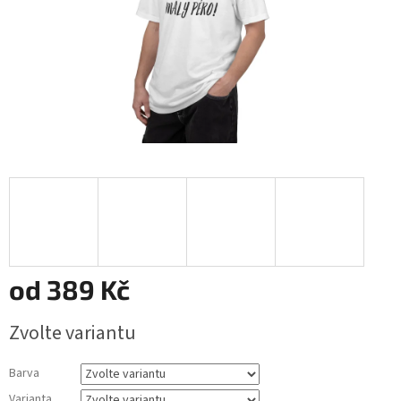
od
389 Kč
Měrná
Zvolte variantu
cena:
Barva
Varianta