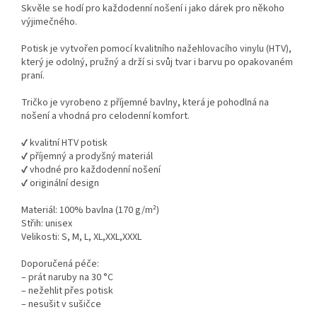
Skvěle se hodí pro každodenní nošení i jako dárek pro někoho
výjimečného.
Potisk je vytvořen pomocí kvalitního nažehlovacího vinylu (HTV),
který je odolný, pružný a drží si svůj tvar i barvu po opakovaném
praní.
Tričko je vyrobeno z příjemné bavlny, která je pohodlná na
nošení a vhodná pro celodenní komfort.
✔ kvalitní HTV potisk
✔ příjemný a prodyšný materiál
✔ vhodné pro každodenní nošení
✔ originální design
Materiál: 100% bavlna (
170 g/m²)
Střih: unisex
Velikosti: S, M, L, XL,XXL,XXXL
Doporučená péče:
– prát naruby na 30 °C
– nežehlit přes potisk
– nesušit v sušičce