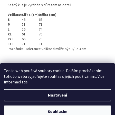
Každý kus je vyráběn s důrazem na detail.
Velikost
Šířka (cm)
Délka (cm)
S
46
69
M
51
71
L
56
74
XL
61
76
2XL
66
79
3XL
71
81
Poznámka: Tolerance velikosti může být +/- 2-3 cm
Z
á
Tento web používá soubory cookie. Dalším procházením
Retro-Darky.cz
Krowki.cz
p
tohoto webu vyjadřujete souhlas s jejich používáním.. Více
a
informací
zde
.
t
í
Nastavení
Vytvořil Shoptet
Souhlasím
Copyright 2026
Cedule-Cedulky.cz
. Všechna práva vyhrazena.