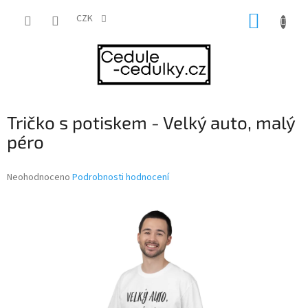
Přejít
NÁKUP
na
CZK
obsah
KOŠÍK
Tričko s potiskem - Velký auto, malý
péro
Průměrné
Neohodnoceno
Podrobnosti hodnocení
hodnocení
produktu
je
0,0
z
5
hvězdiček.