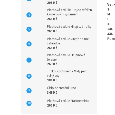
295 Kč
Veli
S
Plechová cedulka Objekt střežen
M
kamerovým systémem
265 Kč
L
XL
Plechová cedule Miluji své holky
2XL
265 Kč
3XL
Pozn
Plechová cedule Vítejte na mé
zahrádce
265 Kč
Plechová cedule Skupinová
terapie
265 Kč
Tričko s potiskem - Malý péro,
velký sny
389 Kč
Číslo orientační Brno
349 Kč
Plechová cedule Šťastné místo
265 Kč