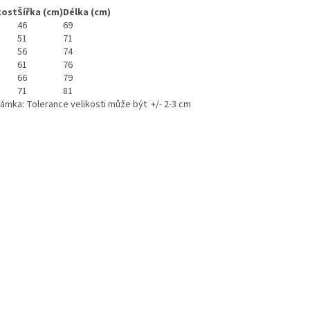
kost
Šířka (cm)
Délka (cm)
46
69
51
71
56
74
61
76
66
79
71
81
ámka: Tolerance velikosti může být +/- 2-3 cm