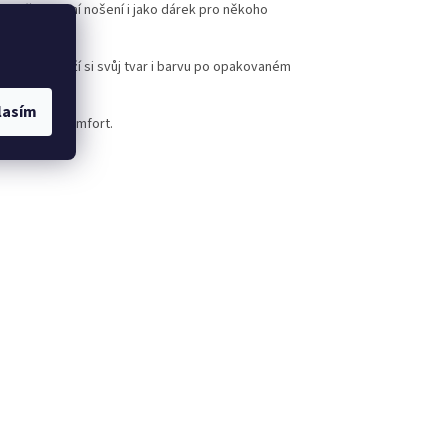
pro každodenní nošení i jako dárek pro někoho
, pružný a drží si svůj tvar i barvu po opakovaném
lasím
 celodenní komfort.