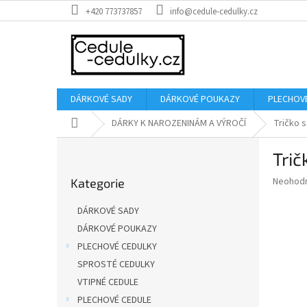
Přejít
+420 773737857
info@cedule-cedulky.cz
na
obsah
DÁRKOVÉ SADY
DÁRKOVÉ POUKAZY
PLECHOV
Domů
DÁRKY K NAROZENINÁM A VÝROČÍ
Tričko 
P
Trič
o
Přeskočit
s
Průměr
Neohod
Kategorie
kategorie
t
hodnoce
r
produkt
DÁRKOVÉ SADY
a
je
DÁRKOVÉ POUKAZY
0,0
n
z
PLECHOVÉ CEDULKY
n
5
í
SPROSTÉ CEDULKY
hvězdič
p
VTIPNÉ CEDULE
a
PLECHOVÉ CEDULE