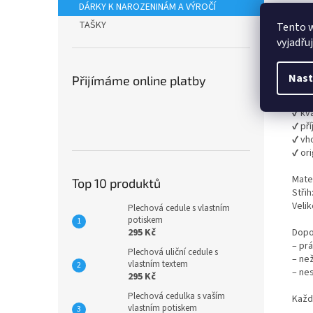
Stylo
DÁRKY K NAROZENINÁM A VÝROČÍ
výji
TAŠKY
Tento 
vyjadřu
Potis
praní
Nast
Přijímáme online platby
Trič
✔ kva
✔ př
✔ vh
✔ ori
Mater
Top 10 produktů
Střih
Velik
Plechová cedule s vlastním
potiskem
Dopo
295 Kč
– prá
Plechová uliční cedule s
– než
vlastním textem
– nes
295 Kč
Plechová cedulka s vaším
Každ
vlastním potiskem