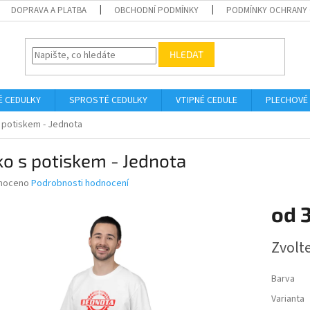
DOPRAVA A PLATBA
OBCHODNÍ PODMÍNKY
PODMÍNKY OCHRANY 
HLEDAT
É CEDULKY
SPROSTÉ CEDULKY
VTIPNÉ CEDULE
PLECHOVÉ
s potiskem - Jednota
ko s potiskem - Jednota
né
noceno
Podrobnosti hodnocení
ní
od
u
Měrná
Zvolt
cena:
ek.
Barva
Varianta