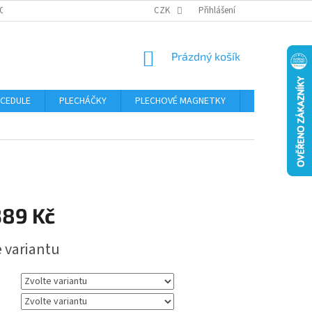
OSOBNÍCH ÚDAJŮ
CZK
Přihlášení
NÁKUPNÍ
Prázdný košík
KOŠÍK
 CEDULE
PLECHÁČKY
PLECHOVÉ MAGNETKY
ČÍSLA POPISN
389 Kč
e variantu