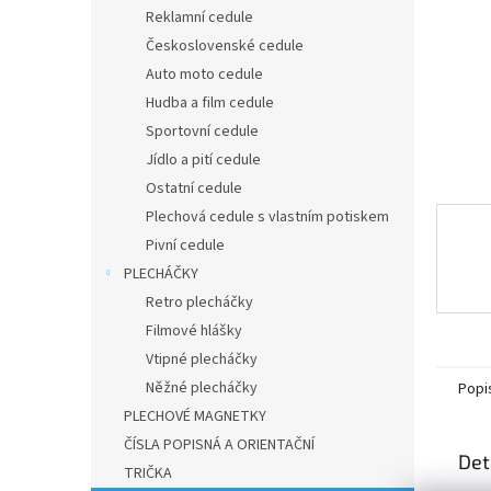
n
Reklamní cedule
e
Československé cedule
l
Auto moto cedule
Hudba a film cedule
Sportovní cedule
Jídlo a pití cedule
Ostatní cedule
Plechová cedule s vlastním potiskem
Pivní cedule
PLECHÁČKY
Retro plecháčky
Filmové hlášky
Vtipné plecháčky
Něžné plecháčky
Popi
PLECHOVÉ MAGNETKY
ČÍSLA POPISNÁ A ORIENTAČNÍ
Det
TRIČKA