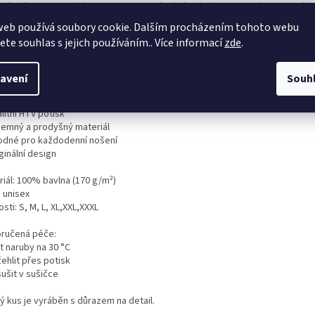
vé tričko s originálním potiskem, které oživí každý outfit. Skvěle se hodí 
mečného.
web používá soubory cookie. Dalším procházením tohoto webu
jete souhlas s jejich používáním.. Více informací
zde
.
k je vytvořen pomocí kvalitního nažehlovacího vinylu (HTV), který je odolný
.
avení
Souh
ko je vyrobeno z příjemné bavlny, která je pohodlná na nošení a vhodná pro
litní HTV potisk
íjemný a prodyšný materiál
odné pro každodenní nošení
ginální design
iál: 100% bavlna (
170 g/m²)
: unisex
osti: S, M, L, XL,XXL,XXXL
ručená péče:
t naruby na 30 °C
ehlit přes potisk
ušit v sušičce
ý kus je vyráběn s důrazem na detail.