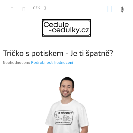
Přejít
NÁKUP
na
CZK
obsah
KOŠÍK
Tričko s potiskem - Je ti špatně?
Průměrné
Neohodnoceno
Podrobnosti hodnocení
hodnocení
produktu
je
0,0
z
5
hvězdiček.