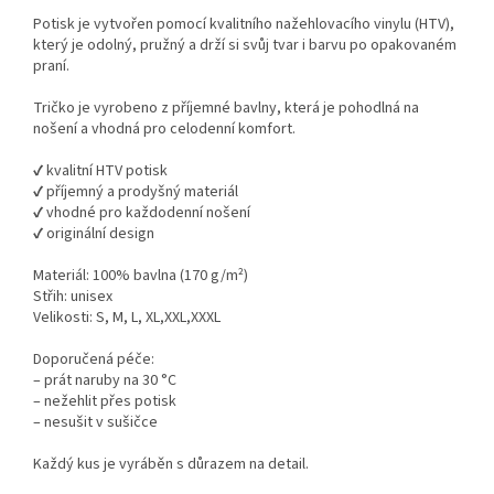
Potisk je vytvořen pomocí kvalitního nažehlovacího vinylu (HTV),
který je odolný, pružný a drží si svůj tvar i barvu po opakovaném
praní.
Tričko je vyrobeno z příjemné bavlny, která je pohodlná na
nošení a vhodná pro celodenní komfort.
✔ kvalitní HTV potisk
✔ příjemný a prodyšný materiál
✔ vhodné pro každodenní nošení
✔ originální design
Materiál: 100% bavlna (
170 g/m²)
Střih: unisex
Velikosti: S, M, L, XL,XXL,XXXL
Doporučená péče:
– prát naruby na 30 °C
– nežehlit přes potisk
– nesušit v sušičce
Každý kus je vyráběn s důrazem na detail.