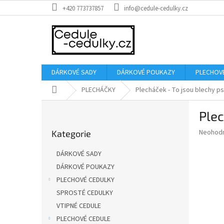
Přejít
+420 773737857
info@cedule-cedulky.cz
na
obsah
DÁRKOVÉ SADY
DÁRKOVÉ POUKAZY
PLECHOV
Domů
PLECHÁČKY
Plecháček - To jsou blechy psí
P
Plec
o
Přeskočit
s
Průměr
Neohod
Kategorie
kategorie
t
hodnoce
r
produkt
DÁRKOVÉ SADY
a
je
DÁRKOVÉ POUKAZY
0,0
n
z
PLECHOVÉ CEDULKY
n
5
í
SPROSTÉ CEDULKY
hvězdič
p
VTIPNÉ CEDULE
a
PLECHOVÉ CEDULE