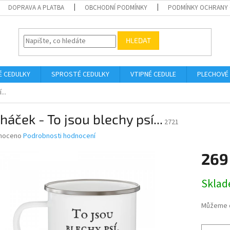
DOPRAVA A PLATBA
OBCHODNÍ PODMÍNKY
PODMÍNKY OCHRANY 
HLEDAT
É CEDULKY
SPROSTÉ CEDULKY
VTIPNÉ CEDULE
PLECHOVÉ
...
háček - To jsou blechy psí...
2721
né
noceno
Podrobnosti hodnocení
ní
269
u
Měrná
Skla
cena:
ek.
Můžeme d