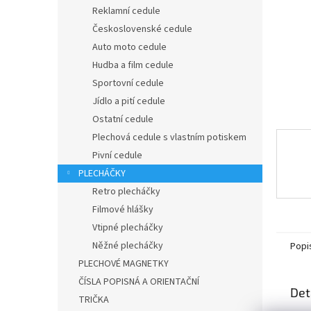
n
Reklamní cedule
e
Československé cedule
l
Auto moto cedule
Hudba a film cedule
Sportovní cedule
Jídlo a pití cedule
Ostatní cedule
Plechová cedule s vlastním potiskem
Pivní cedule
PLECHÁČKY
Retro plecháčky
Filmové hlášky
Vtipné plecháčky
Něžné plecháčky
Popi
PLECHOVÉ MAGNETKY
ČÍSLA POPISNÁ A ORIENTAČNÍ
Det
TRIČKA