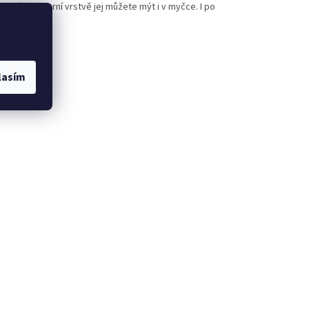
litní polymerní vrstvě jej můžete mýt i v myčce. I po
lasím