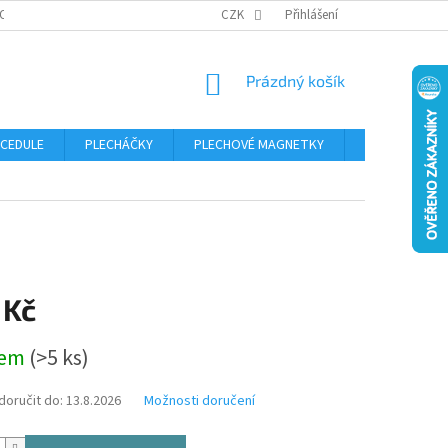
OSOBNÍCH ÚDAJŮ
CZK
Přihlášení
NÁKUPNÍ
Prázdný košík
KOŠÍK
 CEDULE
PLECHÁČKY
PLECHOVÉ MAGNETKY
ČÍSLA POPISN
 Kč
dem
(>5 ks)
oručit do:
13.8.2026
Možnosti doručení