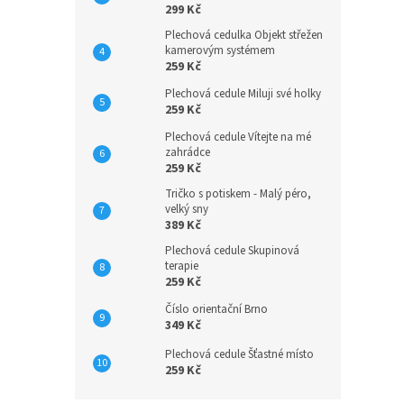
299 Kč
Plechová cedulka Objekt střežen
kamerovým systémem
259 Kč
Plechová cedule Miluji své holky
259 Kč
Plechová cedule Vítejte na mé
zahrádce
259 Kč
Tričko s potiskem - Malý péro,
velký sny
389 Kč
Plechová cedule Skupinová
terapie
259 Kč
Číslo orientační Brno
349 Kč
Plechová cedule Šťastné místo
259 Kč