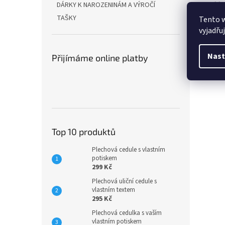
Bílý 
DÁRKY K NAROZENINÁM A VÝROČÍ
někol
TAŠKY
Tento 
vyjadřu
Výšk
Nast
Přijímáme online platby
Top 10 produktů
Plechová cedule s vlastním
potiskem
299 Kč
Plechová uliční cedule s
vlastním textem
295 Kč
Plechová cedulka s vaším
vlastním potiskem