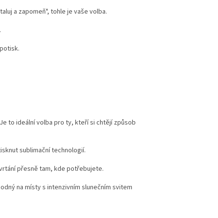
taluj a zapomeň", tohle je vaše volba.
.
potisk.
to ideální volba pro ty, kteří si chtějí způsob
tisknut sublimační technologií.
rtání přesně tam, kde potřebujete.
vhodný na místy s intenzivním slunečním svitem