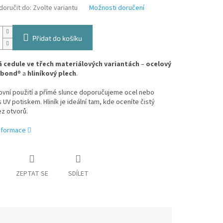
oručit do:
Zvolte variantu
Možnosti doručení
Přidat do košíku
 cedule ve třech materiálových variantách
–
ocelový
ibond
® a
hliníkový plech
.
ovní použití a přímé slunce doporučujeme ocel nebo
 UV potiskem. Hliník je ideální tam, kde oceníte čistý
z otvorů.
informace
ZEPTAT SE
SDÍLET