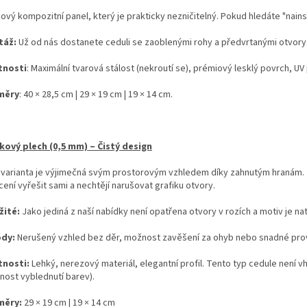
kový kompozitní panel, který je prakticky nezničitelný. Pokud hledáte "nains
táž:
Už od nás dostanete ceduli se zaoblenými rohy a předvrtanými otvory
tnosti
: Maximální tvarová stálost (nekroutí se), prémiový lesklý povrch, UV 
měry
: 40 × 28,5 cm | 29 × 19 cm | 19 × 14 cm.
íkový plech (0,5 mm) – Čistý design
 varianta je výjimečná svým prostorovým vzhledem díky zahnutým hranám. Je 
ení vyřešit sami a nechtějí narušovat grafiku otvory.
žité:
Jako jediná z naší nabídky není opatřena otvory v rozích a motiv je na
ody:
Nerušený vzhled bez děr, možnost zavěšení za ohyb nebo snadné prov
tnosti:
Lehký, nerezový materiál, elegantní profil. Tento typ cedule není 
nost vyblednutí barev).
měry:
29 × 19 cm | 19 × 14 cm