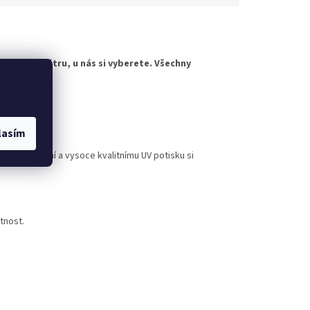
horskému větru, u nás si vyberete. Všechny
evybledne.
rovedení
lasím
nému lakování a vysoce kvalitnímu UV potisku si
tnost.