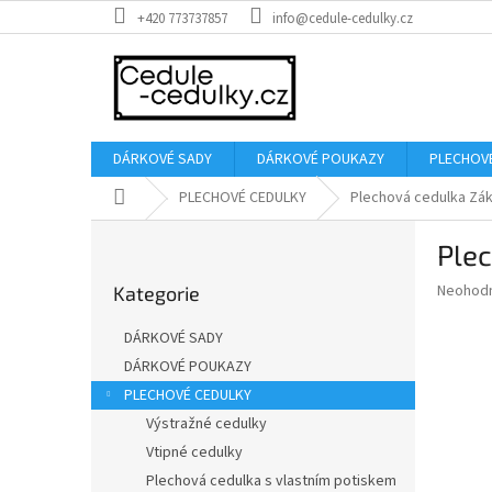
Přejít
+420 773737857
info@cedule-cedulky.cz
na
obsah
DÁRKOVÉ SADY
DÁRKOVÉ POUKAZY
PLECHOV
Domů
PLECHOVÉ CEDULKY
Plechová cedulka Zák
P
Ple
o
Přeskočit
s
Průměr
Neohod
Kategorie
kategorie
t
hodnoce
r
produkt
DÁRKOVÉ SADY
a
je
DÁRKOVÉ POUKAZY
0,0
n
z
PLECHOVÉ CEDULKY
n
5
í
Výstražné cedulky
hvězdič
p
Vtipné cedulky
a
Plechová cedulka s vlastním potiskem