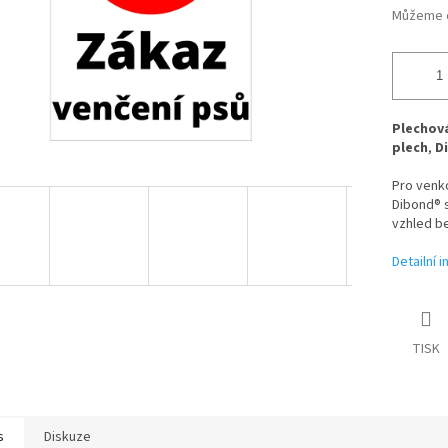
Můžeme d
Plechová
plech
,
D
Pro venk
Dibond® s
vzhled be
Detailní 
TISK
s
Diskuze