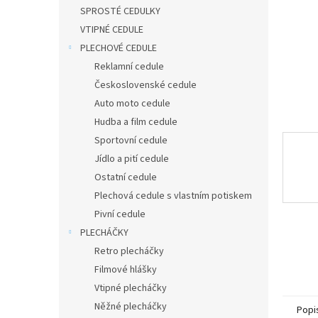
n
SPROSTÉ CEDULKY
e
VTIPNÉ CEDULE
l
PLECHOVÉ CEDULE
Reklamní cedule
Československé cedule
Auto moto cedule
Hudba a film cedule
Sportovní cedule
Jídlo a pití cedule
Ostatní cedule
Plechová cedule s vlastním potiskem
Pivní cedule
PLECHÁČKY
Retro plecháčky
Filmové hlášky
Vtipné plecháčky
Něžné plecháčky
Popi