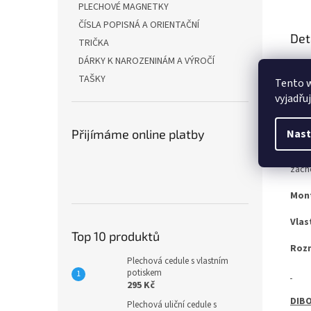
PLECHOVÉ MAGNETKY
ČÍSLA POPISNÁ A ORIENTAČNÍ
Det
TRIČKA
DÁRKY K NAROZENINÁM A VÝROČÍ
Ať u
vari
TAŠKY
Tento 
vyjadřu
OCEL
Nast
Přijímáme online platby
Pro 
zach
Mon
Vlas
Top 10 produktů
Roz
Plechová cedule s vlastním
potiskem
295 Kč
DIBO
Plechová uliční cedule s