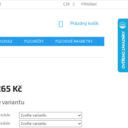
OSOBNÍCH ÚDAJŮ
CZK
Přihlášení
NÁKUPNÍ
Prázdný košík
KOŠÍK
 CEDULE
PLECHÁČKY
PLECHOVÉ MAGNETKY
ČÍSLA POPISN
265 Kč
e variantu
cedule
edule