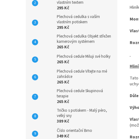
vlastním textem
Hliní
295 Kč
Plechová cedulka s vaším
Mon
vlastním potiskem
295 Kč
Vlas
Plechová cedulka Objekt střežen
kamerovým systémem
Roz
265 Kč
Plechová cedule Miluji své holky
265 Kč
Hlin
Plechová cedule Vítejte na mé
zahrádce
Tato
265 Kč
uchyc
Plechová cedule Skupinová
Důle
terapie
265 Kč
Výh
Tričko s potiskem - Malý péro,
velký sny
Vlas
389 Kč
(mož
Číslo orientační Brno
349 Kč
Roz