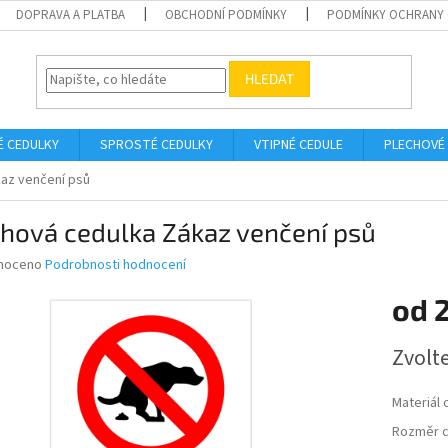
DOPRAVA A PLATBA
OBCHODNÍ PODMÍNKY
PODMÍNKY OCHRANY 
HLEDAT
É CEDULKY
SPROSTÉ CEDULKY
VTIPNÉ CEDULE
PLECHOVÉ
az venčení psů
chová cedulka Zákaz venčení psů
né
noceno
Podrobnosti hodnocení
ní
od
u
Měrná
Zvolt
cena:
ek.
Materiál 
Rozměr c