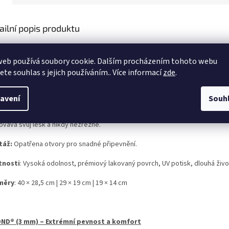
ailní popis produktu
ž hledáte stylovou dekoraci do interiéru nebo ceduli, která odolá i 
anty (mimo hliníkového plechu) spojuje špičkový UV potisk, který n
web používá soubory cookie. Dalším procházením tohoto webu
jete souhlas s jejich používáním.. Více informací
zde
.
OVÝ PLECH – Klasická, maximálně pevná cedule v prémiovém TOP p
avení
Souh
ty, kteří vyžadují nekompromisní pevnost oceli. Díky speciálnímu oboustran
ovává svůj lesk a nikdy nezrezne.
táž:
Opatřena otvory pro snadné připevnění.
tnosti
: Vysoká odolnost, prémiový lakovaný povrch, UV potisk, dlouhá živo
měry
: 40 × 28,5 cm | 29 × 19 cm | 19 × 14 cm
ND® (3 mm) – Extrémní pevnost a komfort