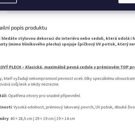
® s UV potiskem....
s UV potiskem,...
Dibond® s U
s
Podobné (1)
Diskuze
ailní popis produktu
ž hledáte stylovou dekoraci do interiéru nebo ceduli, která odolá i 
anty (mimo hliníkového plechu) spojuje špičkový UV potisk, který n
OVÝ PLECH – Klasická, maximálně pevná cedule v prémiovém TOP p
ty, kteří vyžadují nekompromisní pevnost oceli. Díky speciálnímu oboustran
ovává svůj lesk a nikdy nezrezne.
táž:
Opatřena otvory pro snadné připevnění.
tnosti
: Vysoká odolnost, prémiový lakovaný povrch, UV potisk, dlouhá živo
měry
: 40 × 28,5 cm | 29 × 19 cm | 19 × 14 cm