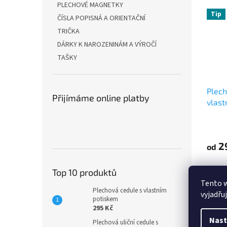
PLECHOVÉ MAGNETKY
Tip
ČÍSLA POPISNÁ A ORIENTAČNÍ
TRIČKA
DÁRKY K NAROZENINÁM A VÝROČÍ
TAŠKY
Plech
Přijímáme online platby
vlast
2
od
Plecho
Top 10 produktů
materi
Tento 
ocelov
Plechová cedule s vlastním
vyjadřu
hliník
potiskem
295 Kč
použit
dopor
Nast
Plechová uliční cedule s