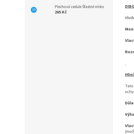
DIBO
Plechová cedule Šťastné místo
265 Kč
Hliní
Mon
Vlas
Roz
Hlin
Tato
uchyc
Důle
Výh
Vlas
(mož