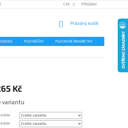
OSOBNÍCH ÚDAJŮ
CZK
Přihlášení
NÁKUPNÍ
Prázdný košík
KOŠÍK
 CEDULE
PLECHÁČKY
PLECHOVÉ MAGNETKY
ČÍSLA POPISN
265 Kč
e variantu
cedule
edule