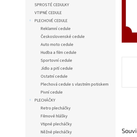
n
SPROSTÉ CEDULKY
e
VTIPNÉ CEDULE
l
PLECHOVÉ CEDULE
Reklamní cedule
Československé cedule
Auto moto cedule
Hudba a film cedule
Sportovní cedule
Jídlo a pití cedule
Ostatní cedule
Plechová cedule s vlastním potiskem
Pivní cedule
PLECHÁČKY
Retro plecháčky
Filmové hlášky
Vtipné plecháčky
Souvi
Něžné plecháčky