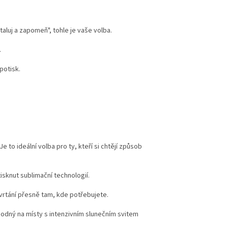
taluj a zapomeň", tohle je vaše volba.
.
potisk.
to ideální volba pro ty, kteří si chtějí způsob
tisknut sublimační technologií.
rtání přesně tam, kde potřebujete.
vhodný na místy s intenzivním slunečním svitem