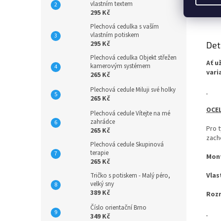
Dibond
vlastním textem
Popi
295 Kč
Plechová cedulka s vaším
vlastním potiskem
295 Kč
Det
Plechová cedulka Objekt střežen
Ať u
kamerovým systémem
vari
265 Kč
Plechová cedule Miluji své holky
265 Kč
OCEL
Plechová cedule Vítejte na mé
zahrádce
Pro 
265 Kč
zach
Plechová cedule Skupinová
terapie
Mon
265 Kč
Vlas
Tričko s potiskem - Malý péro,
velký sny
389 Kč
Roz
Číslo orientační Brno
349 Kč