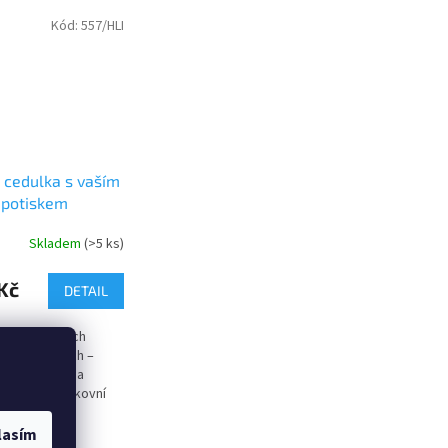
Kód:
557/HLI
 cedulka s vaším
 potiskem
Skladem
(>5 ks)
Kč
DETAIL
edule ve třech
ých variantách –
ech, Dibond® a
lech. Pro venkovní
římé slunce
eme ocel nebo
lasím