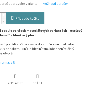
oručit do:
Zvolte variantu
Možnosti doručení
Přidat do košíku
 cedule ve třech materiálových variantách
–
ocelový
ibond
® a
hliníkový plech
.
ovní použití a přímé slunce doporučujeme ocel nebo
 UV potiskem. Hliník je ideální tam, kde oceníte čistý
z otvorů.
informace
ZEPTAT SE
SDÍLET