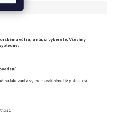
V potiskem....
horskému větru, u nás si vyberete. Všechny
evybledne.
rovedení
nému lakování a vysoce kvalitnímu UV potisku si
tnost.