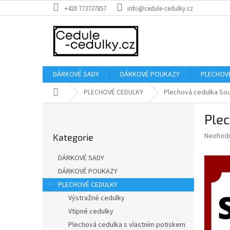
Přejít
+420 773737857
info@cedule-cedulky.cz
na
obsah
DÁRKOVÉ SADY
DÁRKOVÉ POUKAZY
PLECHOV
Domů
PLECHOVÉ CEDULKY
Plechová cedulka S
P
Ple
o
Přeskočit
s
Průměr
Neohod
Kategorie
kategorie
t
hodnoce
r
produkt
DÁRKOVÉ SADY
a
je
DÁRKOVÉ POUKAZY
0,0
n
z
PLECHOVÉ CEDULKY
n
5
í
Výstražné cedulky
hvězdič
p
Vtipné cedulky
a
Plechová cedulka s vlastním potiskem