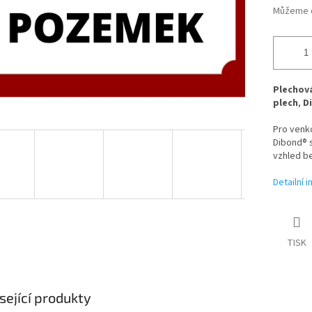
Můžeme d
Plechová
plech
,
D
Pro venk
Dibond® s
vzhled be
Detailní 
TISK
sející produkty