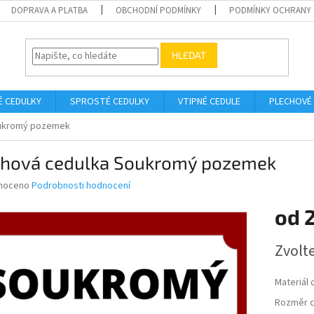
DOPRAVA A PLATBA
OBCHODNÍ PODMÍNKY
PODMÍNKY OCHRANY 
HLEDAT
É CEDULKY
SPROSTÉ CEDULKY
VTIPNÉ CEDULE
PLECHOVÉ
oukromý pozemek
chová cedulka Soukromý pozemek
né
noceno
Podrobnosti hodnocení
ní
od
u
Měrná
Zvolt
cena:
ek.
Materiál 
Rozměr c