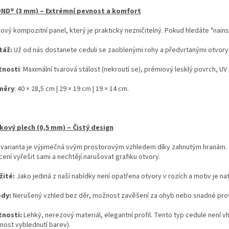
ND® (3 mm) – Extrémní pevnost a komfort
kový kompozitní panel, který je prakticky nezničitelný. Pokud hledáte "nains
táž:
Už od nás dostanete ceduli se zaoblenými rohy a předvrtanými otvory
tnosti
: Maximální tvarová stálost (nekroutí se), prémiový lesklý povrch, UV 
měry
: 40 × 28,5 cm | 29 × 19 cm | 19 × 14 cm.
íkový plech (0,5 mm) – Čistý design
 varianta je výjimečná svým prostorovým vzhledem díky zahnutým hranám. Je 
ení vyřešit sami a nechtějí narušovat grafiku otvory.
žité:
Jako jediná z naší nabídky není opatřena otvory v rozích a motiv je na
ody:
Nerušený vzhled bez děr, možnost zavěšení za ohyb nebo snadné prov
tnosti:
Lehký, nerezový materiál, elegantní profil. Tento typ cedule není 
nost vyblednutí barev).