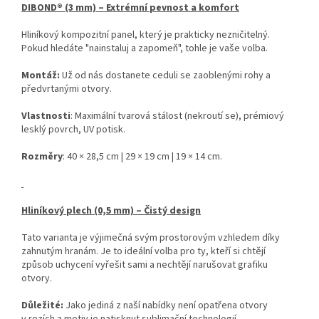
DIBOND® (3 mm) – Extrémní pevnost a komfort
Hliníkový kompozitní panel, který je prakticky nezničitelný.
Pokud hledáte "nainstaluj a zapomeň", tohle je vaše volba.
Montáž:
Už od nás dostanete ceduli se zaoblenými rohy a
předvrtanými otvory.
Vlastnosti
: Maximální tvarová stálost (nekroutí se), prémiový
lesklý povrch, UV potisk.
Rozměry
: 40 × 28,5 cm | 29 × 19 cm | 19 × 14 cm.
Hliníkový plech (0,5 mm) – Čistý design
Tato varianta je výjimečná svým prostorovým vzhledem díky
zahnutým hranám. Je to ideální volba pro ty, kteří si chtějí
způsob uchycení vyřešit sami a nechtějí narušovat grafiku
otvory.
Důležité:
Jako jediná z naší nabídky není opatřena otvory