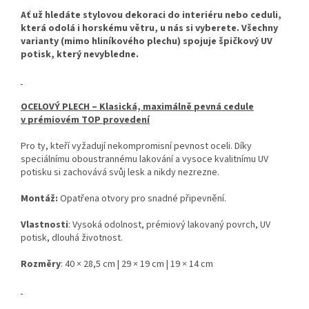
Ať už hledáte stylovou dekoraci do interiéru nebo ceduli,
která odolá i horskému větru, u nás si vyberete. Všechny
varianty (mimo hliníkového plechu) spojuje špičkový UV
potisk, který nevybledne.
OCELOVÝ PLECH – Klasická, maximálně pevná cedule
v prémiovém TOP provedení
Pro ty, kteří vyžadují nekompromisní pevnost oceli. Díky
speciálnímu oboustrannému lakování a vysoce kvalitnímu UV
potisku si zachovává svůj lesk a nikdy nezrezne.
Montáž:
Opatřena otvory pro snadné připevnění.
Vlastnosti
: Vysoká odolnost, prémiový lakovaný povrch, UV
potisk, dlouhá životnost.
Rozměry
: 40 × 28,5 cm | 29 × 19 cm | 19 × 14 cm