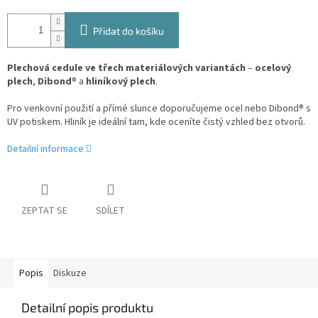
Přidat do košíku
Plechová cedule ve třech materiálových variantách
–
ocelový
plech
,
Dibond
® a
hliníkový plech
.
Pro venkovní použití a přímé slunce doporučujeme ocel nebo Dibond® s
UV potiskem. Hliník je ideální tam, kde oceníte čistý vzhled bez otvorů.
Detailní informace
ZEPTAT SE
SDÍLET
Popis
Diskuze
Detailní popis produktu