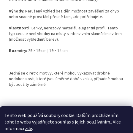
v rozích a motiv je natisknut sublimační technologií.
Výhody:
Nerušený vzhled bez děr, možnost zavěšení za ohyb
nebo snadné provrtání přesně tam, kde potřebujete.
Vlastnosti:
Lehký, nerezový materiál, elegantní profil. Tento
typ cedule není vhodný na místy s intenzivním slunečním svitem
(možnost vyblednutí barev).
Rozměry:
29 × 19 cm | 19 × 14 cm
Jedná se o retro motivy, které mohou vykazovat drobné
nedokonalosti, které jsou úměrné době vzniku, případně mohou
být použity záměrně.
Z
á
Tento web používá soubory cookie. Dalším procházením
Retro-Darky.cz
Krowki.cz
p
tohoto webu vyjadřujete souhlas s jejich používáním.. Více
a
informací
zde
.