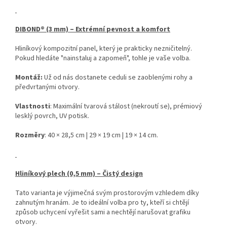
DIBOND® (3 mm) – Extrémní pevnost a komfort
Hliníkový kompozitní panel, který je prakticky nezničitelný.
Pokud hledáte "nainstaluj a zapomeň", tohle je vaše volba.
Montáž:
Už od nás dostanete ceduli se zaoblenými rohy a
předvrtanými otvory.
Vlastnosti
: Maximální tvarová stálost (nekroutí se), prémiový
lesklý povrch, UV potisk.
Rozměry
: 40 × 28,5 cm | 29 × 19 cm | 19 × 14 cm.
Hliníkový plech (0,5 mm) – Čistý design
Tato varianta je výjimečná svým prostorovým vzhledem díky
zahnutým hranám. Je to ideální volba pro ty, kteří si chtějí
způsob uchycení vyřešit sami a nechtějí narušovat grafiku
otvory.