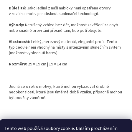
Důležité:
Jako jediná z naší nabídky není opatřena otvory
v rozích a motiv je natisknut sublimační technologií.
Výhody:
Nerušený vzhled bez děr, možnost zavěšení za ohyb
nebo snadné provrtání přesně tam, kde potřebujete.
Vlastnosti:
Lehký, nerezový materiál, elegantní profil. Tento
typ cedule není vhodný na místy s intenzivním slunečním svitem
(možnost vyblednutí barev).
Rozměry:
29 × 19 cm | 19 × 14 cm
Jedná se o retro motivy, které mohou vykazovat drobné
nedokonalosti, které jsou úměrné době vzniku, případně mohou
být použity záměrně.
Z
á
Tento web používá soubory cookie. Dalším procházením
Retro-Darky.cz
Krowki.cz