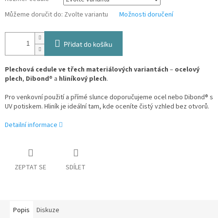
Můžeme doručit do:
Zvolte variantu
Možnosti doručení
Přidat do košíku
Plechová cedule ve třech materiálových variantách
–
ocelový
plech
,
Dibond
® a
hliníkový plech
.
Pro venkovní použití a přímé slunce doporučujeme ocel nebo Dibond® s
UV potiskem. Hliník je ideální tam, kde oceníte čistý vzhled bez otvorů.
Detailní informace
ZEPTAT SE
SDÍLET
Popis
Diskuze