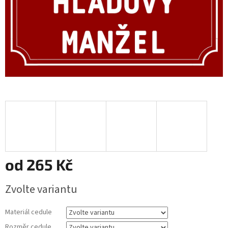
od
265 Kč
Měrná
Zvolte variantu
cena:
Materiál cedule
Rozměr cedule