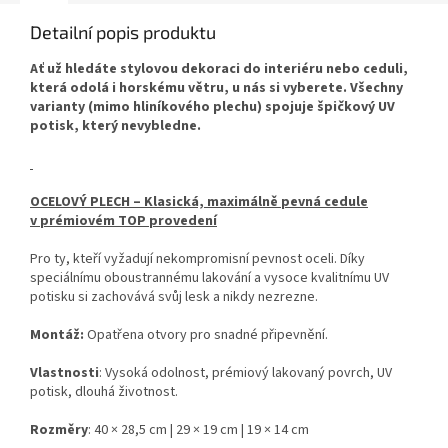
Detailní popis produktu
Ať už hledáte stylovou dekoraci do interiéru nebo ceduli,
která odolá i horskému větru, u nás si vyberete. Všechny
varianty (mimo hliníkového plechu) spojuje špičkový UV
potisk, který nevybledne.
OCELOVÝ PLECH – Klasická, maximálně pevná cedule
v prémiovém TOP provedení
Pro ty, kteří vyžadují nekompromisní pevnost oceli. Díky
speciálnímu oboustrannému lakování a vysoce kvalitnímu UV
potisku si zachovává svůj lesk a nikdy nezrezne.
Montáž:
Opatřena otvory pro snadné připevnění.
Vlastnosti
: Vysoká odolnost, prémiový lakovaný povrch, UV
potisk, dlouhá životnost.
Rozměry
: 40 × 28,5 cm | 29 × 19 cm | 19 × 14 cm