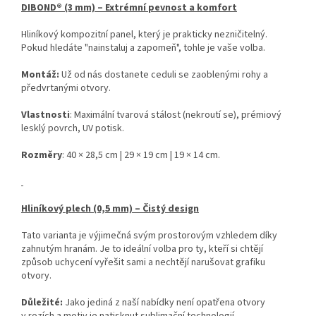
DIBOND® (3 mm) – Extrémní pevnost a komfort
Hliníkový kompozitní panel, který je prakticky nezničitelný.
Pokud hledáte "nainstaluj a zapomeň", tohle je vaše volba.
Montáž:
Už od nás dostanete ceduli se zaoblenými rohy a
předvrtanými otvory.
Vlastnosti
: Maximální tvarová stálost (nekroutí se), prémiový
lesklý povrch, UV potisk.
Rozměry
: 40 × 28,5 cm | 29 × 19 cm | 19 × 14 cm.
Hliníkový plech (0,5 mm) – Čistý design
Tato varianta je výjimečná svým prostorovým vzhledem díky
zahnutým hranám. Je to ideální volba pro ty, kteří si chtějí
způsob uchycení vyřešit sami a nechtějí narušovat grafiku
otvory.
Důležité:
Jako jediná z naší nabídky není opatřena otvory