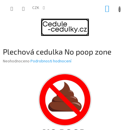
Přejít
NÁKUP
na
CZK
obsah
KOŠÍK
Plechová cedulka No poop zone
Průměrné
Neohodnoceno
Podrobnosti hodnocení
hodnocení
produktu
je
0,0
z
5
hvězdiček.