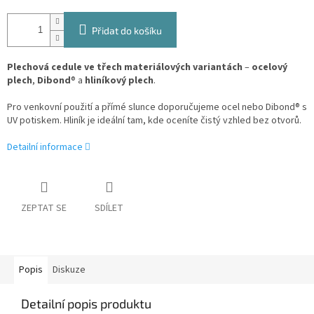
Přidat do košíku
Plechová cedule ve třech materiálových variantách
–
ocelový
plech
,
Dibond
® a
hliníkový plech
.
Pro venkovní použití a přímé slunce doporučujeme ocel nebo Dibond® s
UV potiskem. Hliník je ideální tam, kde oceníte čistý vzhled bez otvorů.
Detailní informace
ZEPTAT SE
SDÍLET
Popis
Diskuze
Detailní popis produktu