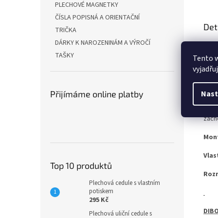
PLECHOVÉ MAGNETKY
ČÍSLA POPISNÁ A ORIENTAČNÍ
Det
TRIČKA
DÁRKY K NAROZENINÁM A VÝROČÍ
Ať u
vari
TAŠKY
Tento 
vyjadřu
OCEL
Nast
Přijímáme online platby
Pro 
zach
Mon
Vlas
Top 10 produktů
Roz
Plechová cedule s vlastním
potiskem
295 Kč
DIBO
Plechová uliční cedule s