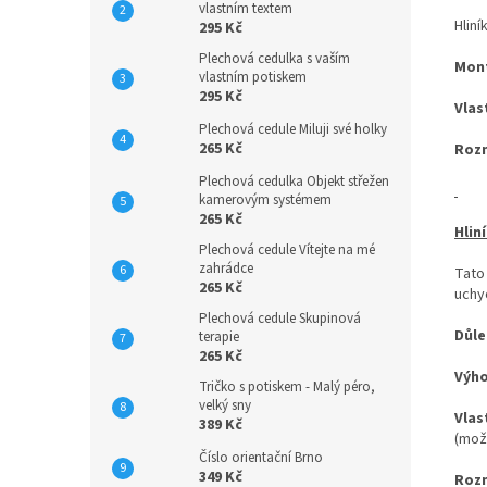
vlastním textem
Hliní
295 Kč
Plechová cedulka s vaším
Mon
vlastním potiskem
295 Kč
Vlas
Plechová cedule Miluji své holky
265 Kč
Roz
Plechová cedulka Objekt střežen
kamerovým systémem
265 Kč
Hlin
Plechová cedule Vítejte na mé
zahrádce
Tato
265 Kč
uchyc
Plechová cedule Skupinová
Důle
terapie
265 Kč
Výh
Tričko s potiskem - Malý péro,
velký sny
Vlas
389 Kč
(mož
Číslo orientační Brno
349 Kč
Roz