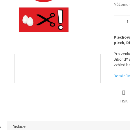
Můžeme d
Plechová
plech
,
D
Pro venk
Dibond® s
vzhled be
Detailní 
TISK
s
Diskuze