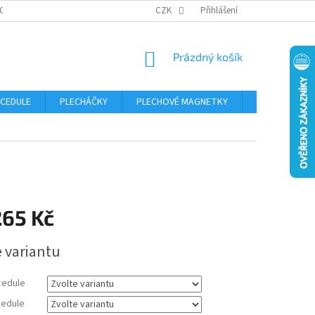
OSOBNÍCH ÚDAJŮ
CZK
Přihlášení
NÁKUPNÍ
Prázdný košík
KOŠÍK
 CEDULE
PLECHÁČKY
PLECHOVÉ MAGNETKY
ČÍSLA POPISN
265 Kč
e variantu
cedule
edule