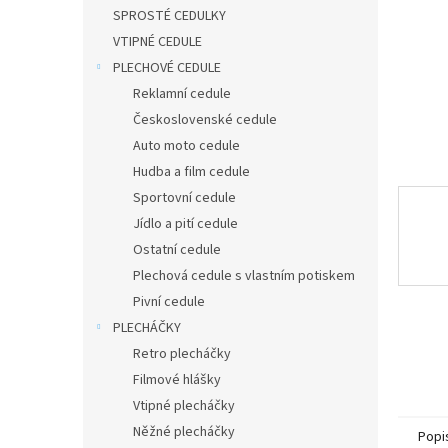
n
SPROSTÉ CEDULKY
e
VTIPNÉ CEDULE
l
PLECHOVÉ CEDULE
Reklamní cedule
Československé cedule
Auto moto cedule
Hudba a film cedule
Sportovní cedule
Jídlo a pití cedule
Ostatní cedule
Plechová cedule s vlastním potiskem
Pivní cedule
PLECHÁČKY
Retro plecháčky
Filmové hlášky
Vtipné plecháčky
Něžné plecháčky
Popi