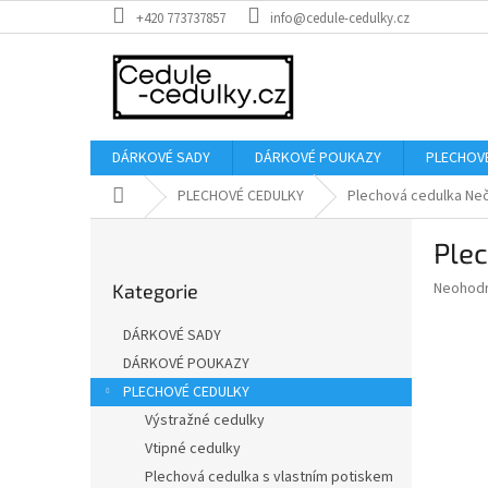
Přejít
+420 773737857
info@cedule-cedulky.cz
na
obsah
DÁRKOVÉ SADY
DÁRKOVÉ POUKAZY
PLECHOV
Domů
PLECHOVÉ CEDULKY
Plechová cedulka Nečů
P
Plec
o
Přeskočit
s
Průměr
Neohod
Kategorie
kategorie
t
hodnoce
r
produkt
DÁRKOVÉ SADY
a
je
DÁRKOVÉ POUKAZY
0,0
n
z
PLECHOVÉ CEDULKY
n
5
í
Výstražné cedulky
hvězdič
p
Vtipné cedulky
a
Plechová cedulka s vlastním potiskem