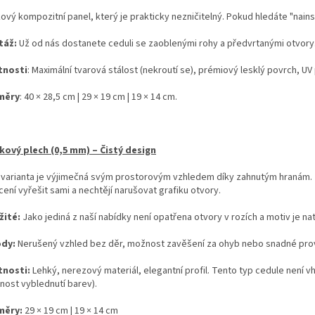
kový kompozitní panel, který je prakticky nezničitelný. Pokud hledáte "nains
táž:
Už od nás dostanete ceduli se zaoblenými rohy a předvrtanými otvory
tnosti
: Maximální tvarová stálost (nekroutí se), prémiový lesklý povrch, UV 
měry
: 40 × 28,5 cm | 29 × 19 cm | 19 × 14 cm.
íkový plech (0,5 mm) – Čistý design
 varianta je výjimečná svým prostorovým vzhledem díky zahnutým hranám. Je 
ení vyřešit sami a nechtějí narušovat grafiku otvory.
žité:
Jako jediná z naší nabídky není opatřena otvory v rozích a motiv je na
ody:
Nerušený vzhled bez děr, možnost zavěšení za ohyb nebo snadné prov
tnosti:
Lehký, nerezový materiál, elegantní profil. Tento typ cedule není 
nost vyblednutí barev).
měry:
29 × 19 cm | 19 × 14 cm