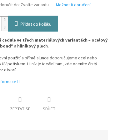
oručit do:
Zvolte variantu
Možnosti doručení
Přidat do košíku
 cedule ve třech materiálových variantách
–
ocelový
ibond
® a
hliníkový plech
.
ovní použití a přímé slunce doporučujeme ocel nebo
 UV potiskem. Hliník je ideální tam, kde oceníte čistý
z otvorů.
informace
ZEPTAT SE
SDÍLET