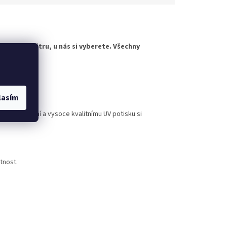
horskému větru, u nás si vyberete. Všechny
evybledne.
rovedení
lasím
nému lakování a vysoce kvalitnímu UV potisku si
tnost.