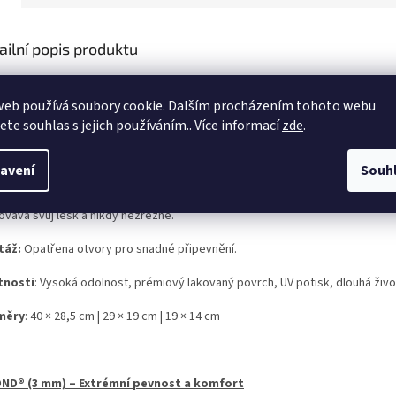
ailní popis produktu
ž hledáte stylovou dekoraci do interiéru nebo ceduli, která odolá i 
anty (mimo hliníkového plechu) spojuje špičkový UV potisk, který n
web používá soubory cookie. Dalším procházením tohoto webu
jete souhlas s jejich používáním.. Více informací
zde
.
OVÝ PLECH – Klasická, maximálně pevná cedule v prémiovém TOP p
avení
Souh
ty, kteří vyžadují nekompromisní pevnost oceli. Díky speciálnímu oboustran
ovává svůj lesk a nikdy nezrezne.
táž:
Opatřena otvory pro snadné připevnění.
tnosti
: Vysoká odolnost, prémiový lakovaný povrch, UV potisk, dlouhá živo
měry
: 40 × 28,5 cm | 29 × 19 cm | 19 × 14 cm
ND® (3 mm) – Extrémní pevnost a komfort