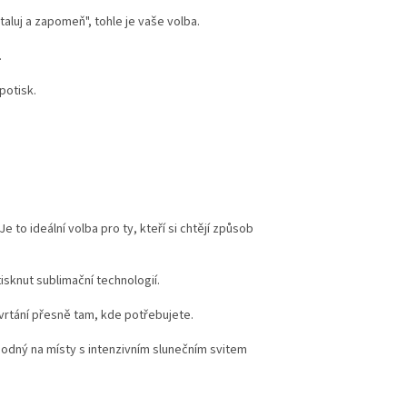
taluj a zapomeň", tohle je vaše volba.
.
potisk.
to ideální volba pro ty, kteří si chtějí způsob
tisknut sublimační technologií.
rtání přesně tam, kde potřebujete.
vhodný na místy s intenzivním slunečním svitem