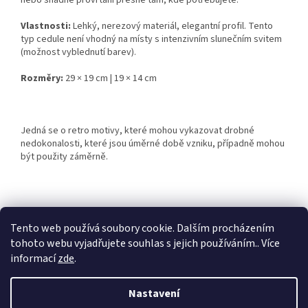
nebo snadné provrtání přesně tam, kde potřebujete.
Vlastnosti:
Lehký, nerezový materiál, elegantní profil. Tento
typ cedule není vhodný na místy s intenzivním slunečním svitem
(možnost vyblednutí barev).
Rozměry:
29 × 19 cm | 19 × 14 cm
Jedná se o retro motivy, které mohou vykazovat drobné
nedokonalosti, které jsou úměrné době vzniku, případně mohou
být použity záměrně.
Z
á
Tento web používá soubory cookie. Dalším procházením
Retro-Darky.cz
Krowki.cz
p
tohoto webu vyjadřujete souhlas s jejich používáním.. Více
a
informací
zde
.
t
í
Nastavení
Vytvořil Shoptet