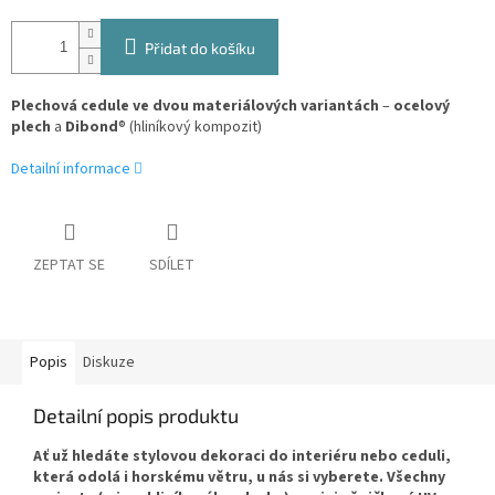
Přidat do košíku
Plechová cedule ve dvou materiálových variantách
–
ocelový
plech
a
Dibond
® (hliníkový kompozit)
Detailní informace
ZEPTAT SE
SDÍLET
Popis
Diskuze
Detailní popis produktu
Ať už hledáte stylovou dekoraci do interiéru nebo ceduli,
která odolá i horskému větru, u nás si vyberete. Všechny