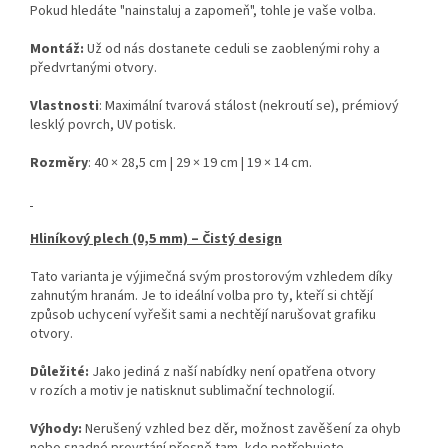
Pokud hledáte "nainstaluj a zapomeň", tohle je vaše volba.
Montáž:
Už od nás dostanete ceduli se zaoblenými rohy a
předvrtanými otvory.
Vlastnosti
: Maximální tvarová stálost (nekroutí se), prémiový
lesklý povrch, UV potisk.
Rozměry
: 40 × 28,5 cm | 29 × 19 cm | 19 × 14 cm.
Hliníkový plech (0,5 mm) – Čistý design
Tato varianta je výjimečná svým prostorovým vzhledem díky
zahnutým hranám. Je to ideální volba pro ty, kteří si chtějí
způsob uchycení vyřešit sami a nechtějí narušovat grafiku
otvory.
Důležité:
Jako jediná z naší nabídky není opatřena otvory
v rozích a motiv je natisknut sublimační technologií.
Výhody:
Nerušený vzhled bez děr, možnost zavěšení za ohyb