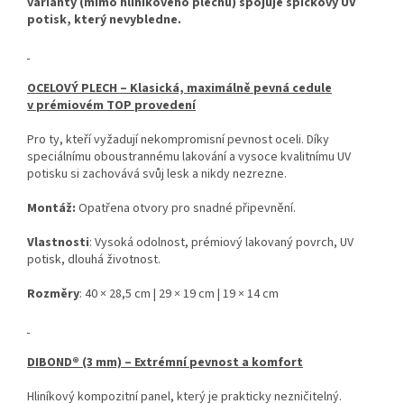
varianty (mimo hliníkového plechu) spojuje špičkový UV
potisk, který nevybledne.
OCELOVÝ PLECH – Klasická, maximálně pevná cedule
v prémiovém TOP provedení
Pro ty, kteří vyžadují nekompromisní pevnost oceli. Díky
speciálnímu oboustrannému lakování a vysoce kvalitnímu UV
potisku si zachovává svůj lesk a nikdy nezrezne.
Montáž:
Opatřena otvory pro snadné připevnění.
Vlastnosti
: Vysoká odolnost, prémiový lakovaný povrch, UV
potisk, dlouhá životnost.
Rozměry
: 40 × 28,5 cm | 29 × 19 cm | 19 × 14 cm
DIBOND® (3 mm) – Extrémní pevnost a komfort
Hliníkový kompozitní panel, který je prakticky nezničitelný.