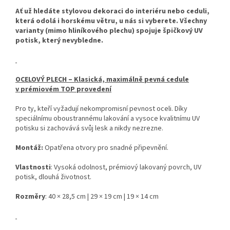
Ať už hledáte stylovou dekoraci do interiéru nebo ceduli,
která odolá i horskému větru, u nás si vyberete. Všechny
varianty (mimo hliníkového plechu) spojuje špičkový UV
potisk, který nevybledne.
OCELOVÝ PLECH – Klasická, maximálně pevná cedule
v prémiovém TOP provedení
Pro ty, kteří vyžadují nekompromisní pevnost oceli. Díky
speciálnímu oboustrannému lakování a vysoce kvalitnímu UV
potisku si zachovává svůj lesk a nikdy nezrezne.
Montáž:
Opatřena otvory pro snadné připevnění.
Vlastnosti
: Vysoká odolnost, prémiový lakovaný povrch, UV
potisk, dlouhá životnost.
Rozměry
: 40 × 28,5 cm | 29 × 19 cm | 19 × 14 cm