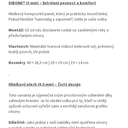
DIBOND® (3 mm) – Extrémní pevnost a komfort
Hliníkový kompozitní panel, který je prakticky nezničitelný.
Pokud hledáte "nainstaluj a zapomeň", tohle je vaše volba.
Montáž:
Už od nás dostanete ceduli se zaoblenými rohy a
předvrtanými otvory.
Vlastnosti
: Maximální tvarová stálost (nekroutí se), prémiový
lesklý povrch, UV potisk.
Rozměry
: 40 × 28,5 cm | 29 × 19 cm | 19 × 14 cm.
Hliníkový plech (0,5 mm) – Čistý design
Tato varianta je výjimečná svým prostorovým vzhledem díky
zahnutým hranám. Je to ideální volba pro ty, kteří si chtějí
způsob uchycení vyřešit sami a nechtějí narušovat grafiku
otvory.
Důležité:
Jako jediná z naší nabídky není opatřena otvory