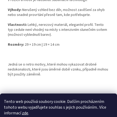
v rozích a motiv je natisknut sublimační technologií.
Výhody:
Nerušený vzhled bez děr, možnost zavěšení za ohyb
nebo snadné provrtání přesně tam, kde potřebujete.
Vlastnosti:
Lehký, nerezový materiál, elegantní profil. Tento
typ cedule není vhodný na místy s intenzivním slunečním svitem
(možnost vyblednutí barev).
Rozměry:
29 × 19 cm | 19 × 14 cm
Jedná se o retro motivy, které mohou vykazovat drobné
nedokonalosti, které jsou úměrné době vzniku, případně mohou
být použity záměrně.
Z
á
Tento web používá soubory cookie. Dalším procházením
Retro-Darky.cz
Krowki.cz
p
tohoto webu vyjadřujete souhlas s jejich používáním.. Více
a
informací
zde
.