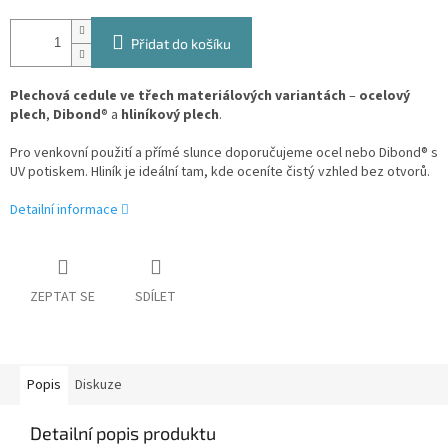
Přidat do košíku
Plechová cedule ve třech materiálových variantách
–
ocelový
plech
,
Dibond
® a
hliníkový plech
.
Pro venkovní použití a přímé slunce doporučujeme ocel nebo Dibond® s
UV potiskem. Hliník je ideální tam, kde oceníte čistý vzhled bez otvorů.
Detailní informace
ZEPTAT SE
SDÍLET
Popis
Diskuze
Detailní popis produktu