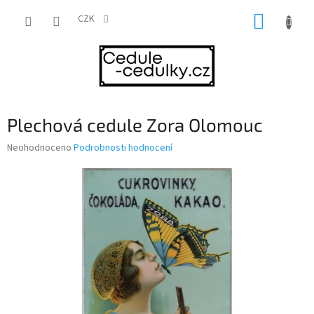
Přejít
NÁKUP
na
CZK
obsah
KOŠÍK
Plechová cedule Zora Olomouc
Průměrné
Neohodnoceno
Podrobnosti hodnocení
hodnocení
produktu
je
0,0
z
5
hvězdiček.