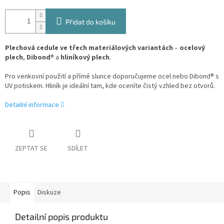
Přidat do košíku
Plechová cedule ve třech materiálových variantách
–
ocelový
plech
,
Dibond
® a
hliníkový plech
.
Pro venkovní použití a přímé slunce doporučujeme ocel nebo Dibond® s
UV potiskem. Hliník je ideální tam, kde oceníte čistý vzhled bez otvorů.
Detailní informace
ZEPTAT SE
SDÍLET
Popis
Diskuze
Detailní popis produktu