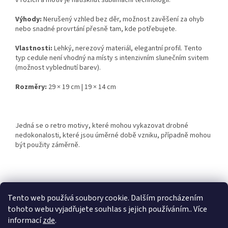
v rozích a motiv je natisknut sublimační technologií.
Výhody:
Nerušený vzhled bez děr, možnost zavěšení za ohyb
nebo snadné provrtání přesně tam, kde potřebujete.
Vlastnosti:
Lehký, nerezový materiál, elegantní profil. Tento
typ cedule není vhodný na místy s intenzivním slunečním svitem
(možnost vyblednutí barev).
Rozměry:
29 × 19 cm | 19 × 14 cm
Jedná se o retro motivy, které mohou vykazovat drobné
nedokonalosti, které jsou úměrné době vzniku, případně mohou
být použity záměrně.
Z
á
Tento web používá soubory cookie. Dalším procházením
Retro-Darky.cz
Krowki.cz
p
tohoto webu vyjadřujete souhlas s jejich používáním.. Více
a
informací
zde
.