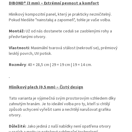
DIBOND® (3 mm) – Extrémní pevnost a komfort
Hliníkový kompozitní panel, který je prakticky nezničitelný.
Pokud hledáte "nainstaluj a zapomeň", tohle je vaše volba.
Montáž:
Už od nás dostanete ceduli se zaoblenými rohy a
předvrtanými otvory.
Vlastnosti
: Maximální tvarová stálost (nekroutí se), prémiový
lesklý povrch, UV potisk.
Rozměry
: 40 × 28,5 cm | 29 × 19 cm | 19 × 14 cm.
Hliníkový plech (0,5 mm) – Čistý design
Tato varianta je výjimečná svým prostorovým vzhledem díky
zahnutým hranám. Je to ideální volba pro ty, kteří si chtějí
způsob uchycení vyřešit sami a nechtějí narušovat grafiku
otvory.
Důležité:
Jako jediná z naší nabídky není opatřena otvory