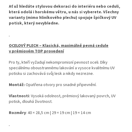
Ať už hledáte stylovou dekoraci do interiéru nebo ceduli,
která odolá i horskému větru, u nás si vyberete. Všechny
varianty (mimo hliníkového plechu) spojuje špičkový UV
potisk, který nevybledne.
OCELOVÝ PLECH – Klasická, maximálně pevná cedule
v prémiovém TOP provedení
Pro ty, kteří vyžadují nekompromisní pevnost oceli. Díky
speciálnímu oboustrannému lakování a vysoce kvalitnímu UV
potisku si zachovává svůj lesk a nikdy nezrezne.
Montáž:
Opatřena otvory pro snadné připevnění.
Vlastnosti
: Vysoká odolnost, prémiový lakovaný povrch, UV
potisk, dlouhá životnost.
Rozměry
: 40 × 28,5 cm | 29 × 19 cm | 19 × 14 cm