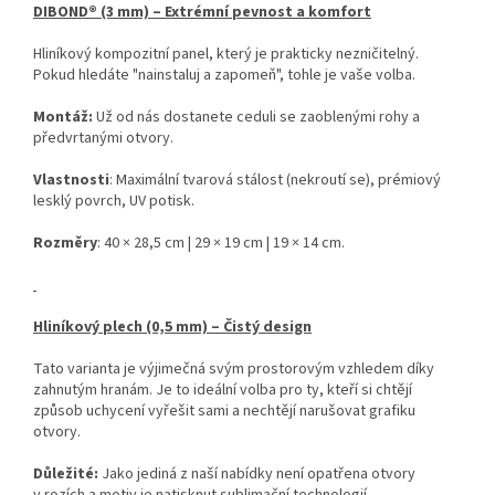
DIBOND® (3 mm) – Extrémní pevnost a komfort
Hliníkový kompozitní panel, který je prakticky nezničitelný.
Pokud hledáte "nainstaluj a zapomeň", tohle je vaše volba.
Montáž:
Už od nás dostanete ceduli se zaoblenými rohy a
předvrtanými otvory.
Vlastnosti
: Maximální tvarová stálost (nekroutí se), prémiový
lesklý povrch, UV potisk.
Rozměry
: 40 × 28,5 cm | 29 × 19 cm | 19 × 14 cm.
Hliníkový plech (0,5 mm) – Čistý design
Tato varianta je výjimečná svým prostorovým vzhledem díky
zahnutým hranám. Je to ideální volba pro ty, kteří si chtějí
způsob uchycení vyřešit sami a nechtějí narušovat grafiku
otvory.
Důležité:
Jako jediná z naší nabídky není opatřena otvory