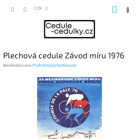
Přejít
NÁKUP
na
CZK
obsah
KOŠÍK
Plechová cedule Závod míru 1976
Průměrné
Neohodnoceno
Podrobnosti hodnocení
hodnocení
produktu
je
0,0
z
5
hvězdiček.