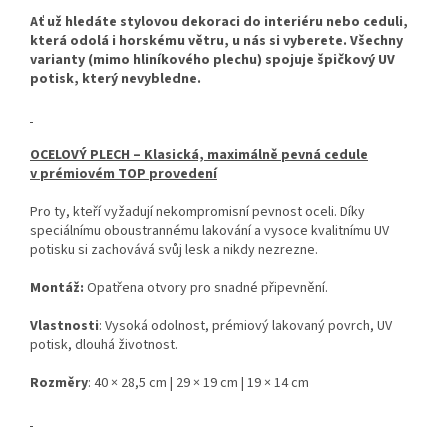
Ať už hledáte stylovou dekoraci do interiéru nebo ceduli,
která odolá i horskému větru, u nás si vyberete. Všechny
varianty (mimo hliníkového plechu) spojuje špičkový UV
potisk, který nevybledne.
OCELOVÝ PLECH – Klasická, maximálně pevná cedule
v prémiovém TOP provedení
Pro ty, kteří vyžadují nekompromisní pevnost oceli. Díky
speciálnímu oboustrannému lakování a vysoce kvalitnímu UV
potisku si zachovává svůj lesk a nikdy nezrezne.
Montáž:
Opatřena otvory pro snadné připevnění.
Vlastnosti
: Vysoká odolnost, prémiový lakovaný povrch, UV
potisk, dlouhá životnost.
Rozměry
: 40 × 28,5 cm | 29 × 19 cm | 19 × 14 cm