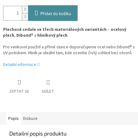
Přidat do košíku
Plechová cedule ve třech materiálových variantách
–
ocelový
plech
,
Dibond
® a
hliníkový plech
.
Pro venkovní použití a přímé slunce doporučujeme ocel nebo Dibond® s
UV potiskem. Hliník je ideální tam, kde oceníte čistý vzhled bez otvorů.
Detailní informace
ZEPTAT SE
SDÍLET
Popis
Diskuze
Detailní popis produktu