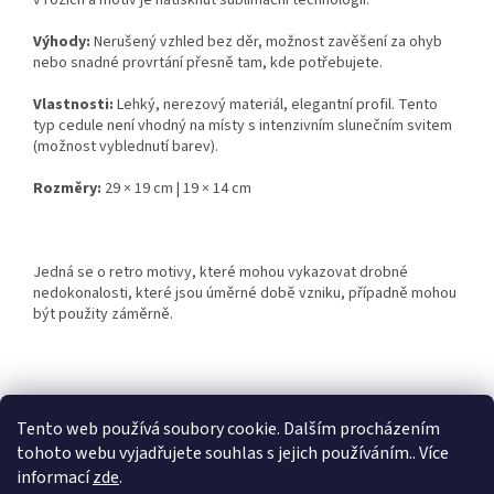
v rozích a motiv je natisknut sublimační technologií.
Výhody:
Nerušený vzhled bez děr, možnost zavěšení za ohyb
nebo snadné provrtání přesně tam, kde potřebujete.
Vlastnosti:
Lehký, nerezový materiál, elegantní profil. Tento
typ cedule není vhodný na místy s intenzivním slunečním svitem
(možnost vyblednutí barev).
Rozměry:
29 × 19 cm | 19 × 14 cm
Jedná se o retro motivy, které mohou vykazovat drobné
nedokonalosti, které jsou úměrné době vzniku, případně mohou
být použity záměrně.
Z
á
Tento web používá soubory cookie. Dalším procházením
Retro-Darky.cz
Krowki.cz
p
tohoto webu vyjadřujete souhlas s jejich používáním.. Více
a
informací
zde
.