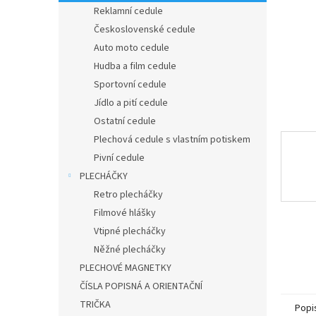
n
Reklamní cedule
e
Československé cedule
l
Auto moto cedule
Hudba a film cedule
Sportovní cedule
Jídlo a pití cedule
Ostatní cedule
Plechová cedule s vlastním potiskem
Pivní cedule
PLECHÁČKY
Retro plecháčky
Filmové hlášky
Vtipné plecháčky
Něžné plecháčky
PLECHOVÉ MAGNETKY
ČÍSLA POPISNÁ A ORIENTAČNÍ
TRIČKA
Popi