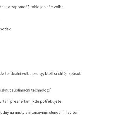
taluj a zapomeň", tohle je vaše volba.
.
potisk.
to ideální volba pro ty, kteří si chtějí způsob
tisknut sublimační technologií.
rtání přesně tam, kde potřebujete.
vhodný na místy s intenzivním slunečním svitem