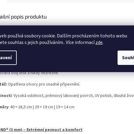
ailní popis produktu
ž hledáte stylovou dekoraci do interiéru nebo ceduli, která odolá i 
anty (mimo hliníkového plechu) spojuje špičkový UV potisk, který n
web používá soubory cookie. Dalším procházením tohoto webu
jete souhlas s jejich používáním.. Více informací
zde
.
OVÝ PLECH – Klasická, maximálně pevná cedule v prémiovém TOP p
avení
Souh
ty, kteří vyžadují nekompromisní pevnost oceli. Díky speciálnímu oboustran
ovává svůj lesk a nikdy nezrezne.
táž:
Opatřena otvory pro snadné připevnění.
tnosti
: Vysoká odolnost, prémiový lakovaný povrch, UV potisk, dlouhá živo
měry
: 40 × 28,5 cm | 29 × 19 cm | 19 × 14 cm
ND® (3 mm) – Extrémní pevnost a komfort