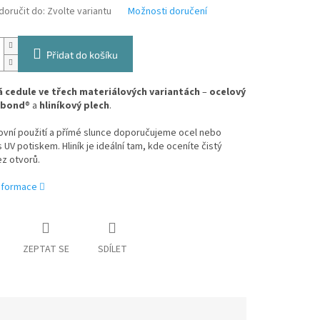
oručit do:
Zvolte variantu
Možnosti doručení
Přidat do košíku
 cedule ve třech materiálových variantách
–
ocelový
ibond
® a
hliníkový plech
.
ovní použití a přímé slunce doporučujeme ocel nebo
 UV potiskem. Hliník je ideální tam, kde oceníte čistý
z otvorů.
informace
ZEPTAT SE
SDÍLET