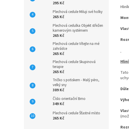
295 Kč
Hliní
Plechová cedule Miluji své holky
265 Kč
Mon
Plechová cedulka Objekt střežen
Vlas
kamerovým systémem
265 Kč
Roz
Plechová cedule Vítejte na mé
zahrádce
265 Kč
Hlin
Plechová cedule Skupinová
terapie
265 Kč
Tato
uchyc
Tričko s potiskem - Malý péro,
velký sny
Důle
389 Kč
Číslo orientační Brno
Výh
349 Kč
Vlas
Plechová cedule Šťastné místo
(mož
265 Kč
Roz