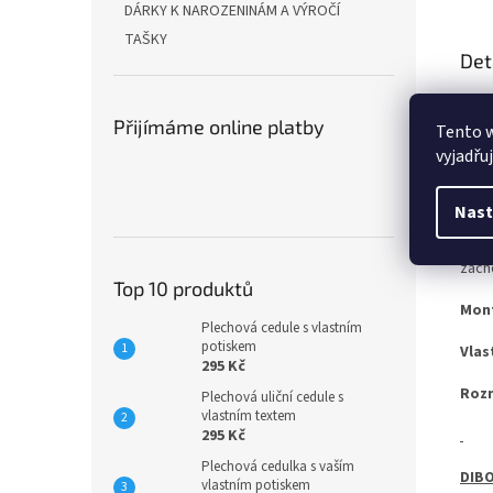
DÁRKY K NAROZENINÁM A VÝROČÍ
TAŠKY
Det
Ať u
vari
Přijímáme online platby
Tento 
vyjadřu
OCEL
Nast
Pro 
zach
Top 10 produktů
Mon
Plechová cedule s vlastním
potiskem
Vlas
295 Kč
Roz
Plechová uliční cedule s
vlastním textem
295 Kč
Plechová cedulka s vaším
DIBO
vlastním potiskem