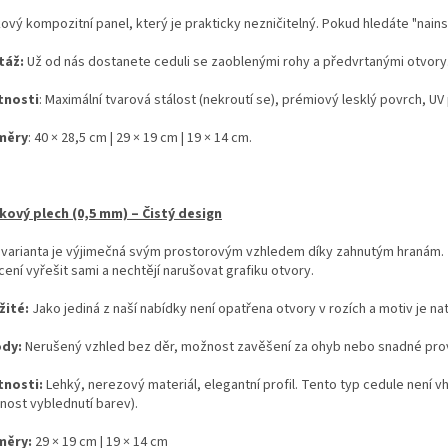
kový kompozitní panel, který je prakticky nezničitelný. Pokud hledáte "nains
táž:
Už od nás dostanete ceduli se zaoblenými rohy a předvrtanými otvory
tnosti
: Maximální tvarová stálost (nekroutí se), prémiový lesklý povrch, UV 
měry
: 40 × 28,5 cm | 29 × 19 cm | 19 × 14 cm.
íkový plech (0,5 mm) – Čistý design
 varianta je výjimečná svým prostorovým vzhledem díky zahnutým hranám. Je 
ení vyřešit sami a nechtějí narušovat grafiku otvory.
žité:
Jako jediná z naší nabídky není opatřena otvory v rozích a motiv je na
ody:
Nerušený vzhled bez děr, možnost zavěšení za ohyb nebo snadné prov
tnosti:
Lehký, nerezový materiál, elegantní profil. Tento typ cedule není 
nost vyblednutí barev).
měry:
29 × 19 cm | 19 × 14 cm