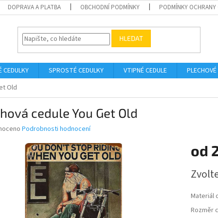
DOPRAVA A PLATBA
OBCHODNÍ PODMÍNKY
PODMÍNKY OCHRANY 
HLEDAT
É CEDULKY
SPROSTÉ CEDULKY
VTIPNÉ CEDULE
PLECHOVÉ
et Old
hová cedule You Get Old
né
noceno
Podrobnosti hodnocení
ní
od
u
Měrná
Zvolt
cena:
ek.
Materiál 
Rozměr c