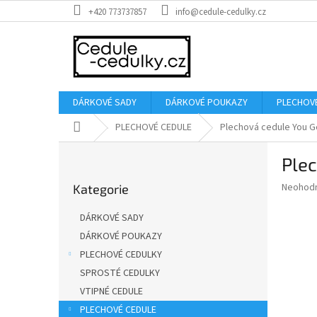
Přejít
+420 773737857
info@cedule-cedulky.cz
na
obsah
DÁRKOVÉ SADY
DÁRKOVÉ POUKAZY
PLECHOV
Domů
PLECHOVÉ CEDULE
Plechová cedule You G
P
Plec
o
Přeskočit
s
Průměr
Neohod
Kategorie
kategorie
t
hodnoce
r
produkt
DÁRKOVÉ SADY
a
je
DÁRKOVÉ POUKAZY
0,0
n
z
PLECHOVÉ CEDULKY
n
5
í
SPROSTÉ CEDULKY
hvězdič
p
VTIPNÉ CEDULE
a
PLECHOVÉ CEDULE