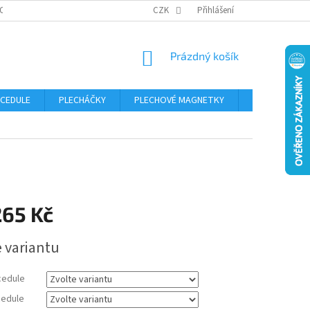
OSOBNÍCH ÚDAJŮ
CZK
Přihlášení
NÁKUPNÍ
Prázdný košík
KOŠÍK
 CEDULE
PLECHÁČKY
PLECHOVÉ MAGNETKY
ČÍSLA POPISN
265 Kč
e variantu
cedule
edule