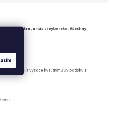
horskému větru, u nás si vyberete. Všechny
evybledne.
rovedení
lasím
nému lakování a vysoce kvalitnímu UV potisku si
tnost.