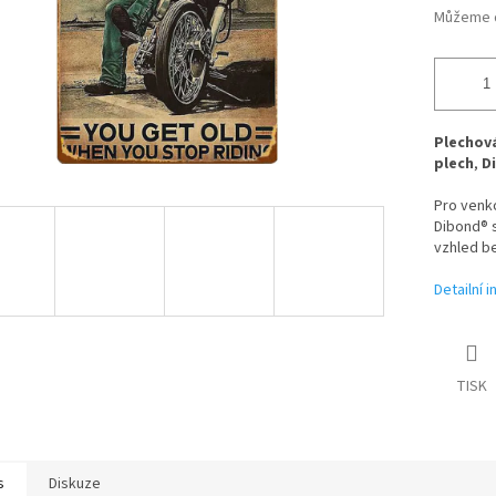
Můžeme d
Plechová
plech
,
D
Pro venk
Dibond® s
vzhled be
Detailní 
TISK
s
Diskuze