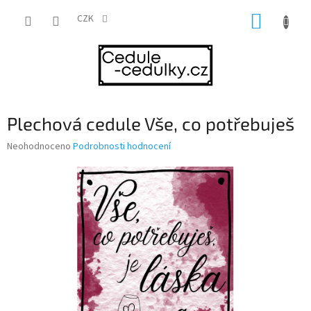
Přejít
NÁKUP
na
CZK
obsah
KOŠÍK
Plechová cedule Vše, co potřebuješ
Průměrné
Neohodnoceno
Podrobnosti hodnocení
hodnocení
produktu
je
0,0
z
5
hvězdiček.