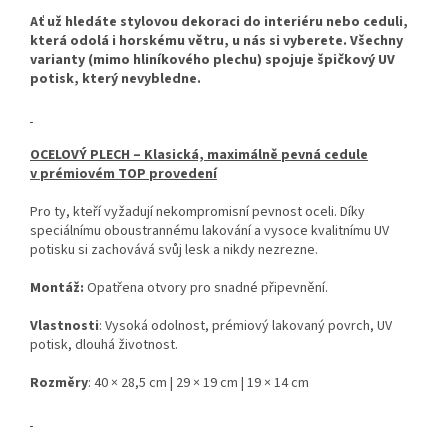
Ať už hledáte stylovou dekoraci do interiéru nebo ceduli,
která odolá i horskému větru, u nás si vyberete. Všechny
varianty (mimo hliníkového plechu) spojuje špičkový UV
potisk, který nevybledne.
OCELOVÝ PLECH – Klasická, maximálně pevná cedule
v prémiovém TOP provedení
Pro ty, kteří vyžadují nekompromisní pevnost oceli. Díky
speciálnímu oboustrannému lakování a vysoce kvalitnímu UV
potisku si zachovává svůj lesk a nikdy nezrezne.
Montáž:
Opatřena otvory pro snadné připevnění.
Vlastnosti
: Vysoká odolnost, prémiový lakovaný povrch, UV
potisk, dlouhá životnost.
Rozměry
: 40 × 28,5 cm | 29 × 19 cm | 19 × 14 cm