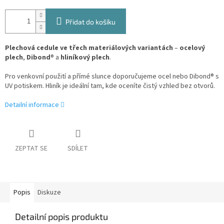
Přidat do košíku
Plechová cedule ve třech materiálových variantách
–
ocelový
plech
,
Dibond
® a
hliníkový plech
.
Pro venkovní použití a přímé slunce doporučujeme ocel nebo Dibond® s
UV potiskem. Hliník je ideální tam, kde oceníte čistý vzhled bez otvorů.
Detailní informace
ZEPTAT SE
SDÍLET
Popis
Diskuze
Detailní popis produktu