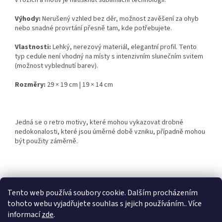
v rozích a motiv je natisknut sublimační technologií.
Výhody:
Nerušený vzhled bez děr, možnost zavěšení za ohyb
nebo snadné provrtání přesně tam, kde potřebujete.
Vlastnosti:
Lehký, nerezový materiál, elegantní profil. Tento
typ cedule není vhodný na místy s intenzivním slunečním svitem
(možnost vyblednutí barev).
Rozměry:
29 × 19 cm | 19 × 14 cm
Jedná se o retro motivy, které mohou vykazovat drobné
nedokonalosti, které jsou úměrné době vzniku, případně mohou
být použity záměrně.
Z
á
Tento web používá soubory cookie. Dalším procházením
Retro-Darky.cz
Krowki.cz
p
tohoto webu vyjadřujete souhlas s jejich používáním.. Více
a
informací
zde
.