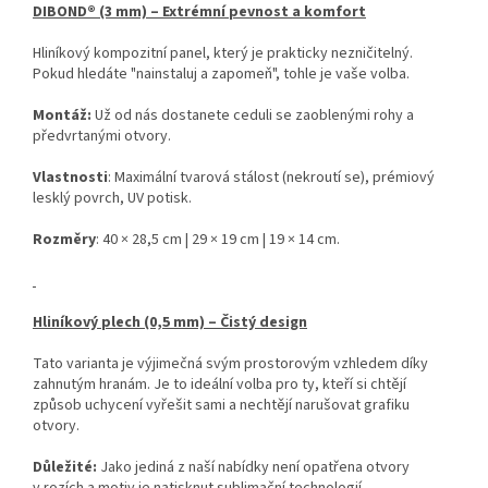
DIBOND® (3 mm) – Extrémní pevnost a komfort
Hliníkový kompozitní panel, který je prakticky nezničitelný.
Pokud hledáte "nainstaluj a zapomeň", tohle je vaše volba.
Montáž:
Už od nás dostanete ceduli se zaoblenými rohy a
předvrtanými otvory.
Vlastnosti
: Maximální tvarová stálost (nekroutí se), prémiový
lesklý povrch, UV potisk.
Rozměry
: 40 × 28,5 cm | 29 × 19 cm | 19 × 14 cm.
Hliníkový plech (0,5 mm) – Čistý design
Tato varianta je výjimečná svým prostorovým vzhledem díky
zahnutým hranám. Je to ideální volba pro ty, kteří si chtějí
způsob uchycení vyřešit sami a nechtějí narušovat grafiku
otvory.
Důležité:
Jako jediná z naší nabídky není opatřena otvory