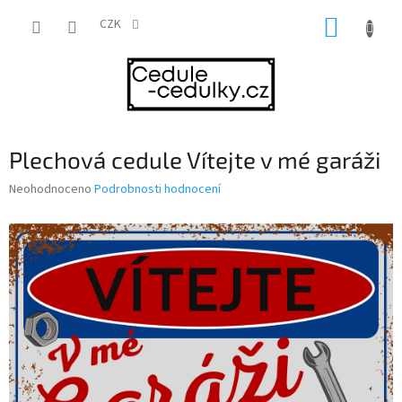
Přejít
NÁKUP
na
CZK
obsah
KOŠÍK
Plechová cedule Vítejte v mé garáži
Průměrné
Neohodnoceno
Podrobnosti hodnocení
hodnocení
produktu
je
0,0
z
5
hvězdiček.