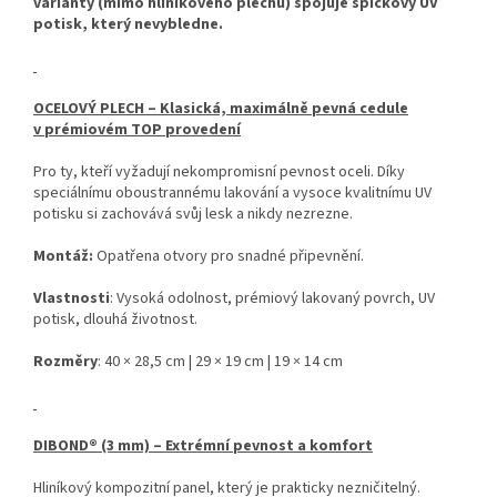
varianty (mimo hliníkového plechu) spojuje špičkový UV
potisk, který nevybledne.
OCELOVÝ PLECH – Klasická, maximálně pevná cedule
v prémiovém TOP provedení
Pro ty, kteří vyžadují nekompromisní pevnost oceli. Díky
speciálnímu oboustrannému lakování a vysoce kvalitnímu UV
potisku si zachovává svůj lesk a nikdy nezrezne.
Montáž:
Opatřena otvory pro snadné připevnění.
Vlastnosti
: Vysoká odolnost, prémiový lakovaný povrch, UV
potisk, dlouhá životnost.
Rozměry
: 40 × 28,5 cm | 29 × 19 cm | 19 × 14 cm
DIBOND® (3 mm) – Extrémní pevnost a komfort
Hliníkový kompozitní panel, který je prakticky nezničitelný.