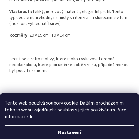
nebo snadné provrtání přesně tam, kde potřebujete.
Vlastnosti:
Lehký, nerezový materiál, elegantní profil. Tento
typ cedule není vhodný na místy s intenzivním slunečním svitem
(možnost vyblednutí barev).
Rozměry:
29 × 19 cm | 19 × 14 cm
Jedná se o retro motivy, které mohou vykazovat drobné
nedokonalosti, které jsou úměrné době vzniku, případně mohou
být použity záměrně.
Z
á
Tento web používá soubory cookie. Dalším procházením
Retro-Darky.cz
Krowki.cz
p
tohoto webu vyjadřujete souhlas s jejich používáním.. Více
a
informací
zde
.
t
í
Nastavení
Vytvořil Shoptet