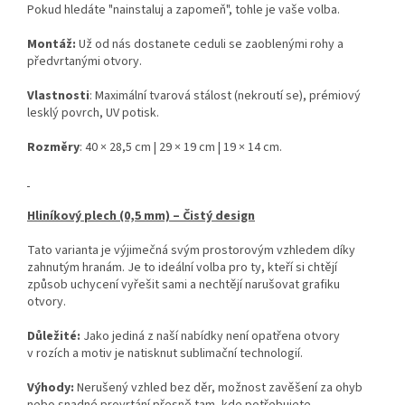
Pokud hledáte "nainstaluj a zapomeň", tohle je vaše volba.
Montáž:
Už od nás dostanete ceduli se zaoblenými rohy a
předvrtanými otvory.
Vlastnosti
: Maximální tvarová stálost (nekroutí se), prémiový
lesklý povrch, UV potisk.
Rozměry
: 40 × 28,5 cm | 29 × 19 cm | 19 × 14 cm.
Hliníkový plech (0,5 mm) – Čistý design
Tato varianta je výjimečná svým prostorovým vzhledem díky
zahnutým hranám. Je to ideální volba pro ty, kteří si chtějí
způsob uchycení vyřešit sami a nechtějí narušovat grafiku
otvory.
Důležité:
Jako jediná z naší nabídky není opatřena otvory
v rozích a motiv je natisknut sublimační technologií.
Výhody:
Nerušený vzhled bez děr, možnost zavěšení za ohyb