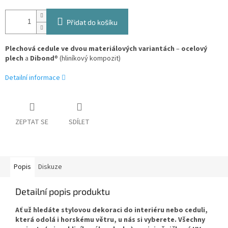
Přidat do košíku
Plechová cedule ve dvou materiálových variantách
–
ocelový
plech
a
Dibond
® (hliníkový kompozit)
Detailní informace
ZEPTAT SE
SDÍLET
Popis
Diskuze
Detailní popis produktu
Ať už hledáte stylovou dekoraci do interiéru nebo ceduli,
která odolá i horskému větru, u nás si vyberete. Všechny