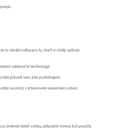
potisk.
to ideální volba pro ty, kteří si chtějí způsob
tisknut sublimační technologií.
rtání přesně tam, kde potřebujete.
vhodný na místy s intenzivním slunečním svitem
jsou úměrné době vzniku, případně mohou být použity