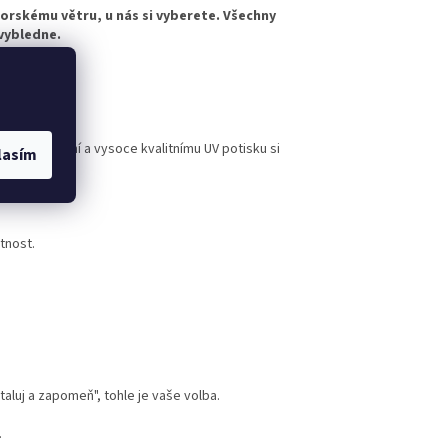
horskému větru, u nás si vyberete. Všechny
evybledne.
rovedení
nému lakování a vysoce kvalitnímu UV potisku si
lasím
tnost.
taluj a zapomeň", tohle je vaše volba.
.