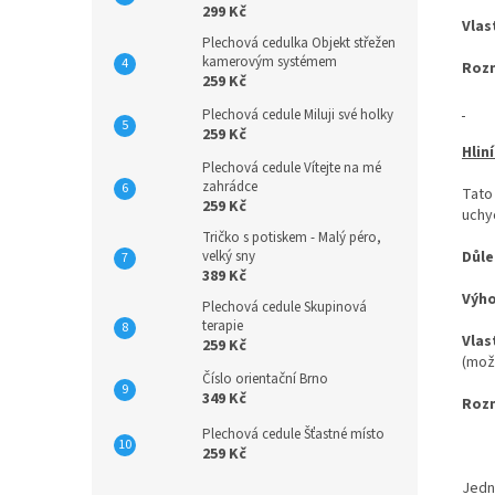
299 Kč
Vlas
Plechová cedulka Objekt střežen
kamerovým systémem
Roz
259 Kč
Plechová cedule Miluji své holky
259 Kč
Hlin
Plechová cedule Vítejte na mé
zahrádce
Tato
259 Kč
uchyc
Tričko s potiskem - Malý péro,
velký sny
Důle
389 Kč
Výh
Plechová cedule Skupinová
terapie
Vlas
259 Kč
(mož
Číslo orientační Brno
349 Kč
Roz
Plechová cedule Šťastné místo
259 Kč
Jedn