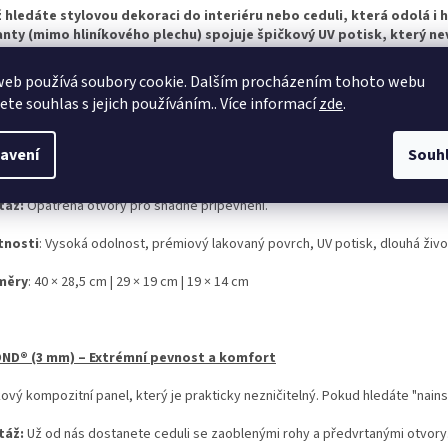
ž hledáte stylovou dekoraci do interiéru nebo ceduli, která odolá i 
anty (mimo hliníkového plechu) spojuje špičkový UV potisk, který n
web používá soubory cookie. Dalším procházením tohoto webu
jete souhlas s jejich používáním.. Více informací
zde
.
OVÝ PLECH – Klasická, maximálně pevná cedule v prémiovém TOP p
ty, kteří vyžadují nekompromisní pevnost oceli. Díky speciálnímu oboustran
avení
Souh
ovává svůj lesk a nikdy nezrezne.
táž:
Opatřena otvory pro snadné připevnění.
tnosti
: Vysoká odolnost, prémiový lakovaný povrch, UV potisk, dlouhá živo
měry
: 40 × 28,5 cm | 29 × 19 cm | 19 × 14 cm
ND® (3 mm) – Extrémní pevnost a komfort
kový kompozitní panel, který je prakticky nezničitelný. Pokud hledáte "nains
táž:
Už od nás dostanete ceduli se zaoblenými rohy a předvrtanými otvory