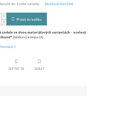
oručit do:
Zvolte variantu
Možnosti doručení
Přidat do košíku
 cedule ve dvou materiálových variantách
–
ocelový
Dibond
® (hliníkový kompozit)
informace
ZEPTAT SE
SDÍLET