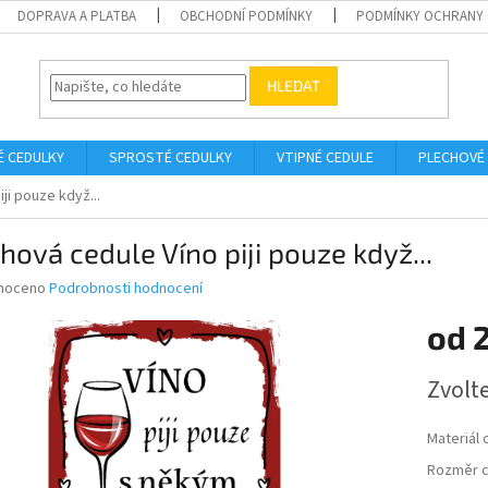
DOPRAVA A PLATBA
OBCHODNÍ PODMÍNKY
PODMÍNKY OCHRANY 
HLEDAT
É CEDULKY
SPROSTÉ CEDULKY
VTIPNÉ CEDULE
PLECHOVÉ
ji pouze když...
hová cedule Víno piji pouze když...
né
noceno
Podrobnosti hodnocení
ní
od
u
Měrná
Zvolt
cena:
ek.
Materiál 
Rozměr c