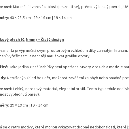
tnosti
: Maximální tvarová stálost (nekroutí se), prémiový lesklý povrch, UV 
měry
: 40 × 28,5 cm | 29 × 19 cm | 19 × 14 cm.
íkový plech (0,5 mm) – Čistý design
 varianta je výjimečná svým prostorovým vzhledem díky zahnutým hranám. Je 
ení vyřešit sami a nechtějí narušovat grafiku otvory.
žité:
Jako jediná z naší nabídky není opatřena otvory v rozích a motiv je na
ody:
Nerušený vzhled bez děr, možnost zavěšení za ohyb nebo snadné prov
tnosti:
Lehký, nerezový materiál, elegantní profil. Tento typ cedule není 
nost vyblednutí barev).
měry:
29 × 19 cm | 19 × 14 cm
á se o retro motivy, které mohou vykazovat drobné nedokonalosti, které 