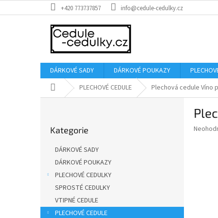
Přejít
+420 773737857
info@cedule-cedulky.cz
na
obsah
DÁRKOVÉ SADY
DÁRKOVÉ POUKAZY
PLECHOV
Domů
PLECHOVÉ CEDULE
Plechová cedule Víno pi
P
Plec
o
Přeskočit
s
Průměr
Neohod
Kategorie
kategorie
t
hodnoce
r
produkt
DÁRKOVÉ SADY
a
je
DÁRKOVÉ POUKAZY
0,0
n
z
PLECHOVÉ CEDULKY
n
5
í
SPROSTÉ CEDULKY
hvězdič
p
VTIPNÉ CEDULE
a
PLECHOVÉ CEDULE