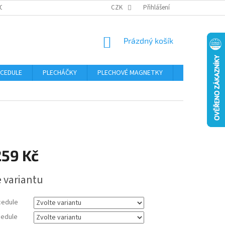
OSOBNÍCH ÚDAJŮ
CZK
Přihlášení
NÁKUPNÍ
Prázdný košík
KOŠÍK
 CEDULE
PLECHÁČKY
PLECHOVÉ MAGNETKY
ČÍSLA POPISN
259 Kč
e variantu
cedule
edule