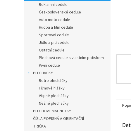
n
Reklamní cedule
e
Československé cedule
l
Auto moto cedule
Hudba a film cedule
Sportovní cedule
Jídlo a pití cedule
Ostatní cedule
Plechová cedule s vlastním potiskem
Pivní cedule
PLECHÁČKY
Retro plecháčky
Filmové hlášky
Vtipné plecháčky
Něžné plecháčky
Popi
PLECHOVÉ MAGNETKY
ČÍSLA POPISNÁ A ORIENTAČNÍ
Det
TRIČKA