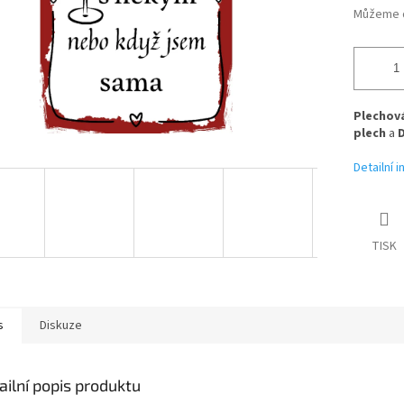
Můžeme d
Plechová
plech
a
Detailní 
TISK
s
Diskuze
ailní popis produktu