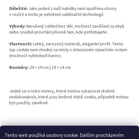
Důležité:
Jako jediná z naší nabídky není opatřena otvory
v rozích a motiv je natisknut sublimační technologií.
Výhody:
Nerušený vzhled bez děr, možnost zavěšení za ohyb
nebo snadné provrtání přesně tam, kde potřebujete.
Vlastnosti:
Lehký, nerezový materiál, elegantní profil. Tento
typ cedule není vhodný na místy s intenzivním slunečním svitem
(možnost vyblednutí barev).
Rozměry:
29 × 19 cm | 19 × 14 cm
Jedná se o retro motivy, které mohou vykazovat drobné
nedokonalosti, které jsou úměrné době vzniku, případně mohou
být použity záměrně.
Z
á
Tento web používá soubory cookie. Dalším procházením
Retro-Darky.cz
Krowki.cz