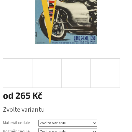
od
265 Kč
Měrná
Zvolte variantu
cena:
Materiál cedule
Rozměr cedule