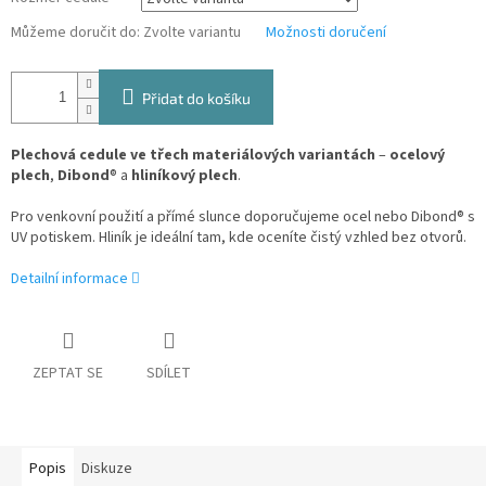
Můžeme doručit do:
Zvolte variantu
Možnosti doručení
Přidat do košíku
Plechová cedule ve třech materiálových variantách
–
ocelový
plech
,
Dibond
® a
hliníkový plech
.
Pro venkovní použití a přímé slunce doporučujeme ocel nebo Dibond® s
UV potiskem. Hliník je ideální tam, kde oceníte čistý vzhled bez otvorů.
Detailní informace
ZEPTAT SE
SDÍLET
Popis
Diskuze