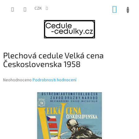
Přejít
NÁKUP
na
CZK
obsah
KOŠÍK
Plechová cedule Velká cena
Československa 1958
Průměrné
Neohodnoceno
Podrobnosti hodnocení
hodnocení
produktu
je
0,0
z
5
hvězdiček.