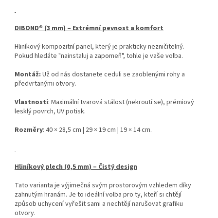
DIBOND® (3 mm) – Extrémní pevnost a komfort
Hliníkový kompozitní panel, který je prakticky nezničitelný.
Pokud hledáte "nainstaluj a zapomeň", tohle je vaše volba.
Montáž:
Už od nás dostanete ceduli se zaoblenými rohy a
předvrtanými otvory.
Vlastnosti
: Maximální tvarová stálost (nekroutí se), prémiový
lesklý povrch, UV potisk.
Rozměry
: 40 × 28,5 cm | 29 × 19 cm | 19 × 14 cm.
Hliníkový plech (0,5 mm) – Čistý design
Tato varianta je výjimečná svým prostorovým vzhledem díky
zahnutým hranám. Je to ideální volba pro ty, kteří si chtějí
způsob uchycení vyřešit sami a nechtějí narušovat grafiku
otvory.