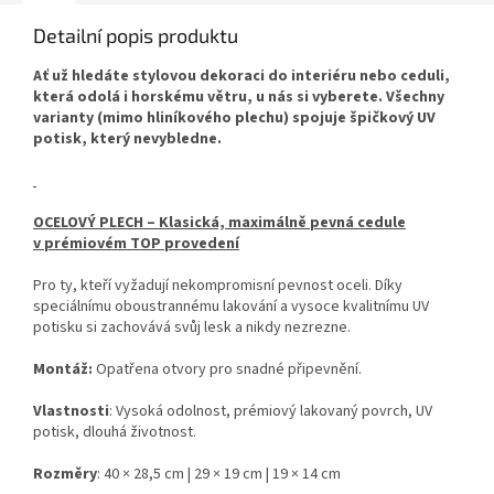
Detailní popis produktu
Ať už hledáte stylovou dekoraci do interiéru nebo ceduli,
která odolá i horskému větru, u nás si vyberete. Všechny
varianty (mimo hliníkového plechu) spojuje špičkový UV
potisk, který nevybledne.
OCELOVÝ PLECH – Klasická, maximálně pevná cedule
v prémiovém TOP provedení
Pro ty, kteří vyžadují nekompromisní pevnost oceli. Díky
speciálnímu oboustrannému lakování a vysoce kvalitnímu UV
potisku si zachovává svůj lesk a nikdy nezrezne.
Montáž:
Opatřena otvory pro snadné připevnění.
Vlastnosti
: Vysoká odolnost, prémiový lakovaný povrch, UV
potisk, dlouhá životnost.
Rozměry
: 40 × 28,5 cm | 29 × 19 cm | 19 × 14 cm