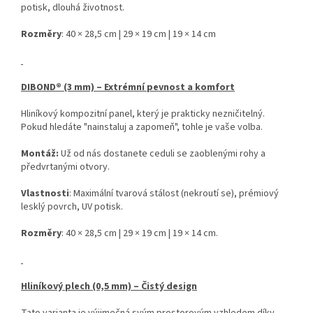
potisk, dlouhá životnost.
Rozměry
: 40 × 28,5 cm | 29 × 19 cm | 19 × 14 cm
DIBOND® (3 mm) – Extrémní pevnost a komfort
Hliníkový kompozitní panel, který je prakticky nezničitelný.
Pokud hledáte "nainstaluj a zapomeň", tohle je vaše volba.
Montáž:
Už od nás dostanete ceduli se zaoblenými rohy a
předvrtanými otvory.
Vlastnosti
: Maximální tvarová stálost (nekroutí se), prémiový
lesklý povrch, UV potisk.
Rozměry
: 40 × 28,5 cm | 29 × 19 cm | 19 × 14 cm.
Hliníkový plech (0,5 mm) – Čistý design