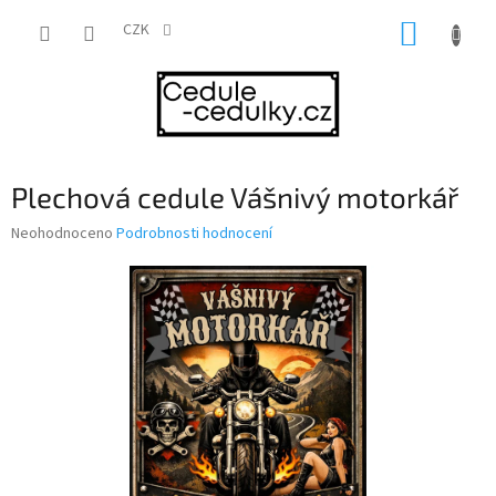
Přejít
NÁKUP
na
CZK
obsah
KOŠÍK
Plechová cedule Vášnivý motorkář
Průměrné
Neohodnoceno
Podrobnosti hodnocení
hodnocení
produktu
je
0,0
z
5
hvězdiček.