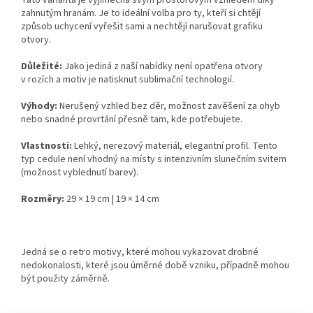
Tato varianta je výjimečná svým prostorovým vzhledem díky
zahnutým hranám. Je to ideální volba pro ty, kteří si chtějí
způsob uchycení vyřešit sami a nechtějí narušovat grafiku
otvory.
Důležité:
Jako jediná z naší nabídky není opatřena otvory
v rozích a motiv je natisknut sublimační technologií.
Výhody:
Nerušený vzhled bez děr, možnost zavěšení za ohyb
nebo snadné provrtání přesně tam, kde potřebujete.
Vlastnosti:
Lehký, nerezový materiál, elegantní profil. Tento
typ cedule není vhodný na místy s intenzivním slunečním svitem
(možnost vyblednutí barev).
Rozměry:
29 × 19 cm | 19 × 14 cm
Jedná se o retro motivy, které mohou vykazovat drobné
nedokonalosti, které jsou úměrné době vzniku, případně mohou
být použity záměrně.