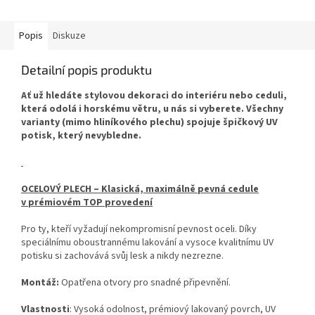
Popis
Diskuze
Detailní popis produktu
Ať už hledáte stylovou dekoraci do interiéru nebo ceduli,
která odolá i horskému větru, u nás si vyberete. Všechny
varianty (mimo hliníkového plechu) spojuje špičkový UV
potisk, který nevybledne.
OCELOVÝ PLECH – Klasická, maximálně pevná cedule
v prémiovém TOP provedení
Pro ty, kteří vyžadují nekompromisní pevnost oceli. Díky
speciálnímu oboustrannému lakování a vysoce kvalitnímu UV
potisku si zachovává svůj lesk a nikdy nezrezne.
Montáž:
Opatřena otvory pro snadné připevnění.
Vlastnosti
: Vysoká odolnost, prémiový lakovaný povrch, UV