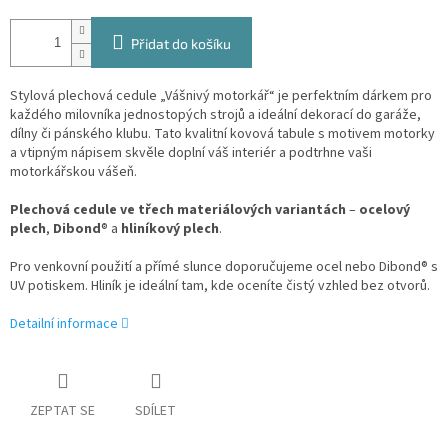
Přidat do košíku
Stylová plechová cedule „Vášnivý motorkář“ je perfektním dárkem pro
každého milovníka jednostopých strojů a ideální dekorací do garáže,
dílny či pánského klubu. Tato kvalitní kovová tabule s motivem motorky
a vtipným nápisem skvěle doplní váš interiér a podtrhne vaši
motorkářskou vášeň.
Plechová cedule ve třech materiálových variantách
–
ocelový
plech
,
Dibond
® a
hliníkový plech
.
Pro venkovní použití a přímé slunce doporučujeme ocel nebo Dibond® s
UV potiskem. Hliník je ideální tam, kde oceníte čistý vzhled bez otvorů.
Detailní informace
ZEPTAT SE
SDÍLET