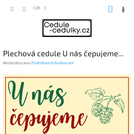
Přejít
NÁKUP
na
CZK
obsah
KOŠÍK
Plechová cedule U nás čepujeme...
Průměrné
Neohodnoceno
Podrobnosti hodnocení
hodnocení
produktu
je
0,0
z
5
hvězdiček.