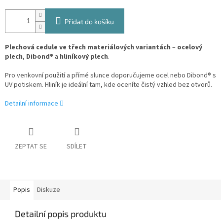
Přidat do košíku
Plechová cedule ve třech materiálových variantách
–
ocelový
plech
,
Dibond
® a
hliníkový plech
.
Pro venkovní použití a přímé slunce doporučujeme ocel nebo Dibond® s
UV potiskem. Hliník je ideální tam, kde oceníte čistý vzhled bez otvorů.
Detailní informace
ZEPTAT SE
SDÍLET
Popis
Diskuze
Detailní popis produktu