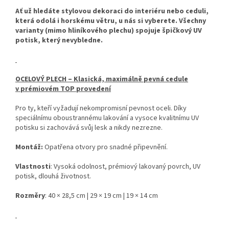
Ať už hledáte stylovou dekoraci do interiéru nebo ceduli,
která odolá i horskému větru, u nás si vyberete. Všechny
varianty (mimo hliníkového plechu) spojuje špičkový UV
potisk, který nevybledne.
OCELOVÝ PLECH – Klasická, maximálně pevná cedule
v prémiovém TOP provedení
Pro ty, kteří vyžadují nekompromisní pevnost oceli. Díky
speciálnímu oboustrannému lakování a vysoce kvalitnímu UV
potisku si zachovává svůj lesk a nikdy nezrezne.
Montáž:
Opatřena otvory pro snadné připevnění.
Vlastnosti
: Vysoká odolnost, prémiový lakovaný povrch, UV
potisk, dlouhá životnost.
Rozměry
: 40 × 28,5 cm | 29 × 19 cm | 19 × 14 cm