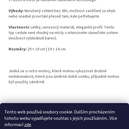
v rozích a motiv je natisknut sublimační technologií.
Výhody:
Nerušený vzhled bez děr, možnost zavěšení za ohyb
nebo snadné provrtání přesně tam, kde potřebujete.
Vlastnosti:
Lehký, nerezový materiál, elegantní profil. Tento
typ cedule není vhodný na místy s intenzivním slunečním svitem
(možnost vyblednutí barev).
Rozměry:
29 × 19 cm | 19 × 14 cm
Jedná se o retro motivy, které mohou vykazovat drobné
nedokonalosti, které jsou úměrné době vzniku, případně mohou
být použity záměrně.
Z
á
Tento web používá soubory cookie. Dalším procházením
Retro-Darky.cz
Krowki.cz
p
tohoto webu vyjadřujete souhlas s jejich používáním.. Více
a
informací
zde
.