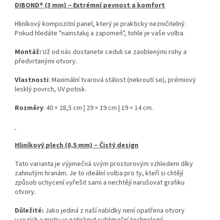
DIBOND® (3 mm) – Extrémní pevnost a komfort
Hliníkový kompozitní panel, který je prakticky nezničitelný.
Pokud hledáte "nainstaluj a zapomeň", tohle je vaše volba.
Montáž:
Už od nás dostanete ceduli se zaoblenými rohy a
předvrtanými otvory.
Vlastnosti
: Maximální tvarová stálost (nekroutí se), prémiový
lesklý povrch, UV potisk.
Rozměry
: 40 × 28,5 cm | 29 × 19 cm | 19 × 14 cm.
Hliníkový plech (0,5 mm) – Čistý design
Tato varianta je výjimečná svým prostorovým vzhledem díky
zahnutým hranám. Je to ideální volba pro ty, kteří si chtějí
způsob uchycení vyřešit sami a nechtějí narušovat grafiku
otvory.
Důležité:
Jako jediná z naší nabídky není opatřena otvory