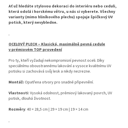
Ať už hledáte stylovou dekoraci do interiéru nebo ceduli,
která odolá i horskému větru, u nás si vyberete. Všechny
varianty (mimo hliníkového plechu) spojuje špičkový UV
potisk, který nevybledne.
OCELOVÝ PLECH – Klasická, maximálně pevná cedule
v prémiovém TOP provedení
Pro ty, kteří vyžadují nekompromisní pevnost oceli. Díky
speciálnímu oboustrannému lakování a vysoce kvalitnímu UV
potisku si zachovává svůj lesk a nikdy nezrezne.
Montáž:
Opatřena otvory pro snadné připevnění.
Vlastnosti
: Vysoká odolnost, prémiový lakovaný povrch, UV
potisk, dlouhá životnost.
Rozměry
: 40 × 28,5 cm | 29 × 19 cm | 19 × 14 cm