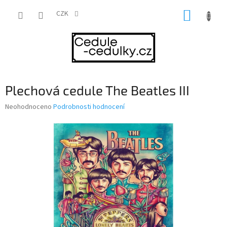
Přejít
NÁKUP
na
CZK
obsah
KOŠÍK
Plechová cedule The Beatles III
Průměrné
Neohodnoceno
Podrobnosti hodnocení
hodnocení
produktu
je
0,0
z
5
hvězdiček.