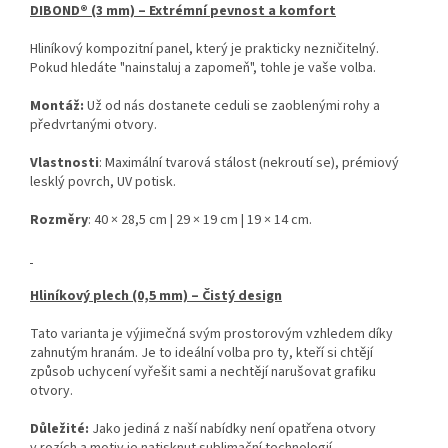
DIBOND® (3 mm) – Extrémní pevnost a komfort
Hliníkový kompozitní panel, který je prakticky nezničitelný.
Pokud hledáte "nainstaluj a zapomeň", tohle je vaše volba.
Montáž:
Už od nás dostanete ceduli se zaoblenými rohy a
předvrtanými otvory.
Vlastnosti
: Maximální tvarová stálost (nekroutí se), prémiový
lesklý povrch, UV potisk.
Rozměry
: 40 × 28,5 cm | 29 × 19 cm | 19 × 14 cm.
Hliníkový plech (0,5 mm) – Čistý design
Tato varianta je výjimečná svým prostorovým vzhledem díky
zahnutým hranám. Je to ideální volba pro ty, kteří si chtějí
způsob uchycení vyřešit sami a nechtějí narušovat grafiku
otvory.
Důležité:
Jako jediná z naší nabídky není opatřena otvory