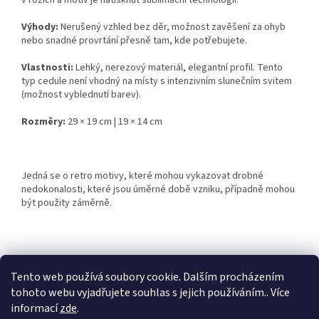
v rozích a motiv je natisknut sublimační technologií.
Výhody:
Nerušený vzhled bez děr, možnost zavěšení za ohyb
nebo snadné provrtání přesně tam, kde potřebujete.
Vlastnosti:
Lehký, nerezový materiál, elegantní profil. Tento
typ cedule není vhodný na místy s intenzivním slunečním svitem
(možnost vyblednutí barev).
Rozměry:
29 × 19 cm | 19 × 14 cm
Jedná se o retro motivy, které mohou vykazovat drobné
nedokonalosti, které jsou úměrné době vzniku, případně mohou
být použity záměrně.
Z
á
Tento web používá soubory cookie. Dalším procházením
Retro-Darky.cz
Krowki.cz
p
tohoto webu vyjadřujete souhlas s jejich používáním.. Více
a
informací
zde
.