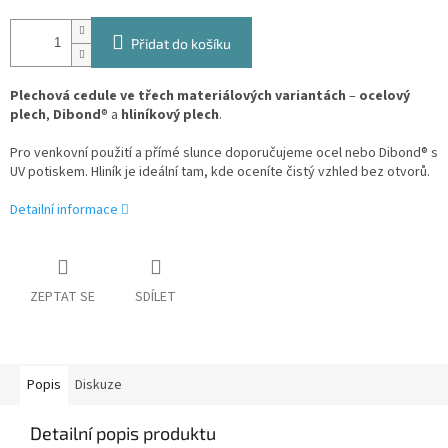
Přidat do košíku
Plechová cedule ve třech materiálových variantách
–
ocelový
plech
,
Dibond
® a
hliníkový plech
.
Pro venkovní použití a přímé slunce doporučujeme ocel nebo Dibond® s
UV potiskem. Hliník je ideální tam, kde oceníte čistý vzhled bez otvorů.
Detailní informace
ZEPTAT SE
SDÍLET
Popis
Diskuze
Detailní popis produktu