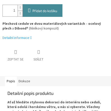
Přidat do košíku
Plechová cedule ve dvou materiálových variantách
–
ocelový
plech
a
Dibond
® (hliníkový kompozit)
Detailní informace
ZEPTAT SE
SDÍLET
Popis
Diskuze
Detailní popis produktu
Ať už hledáte stylovou dekoraci do interiéru nebo ceduli,
která odolá i horskému větru, u nás si vyberete. Všechny