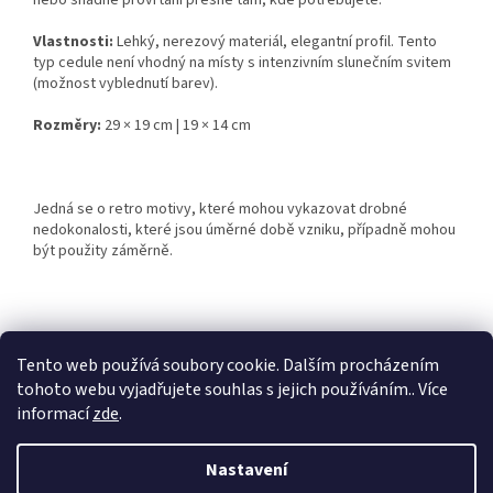
nebo snadné provrtání přesně tam, kde potřebujete.
Vlastnosti:
Lehký, nerezový materiál, elegantní profil. Tento
typ cedule není vhodný na místy s intenzivním slunečním svitem
(možnost vyblednutí barev).
Rozměry:
29 × 19 cm | 19 × 14 cm
Jedná se o retro motivy, které mohou vykazovat drobné
nedokonalosti, které jsou úměrné době vzniku, případně mohou
být použity záměrně.
Z
á
Tento web používá soubory cookie. Dalším procházením
Retro-Darky.cz
Krowki.cz
p
tohoto webu vyjadřujete souhlas s jejich používáním.. Více
a
informací
zde
.
t
í
Nastavení
Vytvořil Shoptet