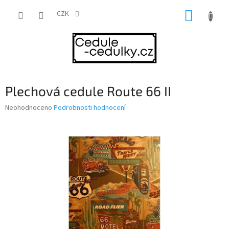
Přejít
NÁKUP
na
CZK
obsah
KOŠÍK
Plechová cedule Route 66 II
Průměrné
Neohodnoceno
Podrobnosti hodnocení
hodnocení
produktu
je
0,0
z
5
hvězdiček.