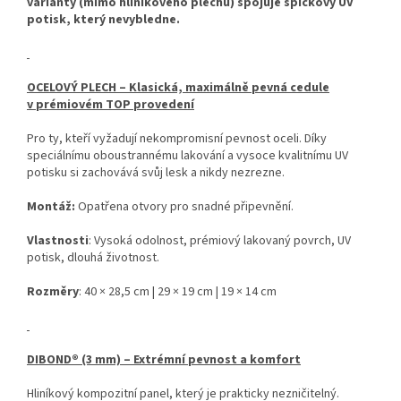
varianty (mimo hliníkového plechu) spojuje špičkový UV
potisk, který nevybledne.
OCELOVÝ PLECH – Klasická, maximálně pevná cedule
v prémiovém TOP provedení
Pro ty, kteří vyžadují nekompromisní pevnost oceli. Díky
speciálnímu oboustrannému lakování a vysoce kvalitnímu UV
potisku si zachovává svůj lesk a nikdy nezrezne.
Montáž:
Opatřena otvory pro snadné připevnění.
Vlastnosti
: Vysoká odolnost, prémiový lakovaný povrch, UV
potisk, dlouhá životnost.
Rozměry
: 40 × 28,5 cm | 29 × 19 cm | 19 × 14 cm
DIBOND® (3 mm) – Extrémní pevnost a komfort
Hliníkový kompozitní panel, který je prakticky nezničitelný.