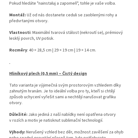
Pokud hledáte "nainstaluj a zapomeň", tohle je vaše volba.
Montáž:
Už od nás dostanete ceduli se zaoblenými rohy a
předvrtanými otvory.
Vlastnosti
: Maximální tvarová stálost (nekroutí se), prémiový
lesklý povrch, UV potisk.
Rozměry
: 40 × 28,5 cm | 29 × 19 cm | 19 × 14 cm.
Hliníkový plech (0,5 mm) – Čistý design
Tato varianta je výjimečná svým prostorovým vzhledem díky
zahnutým hranám. Je to ideální volba pro ty, kteří si chtějí
způsob uchycení vyřešit sami a nechtějí narušovat grafiku
otvory.
Důležité:
Jako jediná z naší nabídky není opatřena otvory
v rozích a motiv je natisknut sublimační technologií.
Výhody:
Nerušený vzhled bez děr, možnost zavěšení za ohyb